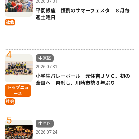
2026.07.31
平間銀座 恒例のサマーフェスタ ８月毎
週土曜日
社会
4
中原区
2026.07.31
小学生バレーボール 元住吉ＪＶＣ、初の
全国へ 県制し、川崎市勢８年ぶり
トップニュ
ース
社会
5
中原区
2026.07.24