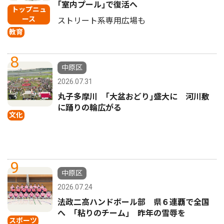
｢室内プール｣で復活へ
トップニュ
ース
ストリート系専用広場も
教育
8
中原区
2026.07.31
丸子多摩川 ｢大盆おどり｣盛大に 河川敷
に踊りの輪広がる
文化
9
中原区
2026.07.24
法政二高ハンドボール部 県６連覇で全国
へ ｢粘りのチーム｣ 昨年の雪辱を
スポーツ