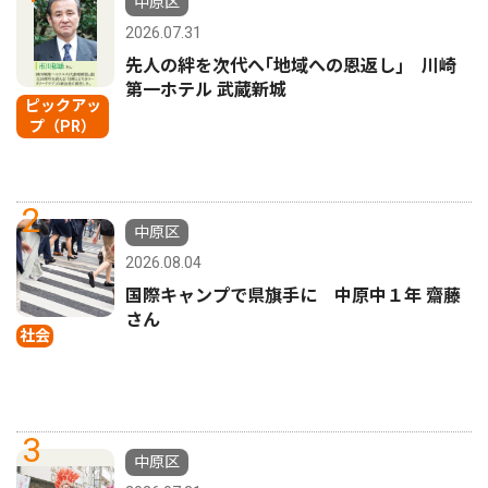
中原区
2026.07.31
先人の絆を次代へ｢地域への恩返し｣ 川崎
第一ホテル 武蔵新城
ピックアッ
プ（PR）
2
中原区
2026.08.04
国際キャンプで県旗手に 中原中１年 齋藤
さん
社会
3
中原区