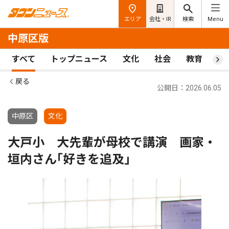
エリア
会社・IR
検索
Menu
中原区版
すべて
トップニュース
文化
社会
教育
ス
戻る
公開日：2026.06.05
中原区
文化
大戸小 大先輩が母校で講演 画家・
垣内さん｢好きを追及｣