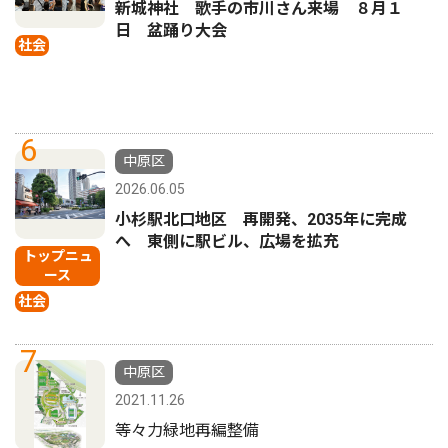
新城神社 歌手の市川さん来場 ８月１
日 盆踊り大会
社会
6
中原区
2026.06.05
小杉駅北口地区 再開発、2035年に完成
へ 東側に駅ビル、広場を拡充
トップニュ
ース
社会
7
中原区
2021.11.26
等々力緑地再編整備