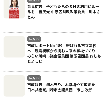
中原区
意見広告 子どもたちのＳＮＳ利用にルー
ルを 自民党 中原区県政政策委員 川本さ
とみ
中原区
市政レポートNo.189 選ばれる市立高校
へ！現場視察から挑む未来の学校づくり
みらい川崎市議会議員団 筆頭副団長 おしも
とよしじ
中原区
市政報告 樹木守り、木陰増やす取組を
日本共産党川崎市会議員団 市古 次郎