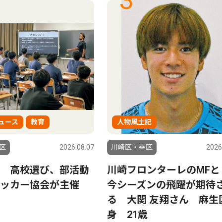
3
ュース
教育
人物風土記
区
2026.08.07
川崎区・幸区
2026
 高校選び、部活動
川崎フロンターレのMFと
サッカー協会が主催
今シーズンの飛躍が期待
る 大関 友翔さん 麻生
身 21歳