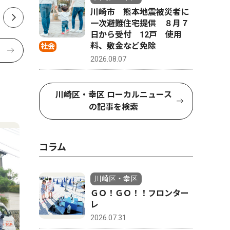
川崎市 熊本地震被災者に
一次避難住宅提供 ８月７
日から受付 12戸 使用
料、敷金など免除
社会
2026.08.07
川崎区・幸区 ローカルニュース
の記事を検索
コラム
川崎区・幸区
ＧＯ！ＧＯ！！フロンター
レ
2026.07.31