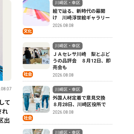
4
5
川崎区・幸区
絵で辿る、新時代の幕開
け 川崎浮世絵ギャラリー
2026.08.08
文化
川崎区・幸区
ＪＡセレサ川崎 梨とぶど
うの品評会 ８月12日、即
売会も
社会
政治
社会
2026.08.08
.08.07
川崎区・幸区
2026.08.07
川崎区・幸
川崎区・幸区
外国人材定着で意見交換
して
川崎消防署 建物火災を最小
川崎市議
８月28日、川崎区役所で
され
限に 消防協力者を表彰
産党へ 
2026.08.08
社会
区出
川崎区・幸区