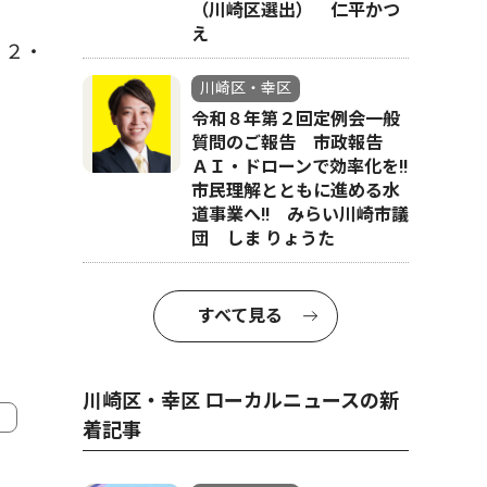
（川崎区選出） 仁平かつ
え
２２・
川崎区・幸区
令和８年第２回定例会一般
質問のご報告 市政報告
ＡＩ・ドローンで効率化を!!
市民理解とともに進める水
道事業へ!! みらい川崎市議
団 しま りょうた
すべて見る
川崎区・幸区 ローカルニュースの新
着記事