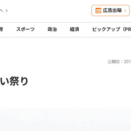
広告出稿
へ
育
スポーツ
政治
経済
ピックアップ（P
公開日：2018
い祭り