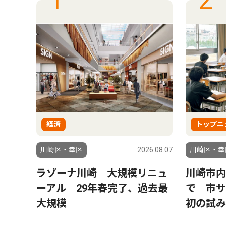
1
2
経済
トップニ
6.08.07
川崎区・幸区
2026.08.07
川崎区・幸
チに
ラゾーナ川崎 大規模リニュ
川崎市内
で意
ーアル 29年春完了、過去最
で 市
大規模
初の試み