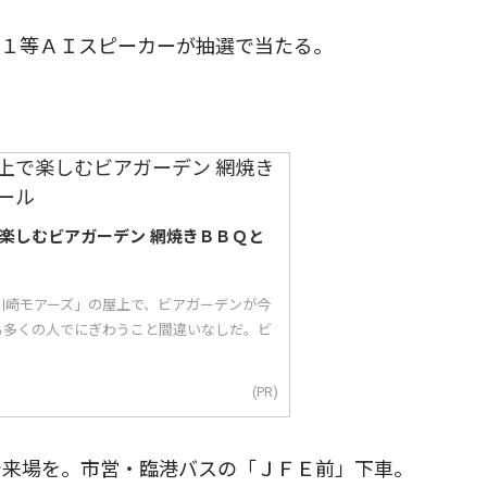
１等ＡＩスピーカーが抽選で当たる。
で楽しむビアガーデン 網焼きＢＢＱと
川崎モアーズ」の屋上で、ビアガーデンが今
も多くの人でにぎわうこと間違いなしだ。ビ
(PR)
来場を。市営・臨港バスの「ＪＦＥ前」下車。