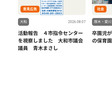
意見広告
社会
大和
2026.08.07
厚木・愛川
活動報告 ４市指令センター
卒園児が
を視察しました 大和市議会
の保育園
議員 青木まさし