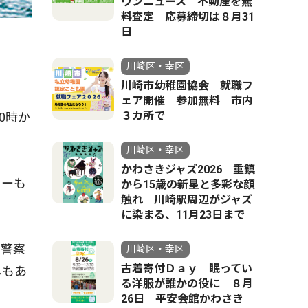
ウンニュース 不動産を無
料査定 応募締切は８月31
日
川崎区・幸区
川崎市幼稚園協会 就職フ
ェア開催 参加無料 市内
３カ所で
0時か
川崎区・幸区
かわさきジャズ2026 重鎮
ョーも
から15歳の新星と多彩な顔
触れ 川崎駅周辺がジャズ
に染まる、11月23日まで
、警察
川崎区・幸区
古着寄付Ｄａｙ 眠ってい
しもあ
る洋服が誰かの役に ８月
26日 平安会館かわさき