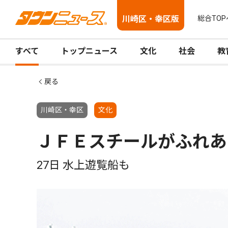
川崎区・幸区版
総合TOP
すべて
トップニュース
文化
社会
教
戻る
川崎区・幸区
文化
ＪＦＥスチールがふれあ
27日 水上遊覧船も