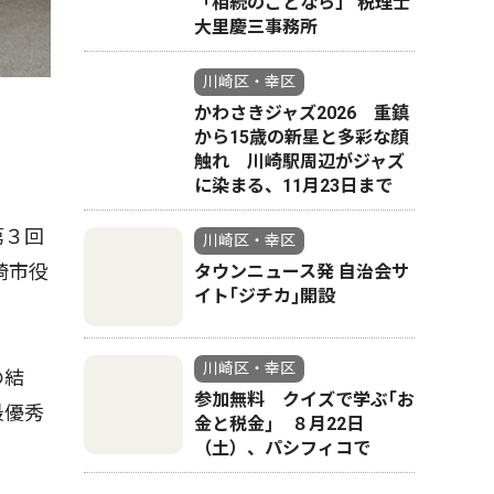
「相続のことなら」 税理士
大里慶三事務所
川崎区・幸区
かわさきジャズ2026 重鎮
から15歳の新星と多彩な顔
触れ 川崎駅周辺がジャズ
に染まる、11月23日まで
第３回
川崎区・幸区
崎市役
タウンニュース発 自治会サ
イト｢ジチカ｣開設
川崎区・幸区
の結
参加無料 クイズで学ぶ｢お
最優秀
金と税金｣ ８月22日
（土）、パシフィコで