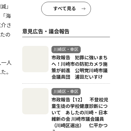
削減」
すべて見る
動「海
航介さ
意見広告・議会報告
れたの
川崎区・幸区
市政報告 犯罪に強いまち
人一人
へ！川崎市の防犯カメラ施
策が前進 公明党川崎市議
れた。
会議員団 浦田だいすけ
川崎区・幸区
市政報告【12】 不登校児
童生徒の学校健康診断につ
いて あしたの川崎・日本
維新の会 川崎市議会議員
（川崎区選出） 仁平かつ