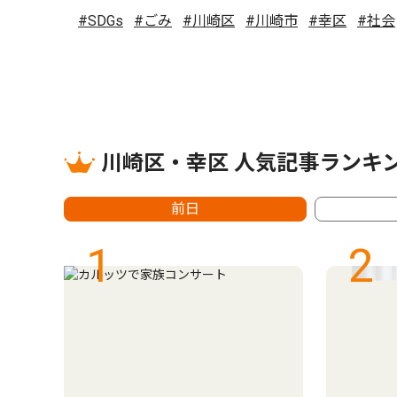
#SDGs
#ごみ
#川崎区
#川崎市
#幸区
#社会
川崎区・幸区 人気記事ランキ
前日
1
2