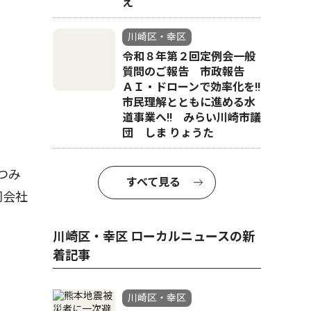
え
川崎区・幸区
令和８年第２回定例会一般
質問のご報告 市政報告
ＡＩ・ドローンで効率化を!!
市民理解とともに進める水
道事業へ!! みらい川崎市議
団 しま りょうた
つみ
すべて見る
同会社
川崎区・幸区 ローカルニュースの新
着記事
川崎区・幸区