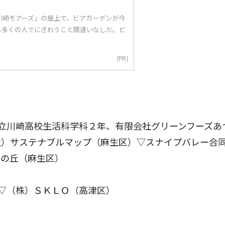
川崎モアーズ」の屋上で、ビアガーデンが今
も多くの人でにぎわうこと間違いなしだ。ビ
(PR)
立川崎高校生活科学科２年、有限会社グリーンフーズあ
社）サステナブルマップ（麻生区）▽スナイプバレー合
りの丘（麻生区）
▽（株）ＳＫＬＯ（高津区）