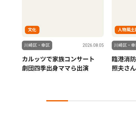
文化
人物風土
6.07.24
川崎区・幸区
2026.08.05
川崎区・幸
究拠
カルッツで家族コンサート
臨港消防
劇団四季出身ママら出演
照夫さん