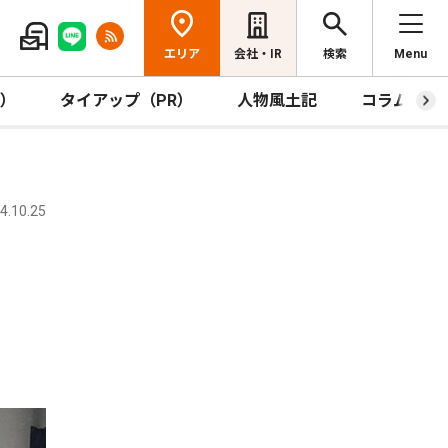
エリア
会社・IR
検索
Menu
R）
タイアップ（PR）
人物風土記
コラム
.10.25