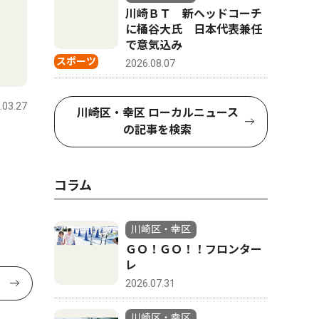
川崎ＢＴ 新ヘッドコーチ
に桶谷大氏 日本代表兼任
で意気込み
スポーツ
2026.08.07
ピックアップ（PR）
教育
.03.27
川崎区・幸区
2026.07.31
川崎区・幸
川崎区・幸区 ローカルニュース
の記事を検索
かわさきジャズ2026 重鎮か
鉄の製造
ら15歳の新星と多彩な顔触
Ｅで、夏
れ 川崎駅周辺がジャズに染
コラム
まる、11月23日まで
川崎区・幸区
ＧＯ！ＧＯ！！フロンター
レ
2026.07.31
川崎区・幸区