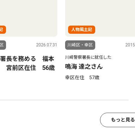
記
人物風土記
区
2026.07.31
川崎区・幸区
2015
川崎警察署長に就任した
署長を務める 福本
鳴海 達之さん
 宮前区在住 56歳
幸区在住 57歳
もっと見る