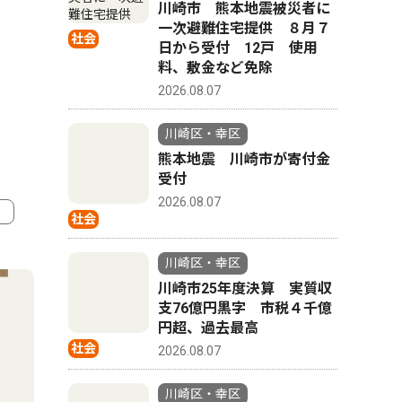
川崎市 熊本地震被災者に
一次避難住宅提供 ８月７
社会
日から受付 12戸 使用
料、敷金など免除
2026.08.07
川崎区・幸区
熊本地震 川崎市が寄付金
受付
2026.08.07
社会
4
5
川崎区・幸区
川崎市25年度決算 実質収
支76億円黒字 市税４千億
円超、過去最高
社会
2026.08.07
川崎区・幸区