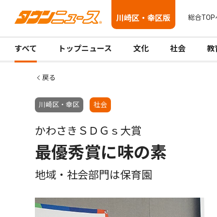
川崎区・幸区版
総合TOP
すべて
トップニュース
文化
社会
教
戻る
川崎区・幸区
社会
かわさきＳＤＧｓ大賞
最優秀賞に味の素
地域・社会部門は保育園