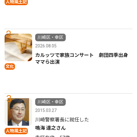
人物風土記
2
川崎区・幸区
2026.08.05
カルッツで家族コンサート 劇団四季出身
ママら出演
文化
3
川崎区・幸区
2015.03.27
川崎警察署長に就任した
鳴海 達之さん
人物風土記