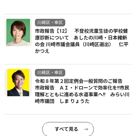
川崎区・幸区
市政報告【12】 不登校児童生徒の学校健
康診断について あしたの川崎・日本維新
の会 川崎市議会議員（川崎区選出） 仁平
かつえ
川崎区・幸区
令和８年第２回定例会一般質問のご報告
市政報告 ＡＩ・ドローンで効率化を!!市民
理解とともに進める水道事業へ!! みらい川
崎市議団 しま りょうた
すべて見る