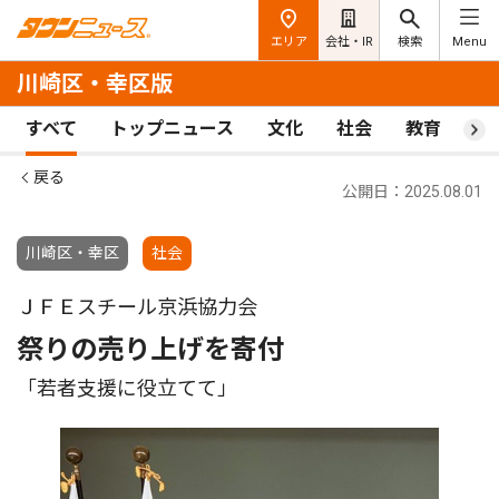
エリア
会社・IR
検索
Menu
川崎区・幸区版
すべて
トップニュース
文化
社会
教育
ス
戻る
公開日：2025.08.01
川崎区・幸区
社会
ＪＦＥスチール京浜協力会
祭りの売り上げを寄付
「若者支援に役立てて」