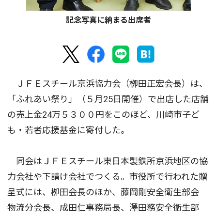
記念写真に納まる出席者
ＪＦＥスチール京浜協力会（栁田正宏会長）は、
「ふれあい祭り」（５月25日開催）で出店した店舗
の売上金24万５３００円をこのほど、川崎市子ど
も・若者応援基金に寄付した。
同会はＪＦＥスチール東日本製鉄所京浜地区の協
力会社や下請け会社でつくる。市役所で行われた贈
呈式には、栁田会長のほか、藤岡剛安全衛生部会
物流分会長、成田仁事務局長、澤田務安全衛生部