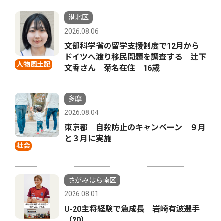
港北区
2026.08.06
文部科学省の留学支援制度で12月から
ドイツへ渡り移民問題を調査する 辻下
人物風土記
文香さん 菊名在住 16歳
多摩
2026.08.04
東京都 自殺防止のキャンペーン ９月
と３月に実施
社会
さがみはら南区
2026.08.01
U-20主将経験で急成長 岩崎有波選手
（20）