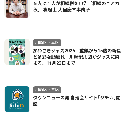
５人に１人が相続税を申告「相続のことな
ら」 税理士 大里慶三事務所
川崎区・幸区
かわさきジャズ2026 重鎮から15歳の新星
と多彩な顔触れ 川崎駅周辺がジャズに染
まる、11月23日まで
川崎区・幸区
タウンニュース発 自治会サイト｢ジチカ｣開
設