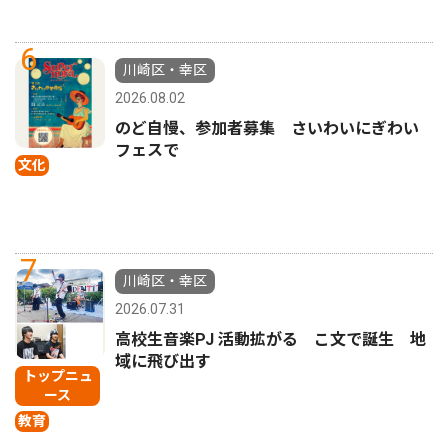
6
川崎区・幸区
2026.08.02
のど自慢、参加者募集 さいわいにぎわい
フェスで
文化
7
川崎区・幸区
2026.07.31
高校生音楽PJ 活動拡がる こ文で誕生 地
域に飛び出す
トップニュ
ース
教育