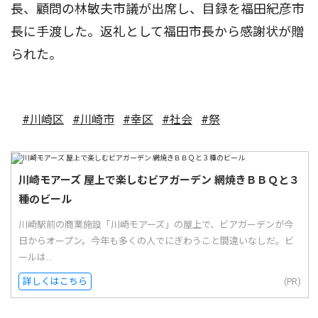
長、顧問の林敏夫市議が出席し、目録を福田紀彦市
長に手渡した。返礼として福田市長から感謝状が贈
られた。
#川崎区
#川崎市
#幸区
#社会
#祭
川崎モアーズ 屋上で楽しむビアガーデン 網焼きＢＢＱと３
種のビール
川崎駅前の商業施設「川崎モアーズ」の屋上で、ビアガーデンが今
日からオープン。今年も多くの人でにぎわうこと間違いなしだ。ビ
ールは...
詳しくはこちら
(PR)