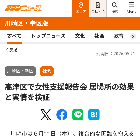
エリア
会社・IR
検索
Menu
川崎区・幸区版
すべて
トップニュース
文化
社会
教育
ス
戻る
公開日：2026.05.21
川崎区・幸区
社会
高津区で女性支援報告会 居場所の効果
と実情を検証
川崎市は６月11日（木）、複合的な困難を抱える