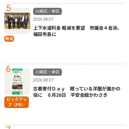
5
川崎区・幸区
2026.08.07
上下水道料金 軽減を要望 市議会４会派、
福田市長に
政治
6
川崎区・幸区
2026.08.07
古着寄付Ｄａｙ 眠っている洋服が誰かの
役に ８月26日 平安会館かわさき
ピックアッ
プ（PR）