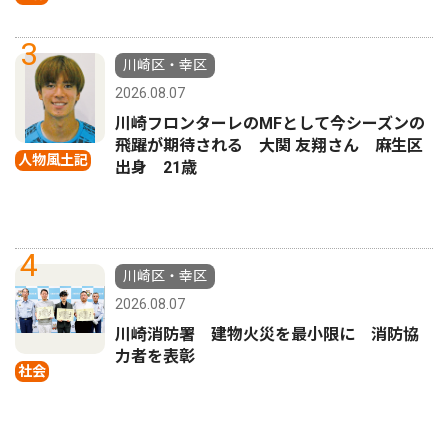
3
川崎区・幸区
2026.08.07
川崎フロンターレのMFとして今シーズンの
飛躍が期待される 大関 友翔さん 麻生区
人物風土記
出身 21歳
4
川崎区・幸区
2026.08.07
川崎消防署 建物火災を最小限に 消防協
力者を表彰
社会