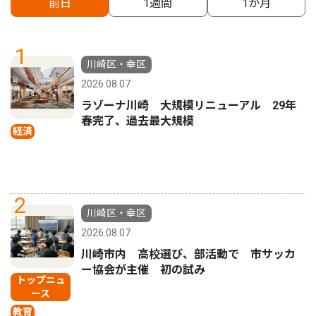
前日
1週間
1か月
1
川崎区・幸区
2026.08.07
ラゾーナ川崎 大規模リニューアル 29年
春完了、過去最大規模
経済
2
川崎区・幸区
2026.08.07
川崎市内 高校選び、部活動で 市サッカ
ー協会が主催 初の試み
トップニュ
ース
教育