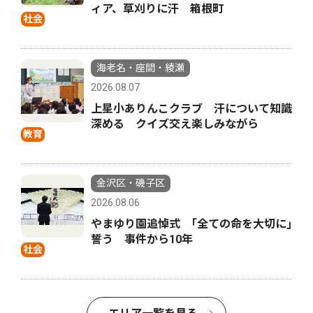
ィア、草刈りに汗 箱根町
社会
海老名・座間・綾瀬
2026.08.07
上星小ありんこクラブ 汗について知識
深める クイズ交え楽しみながら
教育
金沢区・磯子区
2026.08.06
やまゆり園追悼式 ｢全ての命を大切に｣
誓う 事件から10年
社会