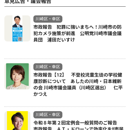
意見広告・議会報告
川崎区・幸区
市政報告 犯罪に強いまちへ！川崎市の防
犯カメラ施策が前進 公明党川崎市議会議
員団 浦田だいすけ
川崎区・幸区
市政報告【12】 不登校児童生徒の学校健
康診断について あしたの川崎・日本維新
の会 川崎市議会議員（川崎区選出） 仁平
かつえ
川崎区・幸区
令和８年第２回定例会一般質問のご報告
市政報告 ＡＩ・ドローンで効率化を!!市民