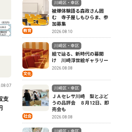
川崎区・幸区
被爆体験語る森政さん囲
む 寺子屋しもひらま、参
加募集
教育
2026.08.10
川崎区・幸区
絵で辿る、新時代の幕開
け 川崎浮世絵ギャラリー
2026.08.08
人物風土記
政治
文化
.08.07
川崎区・幸区
2026.08.07
川崎区・幸
川崎区・幸区
ＪＡセレサ川崎 梨とぶど
収支
川崎フロンターレのMFとして
川崎市議
うの品評会 ８月12日、即
円
今シーズンの飛躍が期待され
産党へ 
売会も
る 大関 友翔さん 麻生区出
社会
2026.08.08
身 21歳
川崎区・幸区