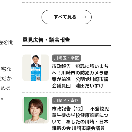
すべて見る
意見広告・議会報告
会を開
川崎区・幸区
市政報告 犯罪に強いまち
住宅な
へ！川崎市の防犯カメラ施
県だか
策が前進 公明党川崎市議
会議員団 浦田だいすけ
決める
た。
川崎区・幸区
市政報告【12】 不登校児
童生徒の学校健康診断につ
いて あしたの川崎・日本
維新の会 川崎市議会議員