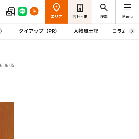
エリア
会社・IR
検索
Menu
R）
タイアップ（PR）
人物風土記
コラム
.06.05