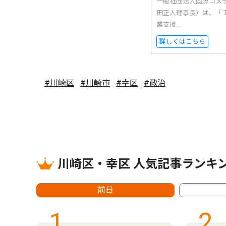
一般社団法人国際コメ
田正人理事長）は、「
業支援...
詳しくはこちら
#川崎区
#川崎市
#幸区
#政治
川崎区・幸区 人気記事ランキ
前日
1
2