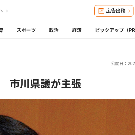
広告出稿
へ
育
スポーツ
政治
経済
ピックアップ（P
公開日：2026
｣ 市川県議が主張