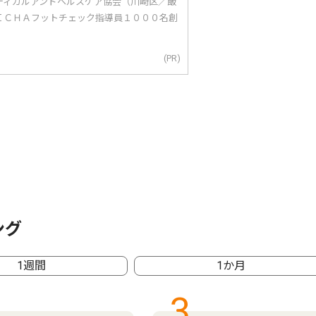
ディカルアンドヘルスケア協会（川崎区／飯
ＩＣＨＡフットチェック指導員１０００名創
(PR)
ング
1週間
1か月
3