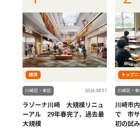
経済
トップニ
6.08.07
川崎区・幸区
2026.08.07
川崎区・幸
望 市
ラゾーナ川崎 大規模リニュ
川崎市内
ーアル 29年春完了、過去最
で 市
大規模
初の試み