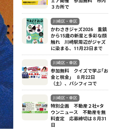
ェア開催 参加無料 市内
３カ所で
川崎区・幸区
かわさきジャズ2026 重鎮
から15歳の新星と多彩な顔
触れ 川崎駅周辺がジャズ
に染まる、11月23日まで
川崎区・幸区
参加無料 クイズで学ぶ｢お
金と税金｣ ８月22日
（土）、パシフィコで
川崎区・幸区
特別企画 不動産２社×タ
ウンニュース 不動産を無
料査定 応募締切は８月31
日