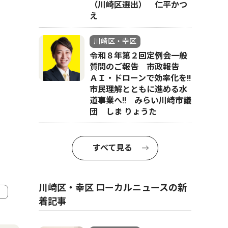
（川崎区選出） 仁平かつ
え
川崎区・幸区
令和８年第２回定例会一般
質問のご報告 市政報告
ＡＩ・ドローンで効率化を!!
市民理解とともに進める水
道事業へ!! みらい川崎市議
団 しま りょうた
すべて見る
川崎区・幸区 ローカルニュースの新
着記事
4
5