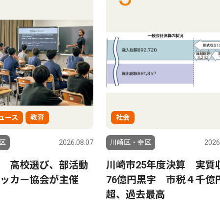
ュース
教育
社会
区
2026.08.07
川崎区・幸区
2026
 高校選び、部活動
川崎市25年度決算 実質
サッカー協会が主催
76億円黒字 市税４千億
超、過去最高