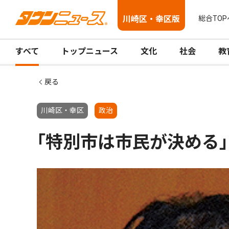
川崎区・幸区版
総合TOP
すべて
トップニュース
文化
社会
教
戻る
川崎区・幸区
政治
｢特別市は市民が決める