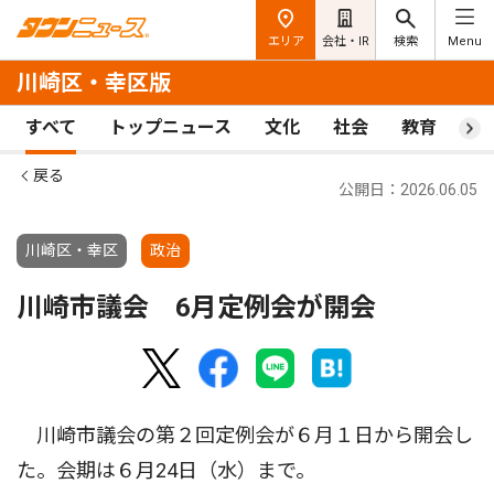
エリア
会社・IR
検索
Menu
川崎区・幸区版
すべて
トップニュース
文化
社会
教育
ス
戻る
公開日：2026.06.05
川崎区・幸区
政治
川崎市議会 6月定例会が開会
川崎市議会の第２回定例会が６月１日から開会し
た。会期は６月24日（水）まで。