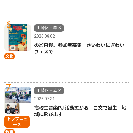
6
川崎区・幸区
2026.08.02
のど自慢、参加者募集 さいわいにぎわい
フェスで
文化
7
川崎区・幸区
2026.07.31
高校生音楽PJ 活動拡がる こ文で誕生 地
域に飛び出す
トップニュ
ース
教育