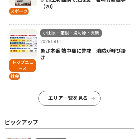
（20）
スポーツ
小田原・箱根・湯河原・真鶴
2026.08.01
暑さ本番 熱中症に警戒 消防が呼び掛
け
トップニュ
ース
社会
エリア一覧を見る
ピックアップ