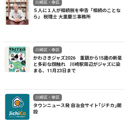
川崎区・幸区
５人に１人が相続税を申告「相続のことな
ら」 税理士 大里慶三事務所
川崎区・幸区
かわさきジャズ2026 重鎮から15歳の新星
と多彩な顔触れ 川崎駅周辺がジャズに染
まる、11月23日まで
川崎区・幸区
タウンニュース発 自治会サイト｢ジチカ｣開
設