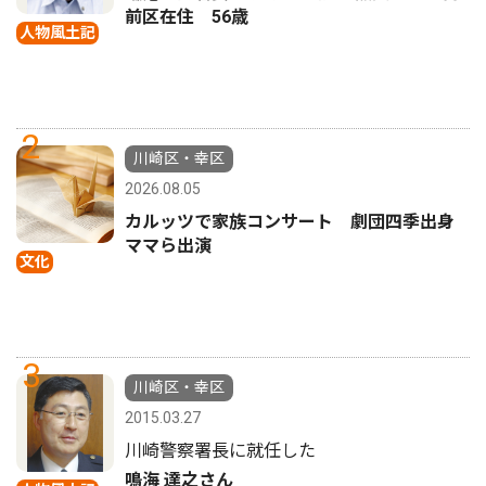
前区在住 56歳
人物風土記
2
川崎区・幸区
2026.08.05
カルッツで家族コンサート 劇団四季出身
ママら出演
文化
3
川崎区・幸区
2015.03.27
川崎警察署長に就任した
鳴海 達之さん