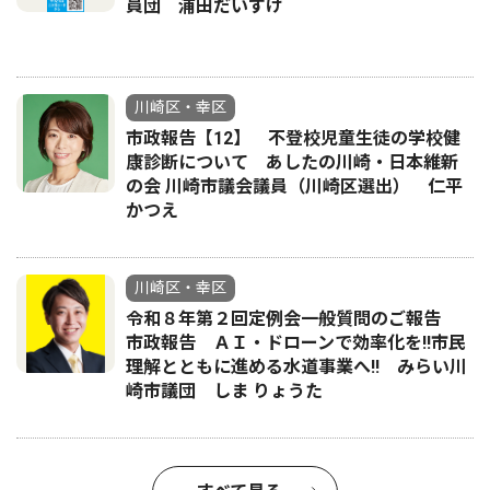
員団 浦田だいすけ
川崎区・幸区
市政報告【12】 不登校児童生徒の学校健
康診断について あしたの川崎・日本維新
の会 川崎市議会議員（川崎区選出） 仁平
かつえ
川崎区・幸区
令和８年第２回定例会一般質問のご報告
市政報告 ＡＩ・ドローンで効率化を!!市民
理解とともに進める水道事業へ!! みらい川
崎市議団 しま りょうた