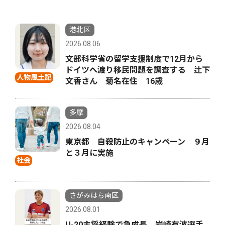
港北区
2026.08.06
文部科学省の留学支援制度で12月から
ドイツへ渡り移民問題を調査する 辻下
人物風土記
文香さん 菊名在住 16歳
多摩
2026.08.04
東京都 自殺防止のキャンペーン ９月
と３月に実施
社会
さがみはら南区
2026.08.01
U-20主将経験で急成長 岩崎有波選手