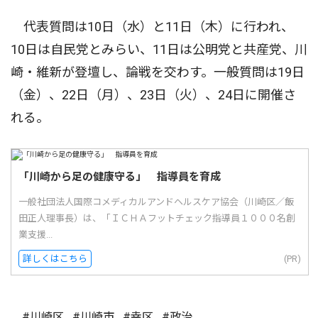
代表質問は10日（水）と11日（木）に行われ、
10日は自民党とみらい、11日は公明党と共産党、川
崎・維新が登壇し、論戦を交わす。一般質問は19日
（金）、22日（月）、23日（火）、24日に開催さ
れる。
「川崎から足の健康守る」 指導員を育成
一般社団法人国際コメディカルアンドヘルスケア協会（川崎区／飯
田正人理事長）は、「ＩＣＨＡフットチェック指導員１０００名創
業支援...
詳しくはこちら
(PR)
#川崎区
#川崎市
#幸区
#政治