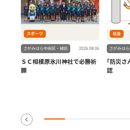
スポーツ
社会
6.08.01
さがみはら中央区・緑区
2026.08.06
さがみはら
もら
ＳＣ相模原氷川神社で必勝祈
｢防災さ
援団体
願
認
ーダー
南区在