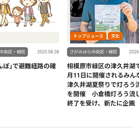
トップニュース
文化
中央区・緑区
2025.08.28
さがみはら中央区・緑区
2026
んぽ｣で避難経路の確
相模原市緑区の津久井湖
月11日に開催されるみん
津久井湖夏祭りで灯ろう
を開催 小倉橋灯ろう流
終了を受け、新たに企画