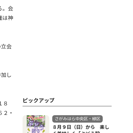
る。会
催は神
の立会
参加し
ピックアップ
１８
６２・
さがみはら中央区・緑区
８月９日（日）から 楽し