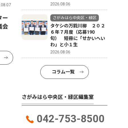
2026.08.06
.08.07
ター
さがみはら中央区・緑区
議会
タケシの万能川柳 ２０２
６年７月度（応募190
句） 短冊に「せかいへい
わ」と小１生
2026.08.06
コラム一覧
さがみはら中央区・緑区編集室
042-753-8500