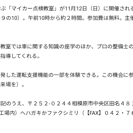
「マイカー点検教室」が11月12日（日）に開催され
９の10）。午前10時から約２時間。参加費は無料。主
教室では車に関する知識の座学のほか、プロの整備士
指導してくれる。
発した運転支援機能の一部を体験できる。この機会に
で来場を）。
記のうえ、〒２５２-０２４４相模原市中央区田名４８
工場内）へハガキかファクシミリ（【FAX】０４２・７