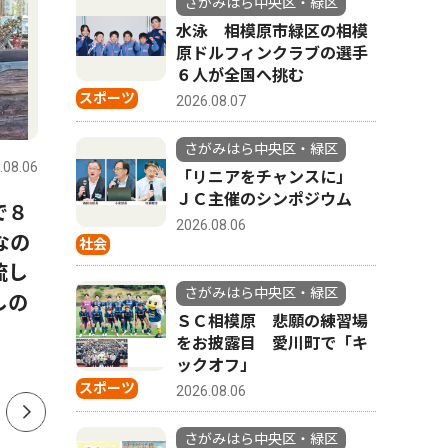
さがみはら中央区・緑区
水泳 相模原市緑区の相模
原ドルフィンクラブの選手
６人が全国へ挑む
スポーツ
2026.08.07
コラム
社会
さがみはら中央区・緑区
.08.06
さがみはら中央区・緑区
2026.08.06
さがみはら
「リニアをチャンスに」
ＪＣ主催のシンポジウム
で８
今月はこの逸品！考古市宝
「地裁相
2026.08.06
なの
展 見上げる土偶？（期間
協議会5
社会
流し
8/1〜8/30）
さがみはら中央区・緑区
しの
ＳＣ相模原 悲願の練習場
をお披露目 愛川町で「キ
ックオフ」
スポーツ
2026.08.06
さがみはら中央区・緑区