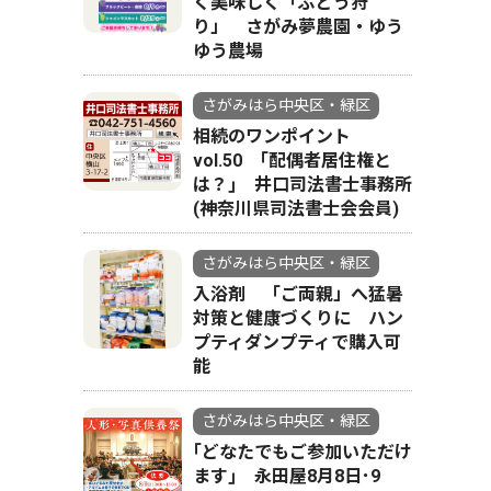
く美味しく「ぶどう狩
り」 さがみ夢農園・ゆう
ゆう農場
さがみはら中央区・緑区
相続のワンポイント
vol.50 ｢配偶者居住権と
は？｣ 井口司法書士事務所
(神奈川県司法書士会会員)
さがみはら中央区・緑区
入浴剤 「ご両親」へ猛暑
対策と健康づくりに ハン
プティダンプティで購入可
能
さがみはら中央区・緑区
｢どなたでもご参加いただけ
ます｣ 永田屋8月8日･9