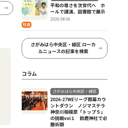
平和の尊さを次世代へ ホ
ールで講演、図書館で展示
2026.08.06
社会
さがみはら中央区・緑区 ローカ
ルニュースの記事を検索
コラム
さがみはら中央区・緑区
2026-27WEリーグ開幕カウ
ントダウン ノジマステラ
神奈川相模原「トップ５」
の挑戦vol１ 鈴鹿神社で必
勝祈願