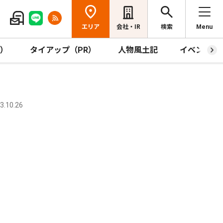
エリア
会社・IR
検索
Menu
R）
タイアップ（PR）
人物風土記
イベント
.10.26