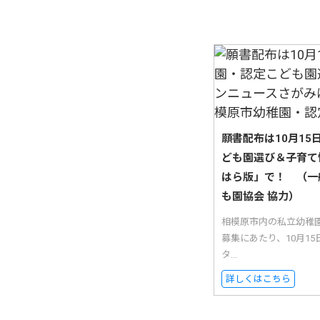
願書配布は10月1
ども園選び＆子育て
はら版」で！ （一
も園協会 協力）
相模原市内の私立幼稚
募集にあたり、10月1
タ...
詳しくはこちら