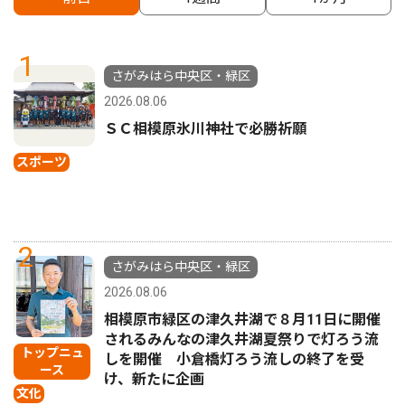
1
さがみはら中央区・緑区
2026.08.06
ＳＣ相模原氷川神社で必勝祈願
スポーツ
2
さがみはら中央区・緑区
2026.08.06
相模原市緑区の津久井湖で８月11日に開催
されるみんなの津久井湖夏祭りで灯ろう流
トップニュ
しを開催 小倉橋灯ろう流しの終了を受
ース
け、新たに企画
文化