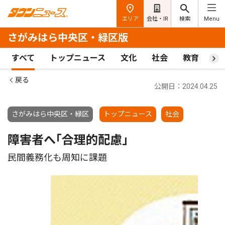
エリア
会社・IR
検索
Menu
さがみはら中央区・緑区版
すべて
トップニュース
文化
社会
教育
ス
戻る
公開日：2024.04.25
さがみはら中央区・緑区
トップニュース
社会
障害者へ｢合理的配慮｣
民間義務化も周知に課題