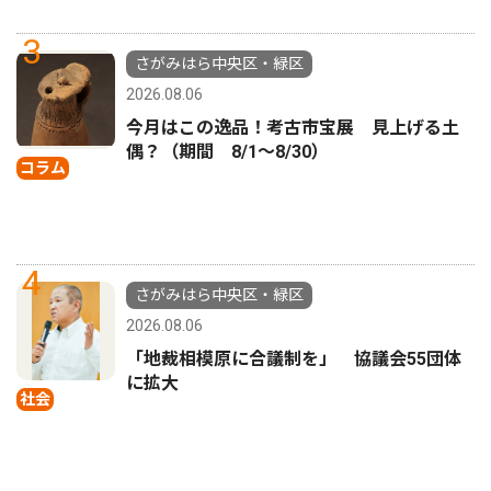
3
さがみはら中央区・緑区
2026.08.06
今月はこの逸品！考古市宝展 見上げる土
偶？（期間 8/1〜8/30）
コラム
4
さがみはら中央区・緑区
2026.08.06
「地裁相模原に合議制を」 協議会55団体
に拡大
社会