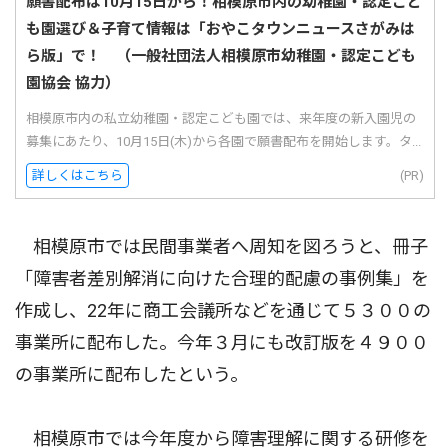
願書配布は10月15日から！相模原市内の幼稚園・認定こど
も園選び＆子育て情報は「おやこタウンニュースさがみは
ら版」で！ （一般社団法人相模原市幼稚園・認定こども
園協会 協力）
相模原市内の私立幼稚園・認定こども園では、来年度の新入園児の
募集にあたり、10月15日(木)から各園で願書配布を開始します。タ...
詳しくはこちら
(PR)
相模原市では民間事業者へ周知を図ろうと、冊子
「障害者差別解消に向けた合理的配慮の事例集」を
作成し、22年に商工会議所などを通じて５３００の
事業所に配布した。今年３月にも改訂版を４９００
の事業所に配布したという。
相模原市では今年度から障害理解に関する研修を