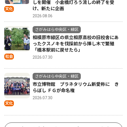
しを開催 小倉橋灯ろう流しの終了を受
け、新たに企画
文化
2026.08.06
さがみはら中央区・緑区
相模原市緑区の県立相原高校の旧校舎にあ
ったクスノキを伐採前から挿し木で繁殖
「橋本駅前に戻せたら」
社会
2026.07.30
さがみはら中央区・緑区
市立博物館 プラネタリウム新愛称に き
らぼし ＦＧが命名権
2026.07.30
文化