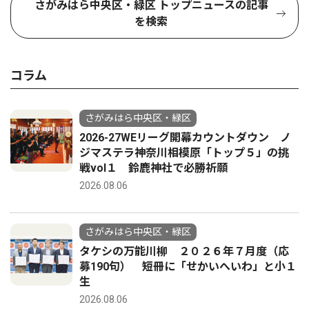
さがみはら中央区・緑区 トップニュースの記事
を検索
コラム
さがみはら中央区・緑区
2026-27WEリーグ開幕カウントダウン ノ
ジマステラ神奈川相模原「トップ５」の挑
戦vol１ 鈴鹿神社で必勝祈願
2026.08.06
さがみはら中央区・緑区
タケシの万能川柳 ２０２６年７月度（応
募190句） 短冊に「せかいへいわ」と小１
生
2026.08.06