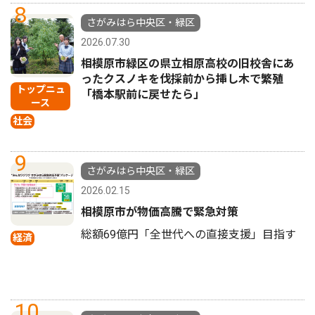
8
さがみはら中央区・緑区
2026.07.30
相模原市緑区の県立相原高校の旧校舎にあ
ったクスノキを伐採前から挿し木で繁殖
トップニュ
「橋本駅前に戻せたら」
ース
社会
9
さがみはら中央区・緑区
2026.02.15
相模原市が物価高騰で緊急対策
総額69億円「全世代への直接支援」目指す
経済
10