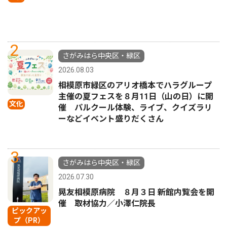
2
さがみはら中央区・緑区
2026.08.03
相模原市緑区のアリオ橋本でハラグループ
主催の夏フェスを８月11日（山の日）に開
文化
催 パルクール体験、ライブ、クイズラリ
ーなどイベント盛りだくさん
3
さがみはら中央区・緑区
2026.07.30
晃友相模原病院 ８月３日 新館内覧会を開
催 取材協力／小澤仁院長
ピックアッ
プ（PR）