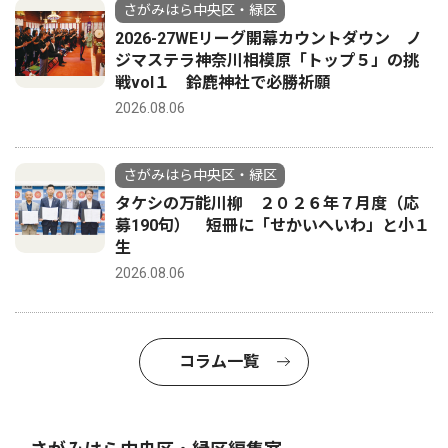
さがみはら中央区・緑区
2026-27WEリーグ開幕カウントダウン ノ
ジマステラ神奈川相模原「トップ５」の挑
戦vol１ 鈴鹿神社で必勝祈願
2026.08.06
さがみはら中央区・緑区
タケシの万能川柳 ２０２６年７月度（応
募190句） 短冊に「せかいへいわ」と小１
生
2026.08.06
コラム一覧