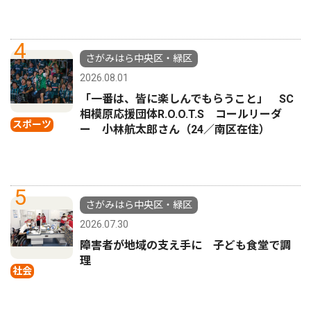
4
さがみはら中央区・緑区
2026.08.01
「一番は、皆に楽しんでもらうこと」 SC
相模原応援団体R.O.O.T.S コールリーダ
スポーツ
ー 小林航太郎さん（24／南区在住）
5
さがみはら中央区・緑区
2026.07.30
障害者が地域の支え手に 子ども食堂で調
理
社会