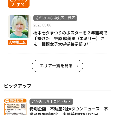
ピックアッ
プ（PR）
さがみはら中央区・緑区
2026.08.06
橋本七夕まつりのポスターを２年連続で
手掛けた 野原 絵美里（エミリー）さ
人物風土記
ん 相模女子大学学芸学部３年
エリア一覧を見る
ピックアップ
さがみはら中央区・緑区
特別企画 不動産2社×タウンニュース 不
動産を無料査定 応募締切は8月31日