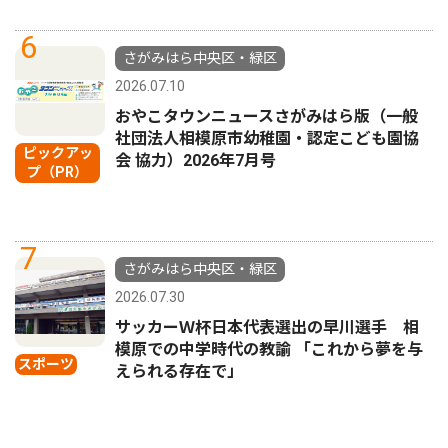
6
さがみはら中央区・緑区
2026.07.10
おやこタウンニュースさがみはら版（一般
社団法人相模原市幼稚園・認定こども園協
ピックアッ
会 協力）2026年7月号
プ（PR）
7
さがみはら中央区・緑区
2026.07.30
サッカーＷ杯日本代表選出の早川選手 相
模原での中学時代の教諭 「これから夢を与
スポーツ
えられる存在で」