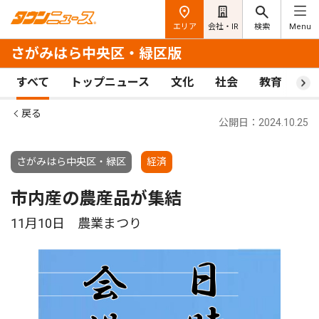
エリア
会社・IR
検索
Menu
さがみはら中央区・緑区版
すべて
トップニュース
文化
社会
教育
ス
戻る
公開日：2024.10.25
さがみはら中央区・緑区
経済
市内産の農産品が集結
11月10日 農業まつり