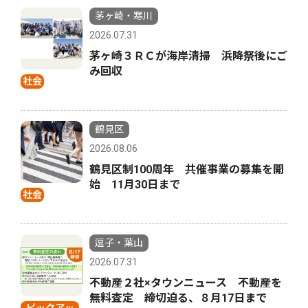
茅ヶ崎・寒川
2026.07.31
茅ヶ崎３ＲＣが海岸清掃 浜降祭後にご
み回収
社会
鶴見区
2026.08.06
鶴見区制100周年 共催事業の募集を開
始 11月30日まで
社会
逗子・葉山
2026.07.31
不動産２社×タウンニュース 不動産を
無料査定 締切迫る、８月17日まで