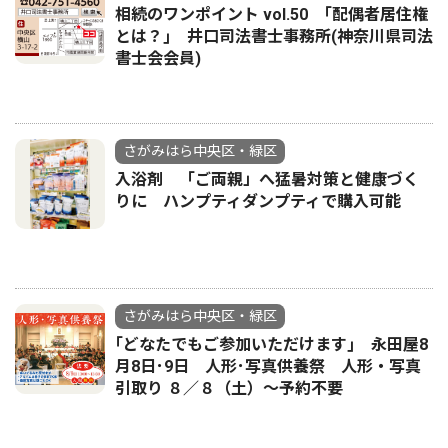
相続のワンポイント vol.50 ｢配偶者居住権
とは？｣ 井口司法書士事務所(神奈川県司法
書士会会員)
さがみはら中央区・緑区
入浴剤 「ご両親」へ猛暑対策と健康づく
りに ハンプティダンプティで購入可能
さがみはら中央区・緑区
｢どなたでもご参加いただけます｣ 永田屋8
月8日･9日 人形･写真供養祭 人形・写真
引取り ８／８（土）〜予約不要