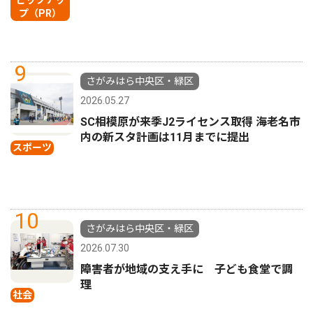
プ（PR）
9
さがみはら中央区・緑区
2026.05.27
SC相模原が来季J2ライセンス取得 海老名市
内の新スタ計画は11月までに提出
スポーツ
10
さがみはら中央区・緑区
2026.07.30
障害者が地域の支え手に 子ども食堂で調
理
社会