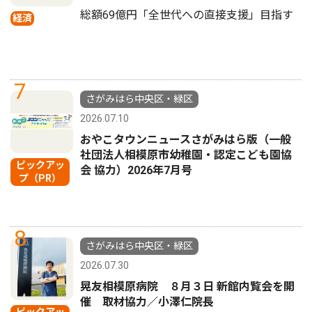
総額69億円「全世代への直接支援」目指す
経済
7
さがみはら中央区・緑区
2026.07.10
おやこタウンニュースさがみはら版（一般
社団法人相模原市幼稚園・認定こども園協
ピックアッ
会 協力）2026年7月号
プ（PR）
8
さがみはら中央区・緑区
2026.07.30
晃友相模原病院 ８月３日 新館内覧会を開
催 取材協力／小澤仁院長
ピックアッ