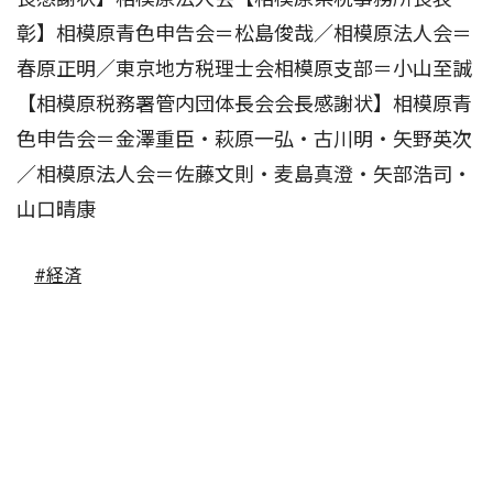
彰】相模原青色申告会＝松島俊哉／相模原法人会＝
春原正明／東京地方税理士会相模原支部＝小山至誠
【相模原税務署管内団体長会会長感謝状】相模原青
色申告会＝金澤重臣・萩原一弘・古川明・矢野英次
／相模原法人会＝佐藤文則・麦島真澄・矢部浩司・
山口晴康
#経済