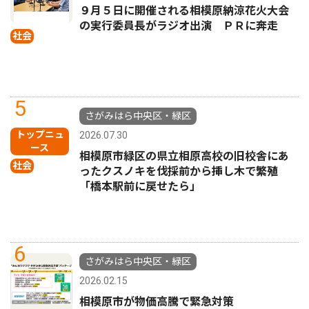
９月５日に開催される相模原納涼花火大会
の実行委員長がラジオ出演 ＰＲに奔走
社会
5
さがみはら中央区・緑区
トップニュ
2026.07.30
ース
相模原市緑区の県立相原高校の旧校舎にあ
社会
ったクスノキを伐採前から挿し木で繁殖
「橋本駅前に戻せたら」
6
さがみはら中央区・緑区
2026.02.15
相模原市が物価高騰で緊急対策