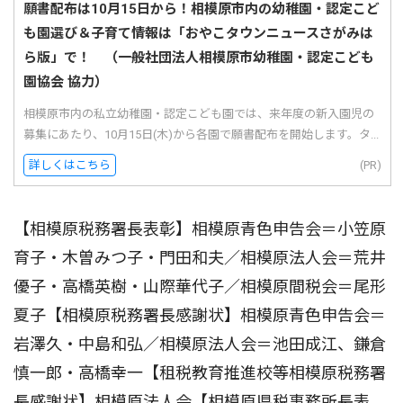
願書配布は10月15日から！相模原市内の幼稚園・認定こど
も園選び＆子育て情報は「おやこタウンニュースさがみは
ら版」で！ （一般社団法人相模原市幼稚園・認定こども
園協会 協力）
相模原市内の私立幼稚園・認定こども園では、来年度の新入園児の
募集にあたり、10月15日(木)から各園で願書配布を開始します。タ...
詳しくはこちら
(PR)
【相模原税務署長表彰】相模原青色申告会＝小笠原
育子・木曽みつ子・門田和夫／相模原法人会＝荒井
優子・高橋英樹・山際華代子／相模原間税会＝尾形
夏子【相模原税務署長感謝状】相模原青色申告会＝
岩澤久・中島和弘／相模原法人会＝池田成江、鎌倉
慎一郎・高橋幸一【租税教育推進校等相模原税務署
長感謝状】相模原法人会【相模原県税事務所長表