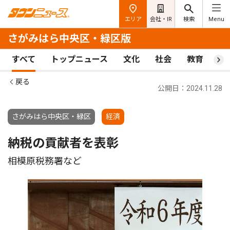
エリア
会社・IR
検索
Menu
さがみはら中央区・緑区版
すべて
トップニュース
文化
社会
教育
ス
戻る
公開日：2024.11.28
さがみはら中央区・緑区
経済
納税の貢献者を表彰
相模原税務署など