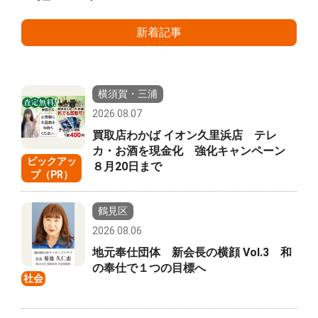
新着記事
横須賀・三浦
2026.08.07
買取店わかば イオン久里浜店 テレ
カ・お酒を現金化 強化キャンペーン
ピックアッ
８月20日まで
プ（PR）
鶴見区
2026.08.06
地元奉仕団体 新会長の横顔 Vol.3 和
の奉仕で１つの目標へ
社会