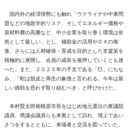
国内外の経済情勢にも触れ「ウクライナや中東問
題などの地政学的リスク、そしてエネルギー価格や
原材料費の高騰など、中小企業を取り巻く環境は依
然として厳しい」とし、補助金の活用やＤＸの推
進、さらには人材確保・育成を目的とした支援策を
積極的に展開し、会員の成長を後押していくとも述
べた。また、２０２５年の干支である「巳」にちな
み、「蛇は脱皮と再生の象徴と言われる。今年は新
しい挑戦を恐れず取り組むべき」と呼びかけた。
本村賢太郎相模原市長をはじめ地元選出の衆議院
議員、県議会議員らも来賓として訪れ、壇上であい
さつをするとともに、来場者と交流を図っていた。