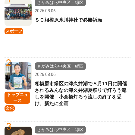
さがみはら中央区・緑区
2026.08.06
ＳＣ相模原氷川神社で必勝祈願
スポーツ
2
さがみはら中央区・緑区
2026.08.06
相模原市緑区の津久井湖で８月11日に開催
されるみんなの津久井湖夏祭りで灯ろう流
トップニュ
しを開催 小倉橋灯ろう流しの終了を受
ース
け、新たに企画
文化
3
さがみはら中央区・緑区