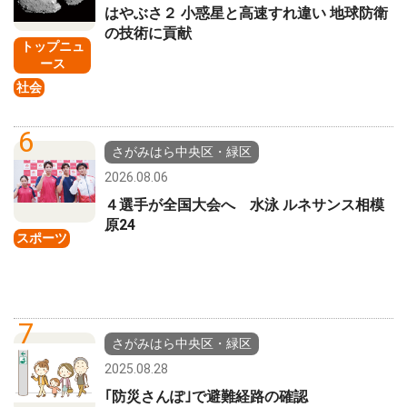
はやぶさ２ 小惑星と高速すれ違い 地球防衛
の技術に貢献
トップニュ
ース
社会
6
さがみはら中央区・緑区
2026.08.06
４選手が全国大会へ 水泳 ルネサンス相模
原24
スポーツ
7
さがみはら中央区・緑区
2025.08.28
｢防災さんぽ｣で避難経路の確認