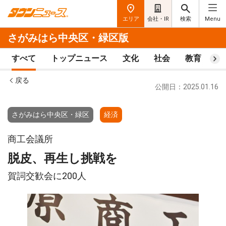
エリア
会社・IR
検索
Menu
さがみはら中央区・緑区版
すべて
トップニュース
文化
社会
教育
ス
戻る
公開日：2025.01.16
さがみはら中央区・緑区
経済
商工会議所
脱皮、再生し挑戦を
賀詞交歓会に200人