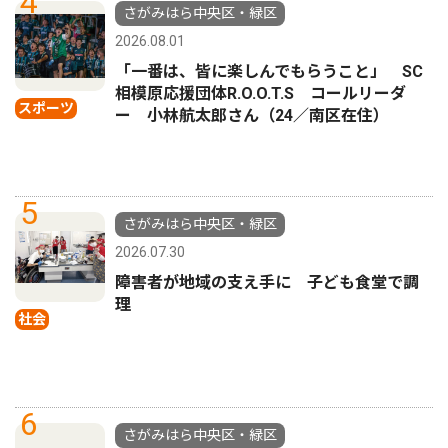
4
さがみはら中央区・緑区
2026.08.01
「一番は、皆に楽しんでもらうこと」 SC
相模原応援団体R.O.O.T.S コールリーダ
スポーツ
ー 小林航太郎さん（24／南区在住）
5
さがみはら中央区・緑区
2026.07.30
障害者が地域の支え手に 子ども食堂で調
理
社会
6
さがみはら中央区・緑区