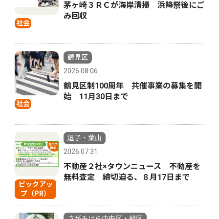
茅ヶ崎３ＲＣが海岸清掃 浜降祭後にご
み回収
社会
鶴見区
2026.08.06
鶴見区制100周年 共催事業の募集を開
始 11月30日まで
社会
逗子・葉山
2026.07.31
不動産２社×タウンニュース 不動産を
無料査定 締切迫る、８月17日まで
ピックアッ
プ（PR）
さがみはら中央区・緑区