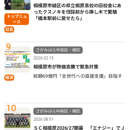
相模原市緑区の県立相原高校の旧校舎にあ
ったクスノキを伐採前から挿し木で繁殖
トップニュ
「橋本駅前に戻せたら」
ース
社会
9
さがみはら中央区・緑区
2026.02.15
相模原市が物価高騰で緊急対策
総額69億円「全世代への直接支援」目指す
経済
10
さがみはら中央区・緑区
2026.08.01
ＳＣ相模原2026/27開幕 「エナジー」でＪ