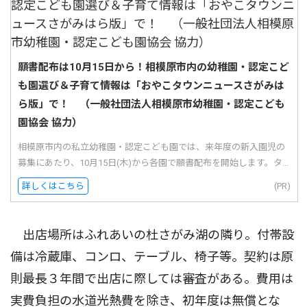
願書配布は10月15日から！相模原市内の幼稚園・認定こど
も園選び＆子育て情報は「おやこタウンニュースさがみは
ら版」で！ （一般社団法人相模原市幼稚園・認定こども
園協会 協力）
相模原市内の私立幼稚園・認定こども園では、来年度の新入園児の
募集にあたり、10月15日(木)から各園で願書配布を開始します。タ...
詳しくはこちら
(PR)
出店場所はふれあいの杜さがみ湖の隣り。付帯設
備は冷蔵庫、コンロ、テーブル、椅子等。契約は原
則最長３年間で出店に際しては審査がある。費用は
実費負担の水道光熱費を除き、初年度は無償とな