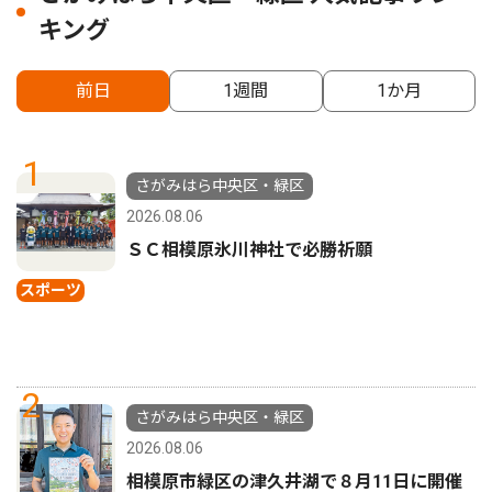
キング
前日
1週間
1か月
1
さがみはら中央区・緑区
2026.08.06
ＳＣ相模原氷川神社で必勝祈願
スポーツ
2
さがみはら中央区・緑区
2026.08.06
相模原市緑区の津久井湖で８月11日に開催