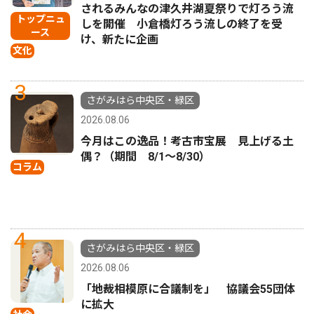
されるみんなの津久井湖夏祭りで灯ろう流
トップニュ
しを開催 小倉橋灯ろう流しの終了を受
ース
け、新たに企画
文化
3
さがみはら中央区・緑区
2026.08.06
今月はこの逸品！考古市宝展 見上げる土
偶？（期間 8/1〜8/30）
コラム
4
さがみはら中央区・緑区
2026.08.06
「地裁相模原に合議制を」 協議会55団体
に拡大