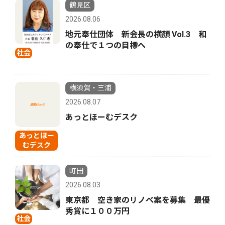
鶴見区
2026.08.06
地元奉仕団体 新会長の横顔 Vol.3 和
の奉仕で１つの目標へ
社会
横須賀・三浦
2026.08.07
あっとほーむデスク
あっとほー
むデスク
町田
2026.08.03
東京都 空き家のリノベ案を募集 最優
秀賞に１００万円
社会