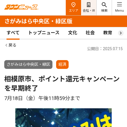
エリア
会社・IR
検索
Menu
さがみはら中央区・緑区版
すべて
トップニュース
文化
社会
教育
ス
戻る
公開日：2025.07.15
さがみはら中央区・緑区
経済
相模原市、ポイント還元キャンペーン
を早期終了
7月18日（金）午後11時59分まで