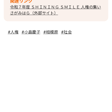
関連リンク
令和７年度 ＳＨＩＮＩＮＧ ＳＭＩＬＥ 人権の集い
さがみはら（外部サイト）
#人権
#小島慶子
#相模原
#社会