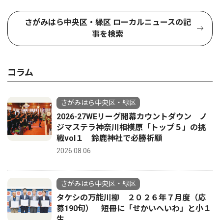
さがみはら中央区・緑区 ローカルニュースの記
事を検索
コラム
さがみはら中央区・緑区
2026-27WEリーグ開幕カウントダウン ノ
ジマステラ神奈川相模原「トップ５」の挑
戦vol１ 鈴鹿神社で必勝祈願
2026.08.06
さがみはら中央区・緑区
タケシの万能川柳 ２０２６年７月度（応
募190句） 短冊に「せかいへいわ」と小１
生