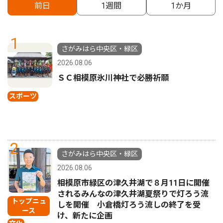
前日
1週間
1か月
1
さがみはら中央区・緑区
2026.08.06
ＳＣ相模原氷川神社で必勝祈願
スポーツ
2
さがみはら中央区・緑区
2026.08.06
相模原市緑区の津久井湖で８月11日に開催
されるみんなの津久井湖夏祭りで灯ろう流
トップニュ
しを開催 小倉橋灯ろう流しの終了を受
ース
け、新たに企画