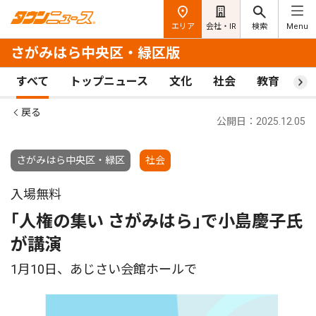
エリア
会社・IR
検索
Menu
さがみはら中央区・緑区版
すべて
トップニュース
文化
社会
教育
ス
戻る
公開日：2025.12.05
さがみはら中央区・緑区
社会
入場無料
｢人権の集い さがみはら｣で小島慶子氏
が講演
1月10日、あじさい会館ホールで