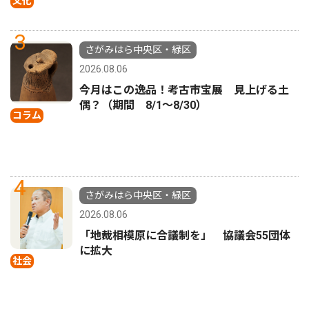
文化
3
さがみはら中央区・緑区
2026.08.06
今月はこの逸品！考古市宝展 見上げる土
偶？（期間 8/1〜8/30）
コラム
4
さがみはら中央区・緑区
2026.08.06
「地裁相模原に合議制を」 協議会55団体
に拡大
社会