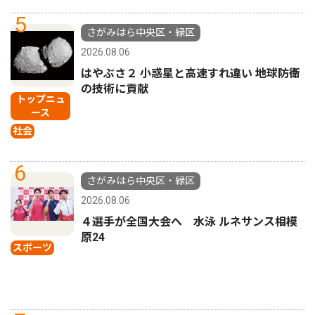
5
さがみはら中央区・緑区
2026.08.06
はやぶさ２ 小惑星と高速すれ違い 地球防衛
の技術に貢献
トップニュ
ース
社会
6
さがみはら中央区・緑区
2026.08.06
４選手が全国大会へ 水泳 ルネサンス相模
原24
スポーツ