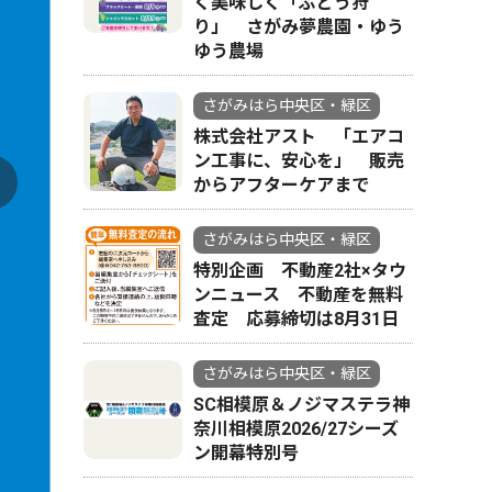
く美味しく「ぶどう狩
り」 さがみ夢農園・ゆう
ゆう農場
さがみはら中央区・緑区
株式会社アスト 「エアコ
ン工事に、安心を」 販売
からアフターケアまで
さがみはら中央区・緑区
特別企画 不動産2社×タウ
ンニュース 不動産を無料
査定 応募締切は8月31日
さがみはら中央区・緑区
SC相模原＆ノジマステラ神
奈川相模原2026/27シーズ
ン開幕特別号