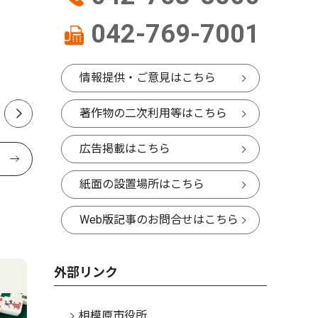
ドルフィンクラブの選手６人
展 見上
042-769-7001
が全国へ挑む
8/1〜8/3
情報提供・ご意見はこちら
著作物の二次利用等はこちら
広告掲載はこちら
紙面の設置場所はこちら
Web版記事のお問合せはこちら
外部リンク
相模原市役所