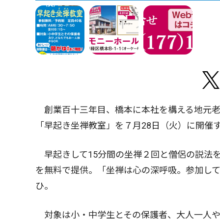
創業百十三年目、橋本に本社を構える地元老
「早起き坐禅教室」を７月28日（火）に開催
早起きして15分間の坐禅２回と僧侶の説法
を無料で提供。「坐禅は心の深呼吸。参加し
ひ。
対象は小・中学生とその保護者、大人一人や