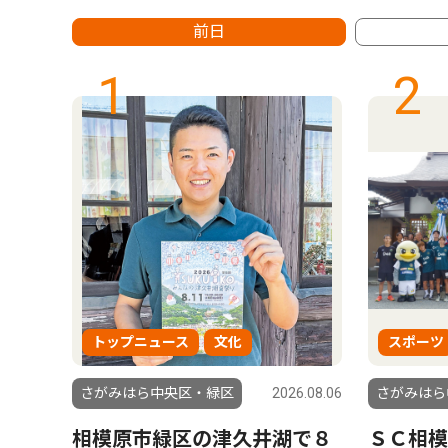
前日
1
2
トップニュース
文化
スポーツ
6.08.06
さがみはら中央区・緑区
2026.08.06
さがみはら
相模原市緑区の津久井湖で８
ＳＣ相模