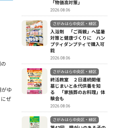
「物価高対策」
2026.08.06
さがみはら中央区・緑区
入浴剤 「ご両親」へ猛暑
対策と健康づくりに ハン
プティダンプティで購入可
能
2026.08.06
例の
さがみはら中央区・緑区
終活教室 ２日連続開催
墓じまいと永代供養を知
朝がゆ
る 「家族葬のお料理」体
りにぜ
験会も
2026.08.06
さがみはら中央区・緑区
第42回 障がいのある子の