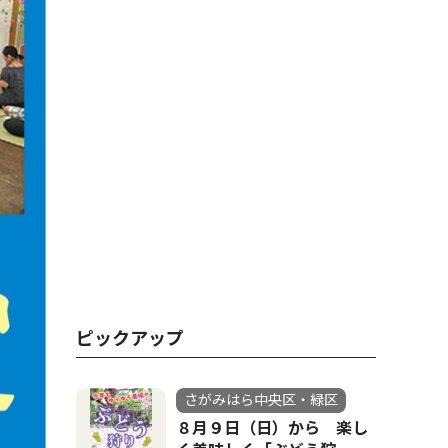
ピックアップ
さがみはら中央区・緑区
８月９日（日）から 楽し