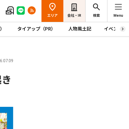
エリア
会社・IR
検索
Menu
R）
タイアップ（PR）
人物風土記
イベント
.07.09
起き