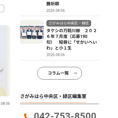
勝祈願
2026.08.06
4
5
さがみはら中央区・緑区
タケシの万能川柳 ２０２
６年７月度（応募190
句） 短冊に「せかいへい
わ」と小１生
2026.08.06
コラム一覧
スポーツ
コラム
さがみはら中央区・緑区編集室
.08.06
さがみはら中央区・緑区
2026.08.07
さがみはら
042-753-8500
水泳 相模原市緑区の相模原
今月はこ