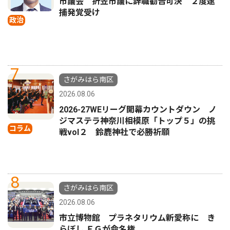
市議会 折笠市議に辞職勧告可決 ２度逮
捕発覚受け
政治
7
さがみはら南区
2026.08.06
2026-27WEリーグ開幕カウントダウン ノ
ジマステラ神奈川相模原「トップ５」の挑
コラム
戦vol２ 鈴鹿神社で必勝祈願
8
さがみはら南区
2026.08.06
市立博物館 プラネタリウム新愛称に き
らぼし ＦＧが命名権