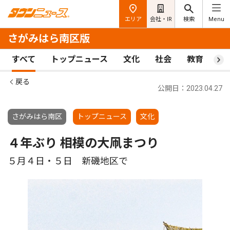
エリア
会社・IR
検索
Menu
さがみはら南区版
すべて
トップニュース
文化
社会
教育
ス
戻る
公開日：2023.04.27
さがみはら南区
トップニュース
文化
４年ぶり 相模の大凧まつり
５月４日・５日 新磯地区で