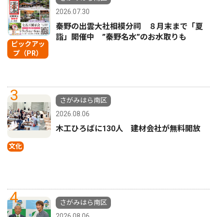
2026.07.30
秦野の出雲大社相模分祠 ８月末まで「夏
詣」開催中 ”秦野名水”のお水取りも
ピックアッ
プ（PR）
3
さがみはら南区
2026.08.06
木工ひろばに130人 建材会社が無料開放
文化
4
さがみはら南区
2026.08.06