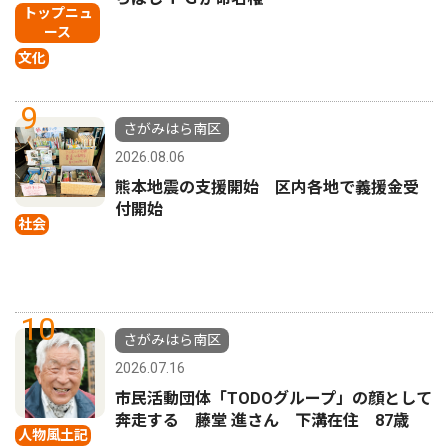
トップニュ
ース
文化
9
さがみはら南区
2026.08.06
熊本地震の支援開始 区内各地で義援金受
付開始
社会
10
さがみはら南区
2026.07.16
市民活動団体「TODOグループ」の顔として
奔走する 藤堂 進さん 下溝在住 87歳
人物風土記