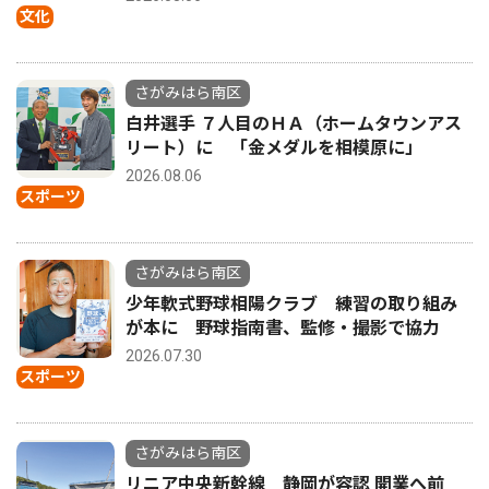
文化
さがみはら南区
白井選手 ７人目のＨＡ（ホームタウンアス
リート）に 「金メダルを相模原に」
2026.08.06
スポーツ
さがみはら南区
少年軟式野球相陽クラブ 練習の取り組み
が本に 野球指南書、監修・撮影で協力
2026.07.30
スポーツ
さがみはら南区
リニア中央新幹線 静岡が容認 開業へ前