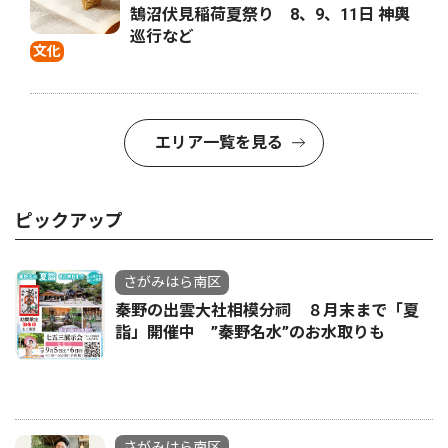
鵠沼伏見稲荷夏祭り 8、9、11日 神輿
巡行など
文化
エリア一覧を見る
ピックアップ
さがみはら南区
秦野の出雲大社相模分祠 ８月末まで「夏
詣」開催中 ”秦野名水”のお水取りも
さがみはら南区