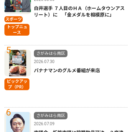
白井選手 ７人目のＨＡ（ホームタウンアス
リート）に 「金メダルを相模原に」
スポーツ
トップニュ
ース
5
さがみはら南区
2026.07.30
バナナマンのグルメ番組が来店
ピックアッ
プ（PR）
6
さがみはら南区
2026.07.09