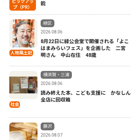
ピックアッ
能
プ（PR）
緑区
2026.08.06
8月22日に緑公会堂で開催される「よこ
はまみらいフェス」を企画した 二宮
人物風土記
明さん 中山在住 48歳
横須賀・三浦
2026.08.06
読み終えた本、こども支援に かなしん
全店に回収箱
社会
藤沢
2026.08.07