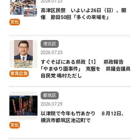
2026.07.23
高津区民祭 いよいよ26日（日）、開
催 節目50回「多くの来場を」
文化
港北区
2026.07.23
すぐそばにある県政【1】 県政報告
｢やまゆり園事件｣ 克服を 県議会議員
意見広告
自民党 嶋村ただし
都筑区
2026.07.29
以津院で今年も竹あかり ８月12日、
横浜市都筑区池辺町で
文化