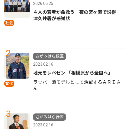
2026.06.25
４人の若者が命救う 夜の宮ヶ瀬で説得
津久井署が感謝状
社会
2
さがみはら緑区
2023.02.16
地元をレペゼン 「相模原から全国へ」
ラッパー兼モデルとして活躍するＡＲＩさ
文化
ん
3
さがみはら緑区
2023.02.16