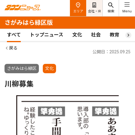
エリア
会社・IR
検索
Menu
さがみはら緑区版
すべて
トップニュース
文化
社会
教育
ス
戻る
公開日：2025.09.25
さがみはら緑区
文化
川柳募集