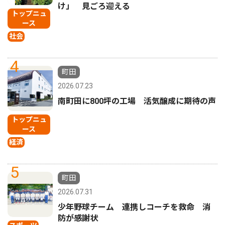
け」 見ごろ迎える
トップニュ
ース
社会
4
町田
2026.07.23
南町田に800坪の工場 活気醸成に期待の声
トップニュ
ース
経済
5
町田
2026.07.31
少年野球チーム 連携しコーチを救命 消
防が感謝状