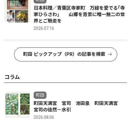
日本料理／青葉区寺家町 万緑を愛でる｢寺
家ひらさわ｣ 山郷を背景に唯一無二の世
界とご馳走を
2026.07.16
町田 ピックアップ（PR）の記事を検索
コラム
町田
町田天満宮 宮司 池田泉 町田天満宮
宮司の徒然－水引
2026.08.06