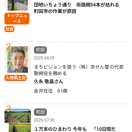
団地いちょう通り 街路樹54本が枯れる
町田市の作業が原因
トップニュ
ース
社会
2
町田
2020.04.09
まちビジョンを扱う（株）京せん堂の代表
取締役を務める
人物風土記
久永 敬晶さん
金井在住 61歳
3
町田
2026.07.30
１万本のひまわり 今年も 「10日間だ