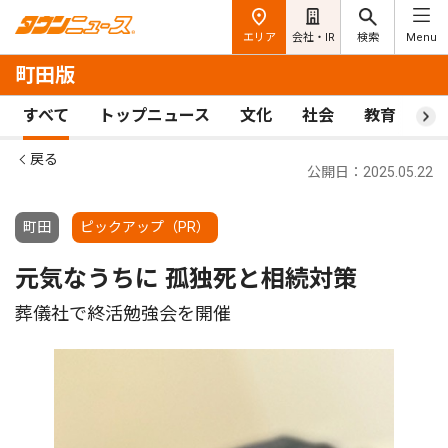
エリア
会社・IR
検索
Menu
町田版
すべて
トップニュース
文化
社会
教育
ス
戻る
公開日：2025.05.22
町田
ピックアップ（PR）
元気なうちに 孤独死と相続対策
葬儀社で終活勉強会を開催