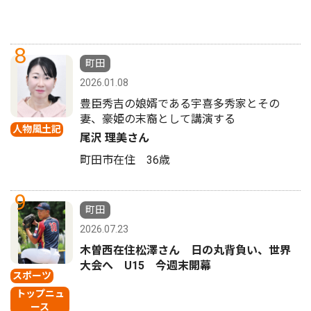
8
町田
2026.01.08
豊臣秀吉の娘婿である宇喜多秀家とその
妻、豪姫の末裔として講演する
人物風土記
尾沢 理美さん
町田市在住 36歳
9
町田
2026.07.23
木曽西在住松澤さん 日の丸背負い、世界
大会へ U15 今週末開幕
スポーツ
トップニュ
ース