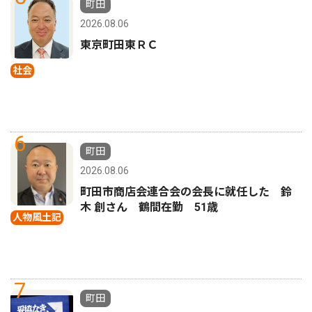
町田
2026.08.06
東京町田東ＲＣ
社会
6
町田
2026.08.06
町田市商店会連合会の会長に就任した 鈴
木 創さん 鶴間在勤 51歳
人物風土記
7
町田