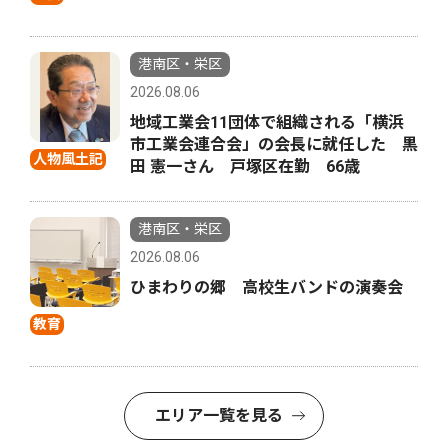
港南区・栄区
2026.08.06
地域工業会11団体で組織される「横浜
市工業会連合会」の会長に就任した 黒
人物風土記
田 憲一さん 戸塚区在勤 66歳
港南区・栄区
2026.08.06
ひまわりの郷 高校生バンドの演奏会
教育
エリア一覧を見る