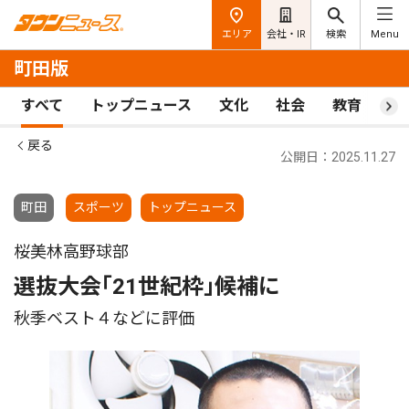
エリア
会社・IR
検索
Menu
町田版
すべて
トップニュース
文化
社会
教育
ス
戻る
公開日：2025.11.27
町田
スポーツ
トップニュース
桜美林高野球部
選抜大会｢21世紀枠｣候補に
秋季ベスト４などに評価