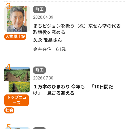
3
町田
2020.04.09
まちビジョンを扱う（株）京せん堂の代表
取締役を務める
人物風土記
久永 敬晶さん
金井在住 61歳
4
町田
2026.07.30
１万本のひまわり 今年も 「10日間だ
け」 見ごろ迎える
トップニュ
ース
社会
5