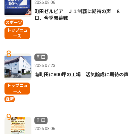
2026.08.06
町田ゼルビア Ｊ１制覇に期待の声 ８
日、今季開幕戦
スポーツ
トップニュ
ース
8
町田
2026.07.23
南町田に800坪の工場 活気醸成に期待の声
トップニュ
ース
経済
9
町田
2026.08.06