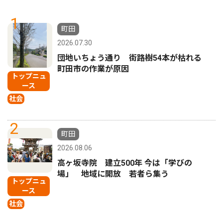
1
町田
2026.07.30
団地いちょう通り 街路樹54本が枯れる
町田市の作業が原因
トップニュ
ース
社会
2
町田
2026.08.06
高ヶ坂寺院 建立500年 今は「学びの
場」 地域に開放 若者ら集う
トップニュ
ース
社会