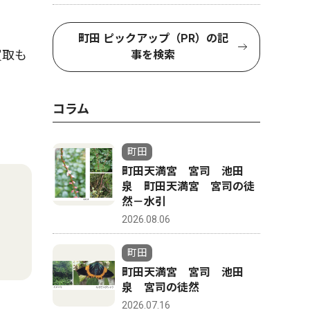
町田 ピックアップ（PR）の記
買取も
事を検索
コラム
町田
町田天満宮 宮司 池田
泉 町田天満宮 宮司の徒
然－水引
2026.08.06
町田
町田天満宮 宮司 池田
泉 宮司の徒然
2026.07.16