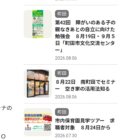
町田
第42回 障がいのある子の
親なきあとの自立に向けた
勉強会 ８月19日・９月５
日「町田市文化交流センタ
ー」
2026.08.06
町田
８月22日 南町田でセミナ
ー 空き家の活用法知る
2026.08.06
チナの
町田
市内保育園見学ツアー 求
職者対象 ８月24日から
2026.07.30
もＯ