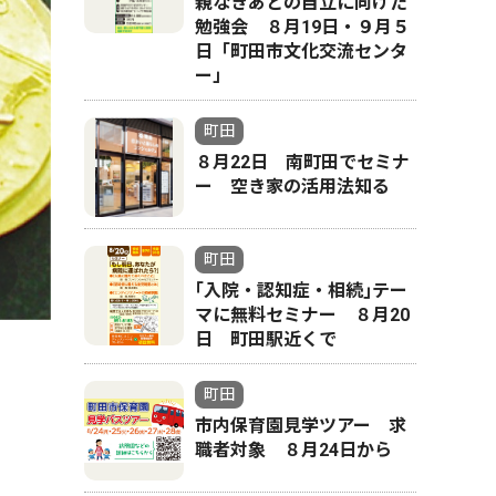
親なきあとの自立に向けた
勉強会 ８月19日・９月５
日「町田市文化交流センタ
ー」
町田
８月22日 南町田でセミナ
ー 空き家の活用法知る
町田
｢入院・認知症・相続｣テー
マに無料セミナー ８月20
日 町田駅近くで
町田
市内保育園見学ツアー 求
職者対象 ８月24日から