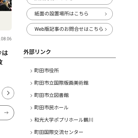
紙面の設置場所はこちら
トップニュース
社会
スポーツ
Web版記事のお問合せはこちら
.08.06
町田
2026.07.30
町田
外部リンク
今は
１万本のひまわり 今年も
町田ゼル
開放
「10日間だけ」 見ごろ迎え
待の声 
町田市役所
る
町田市立国際版画美術館
町田市立図書館
町田市民ホール
和光大学ポプリホール鶴川
町田国際交流センター