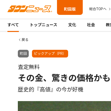
町田版
総合TOPへ
すべて
トップニュース
文化
社会
教
戻る
町田
ピックアップ（PR）
査定無料
その金、驚きの価格かも
歴史的『高値』の今が好機