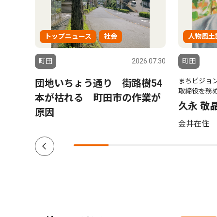
トップニュース
社会
人物風土
6.08.06
町田
2026.07.30
町田
まちビジョ
ーマ
団地いちょう通り 街路樹54
取締役を務
0日
本が枯れる 町田市の作業が
久永 敬
原因
金井在住 