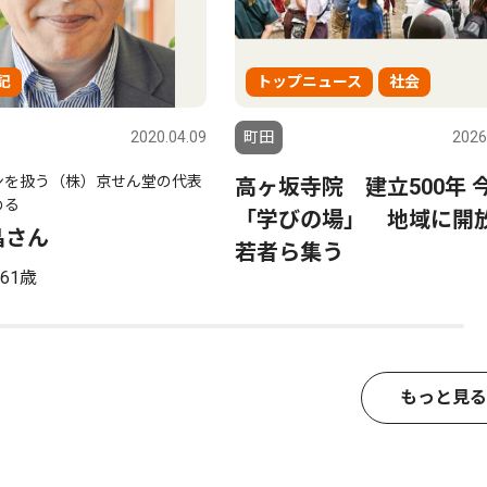
記
トップニュース
社会
2020.04.09
町田
2026
ンを扱う（株）京せん堂の代表
高ヶ坂寺院 建立500年 
める
「学びの場」 地域に
晶さん
若者ら集う
61歳
もっと見る