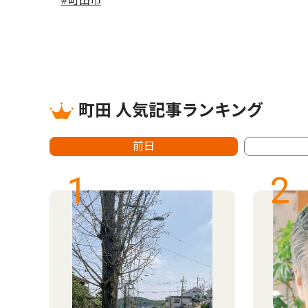
#町田市
町田 人気記事ランキング
前日
1
2