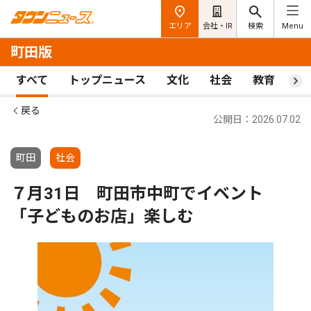
エリア
会社・IR
検索
Menu
町田版
すべて
トップニュース
文化
社会
教育
ス
戻る
公開日：2026.07.02
町田
社会
７月31日 町田市中町でイベント
「子どものお店」楽しむ