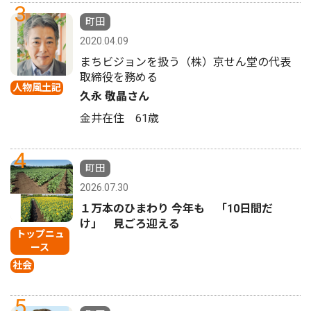
3
町田
2020.04.09
まちビジョンを扱う（株）京せん堂の代表
取締役を務める
人物風土記
久永 敬晶さん
金井在住 61歳
4
町田
2026.07.30
１万本のひまわり 今年も 「10日間だ
け」 見ごろ迎える
トップニュ
ース
社会
5