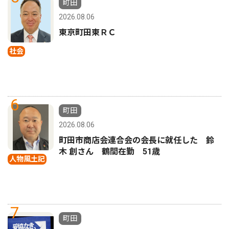
町田
2026.08.06
東京町田東ＲＣ
社会
6
町田
2026.08.06
町田市商店会連合会の会長に就任した 鈴
木 創さん 鶴間在勤 51歳
人物風土記
7
町田