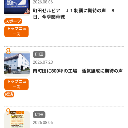
2026.08.06
町田ゼルビア Ｊ１制覇に期待の声 ８
日、今季開幕戦
スポーツ
トップニュ
ース
8
町田
2026.07.23
南町田に800坪の工場 活気醸成に期待の声
トップニュ
ース
経済
9
町田
2026.08.06