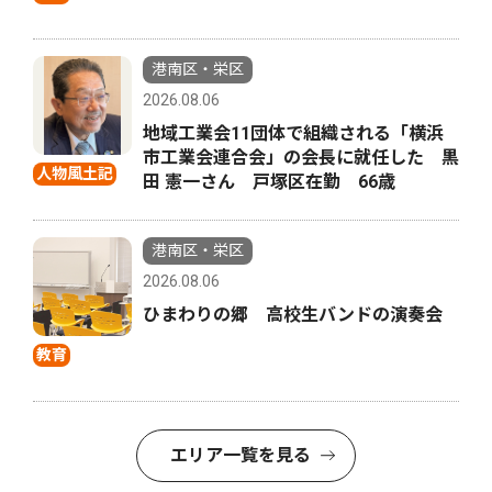
港南区・栄区
2026.08.06
地域工業会11団体で組織される「横浜
市工業会連合会」の会長に就任した 黒
人物風土記
田 憲一さん 戸塚区在勤 66歳
港南区・栄区
2026.08.06
ひまわりの郷 高校生バンドの演奏会
教育
エリア一覧を見る