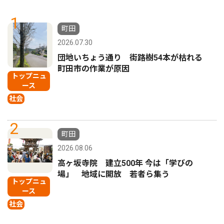
1
町田
2026.07.30
団地いちょう通り 街路樹54本が枯れる
町田市の作業が原因
トップニュ
ース
社会
2
町田
2026.08.06
高ヶ坂寺院 建立500年 今は「学びの
場」 地域に開放 若者ら集う
トップニュ
ース
社会