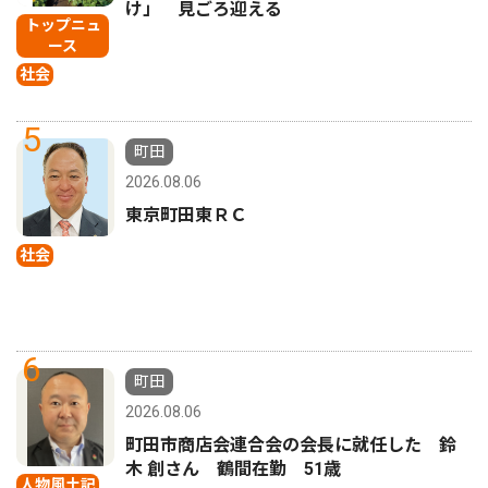
け」 見ごろ迎える
トップニュ
ース
社会
5
町田
2026.08.06
東京町田東ＲＣ
社会
6
町田
2026.08.06
町田市商店会連合会の会長に就任した 鈴
木 創さん 鶴間在勤 51歳
人物風土記