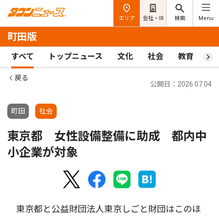
エリア
会社・IR
検索
Menu
町田版
すべて
トップニュース
文化
社会
教育
ス
戻る
公開日：2026.07.04
町田
社会
東京都 女性設備整備に助成 都内中
小企業が対象
東京都と公益財団法人東京しごと財団はこのほ