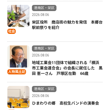
港南区・栄区
2026.08.06
栄区役所 商店街の魅力を発信 本郷台
駅前祭りを紹介
社会
港南区・栄区
2026.08.06
地域工業会11団体で組織される「横浜
市工業会連合会」の会長に就任した 黒
人物風土記
田 憲一さん 戸塚区在勤 66歳
港南区・栄区
2026.08.06
ひまわりの郷 高校生バンドの演奏会