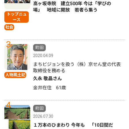
高ヶ坂寺院 建立500年 今は「学びの
場」 地域に開放 若者ら集う
トップニュ
ース
社会
3
町田
2020.04.09
まちビジョンを扱う（株）京せん堂の代表
取締役を務める
人物風土記
久永 敬晶さん
金井在住 61歳
4
町田
2026.07.30
１万本のひまわり 今年も 「10日間だ