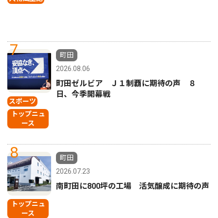
7
町田
2026.08.06
町田ゼルビア Ｊ１制覇に期待の声 ８
日、今季開幕戦
スポーツ
トップニュ
ース
8
町田
2026.07.23
南町田に800坪の工場 活気醸成に期待の声
トップニュ
ース