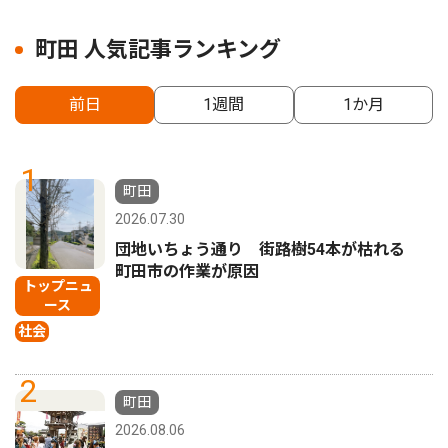
町田 人気記事ランキング
前日
1週間
1か月
1
町田
2026.07.30
団地いちょう通り 街路樹54本が枯れる
町田市の作業が原因
トップニュ
ース
社会
2
町田
2026.08.06