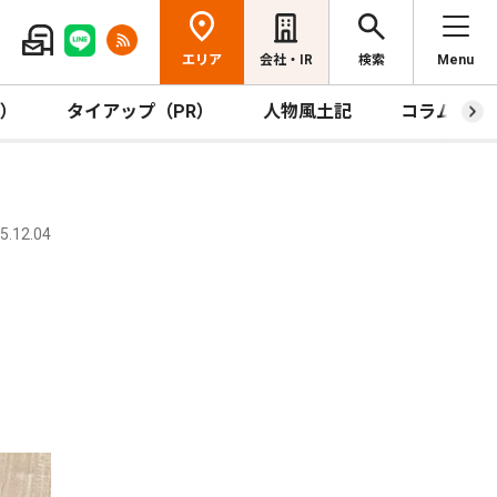
エリア
会社・IR
検索
Menu
R）
タイアップ（PR）
人物風土記
コラム
.12.04