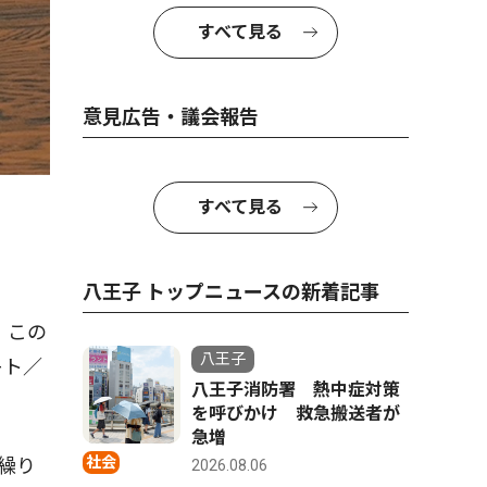
すべて見る
意見広告・議会報告
すべて見る
八王子 トップニュースの新着記事
。この
八王子
キト／
八王子消防署 熱中症対策
を呼びかけ 救急搬送者が
急増
社会
が繰り
2026.08.06