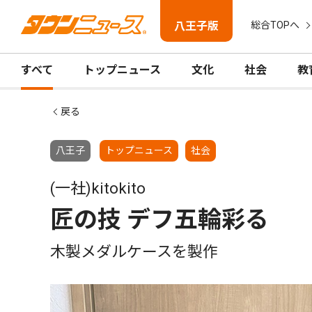
八王子版
総合TOPへ
すべて
トップニュース
文化
社会
教
戻る
八王子
トップニュース
社会
(一社)kitokito
匠の技 デフ五輪彩る
木製メダルケースを製作