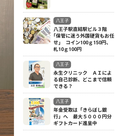
八王子
八王子駅直結駅ビル３階
｢保管に迷う外国硬貨もお任
せ｣ コイン100ｇ150円、
札10ｇ100円
八王子
永生クリニック ＡＩによ
る自己診断、どこまで信頼
できる？
八王子
年金受取は「きらぼし銀
行」へ 最大５０００円分
ギフトカード進呈中