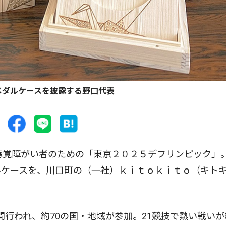
メダルケースを披露する野口代表
聴覚障がい者のための「東京２０２５デフリンピック」
ルケースを、川口町の（一社）ｋｉｔｏｋｉｔｏ（キト
日間行われ、約70の国・地域が参加。21競技で熱い戦い