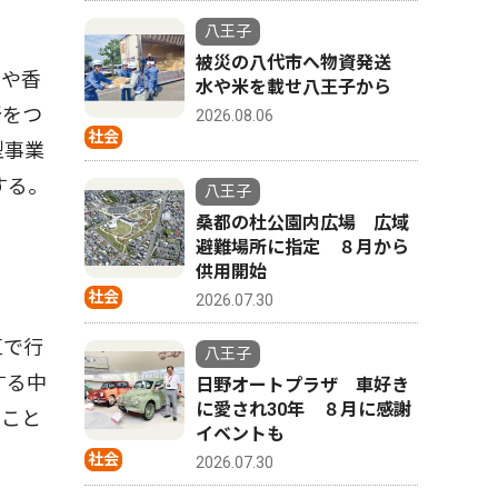
八王子
被災の八代市へ物資発送
表や香
水や米を載せ八王子から
所をつ
2026.08.06
社会
型事業
する。
八王子
桑都の杜公園内広場 広域
避難場所に指定 ８月から
供用開始
社会
2026.07.30
区で行
八王子
する中
日野オートプラザ 車好き
に愛され30年 ８月に感謝
ること
イベントも
社会
2026.07.30