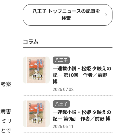
八王子 トップニュースの記事を
検索
コラム
八王子
―連載小説・松姫 夕映えの
記― 第10回 作者／前野
博
の考案
2026.07.02
八王子
は病害
―連載小説・松姫 夕映えの
記― 第9回 作者／前野 博
６ミリ
2026.06.11
ことで