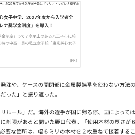
心女子中学、2027年度から入学者全
レナ奨学金制度」を導入！
学金制度」って？高尾山のある八王子市に校
を持つ中高一貫の私立女子校「東京純心女子
(PR)
発注や、ケースの開閉部に金属製蝶番を使わない方法
配だった」と振り返った。
リルール」だ。海外の選手が国に帰る際、国によって
みに制限があると聞いた野口代表。「使用木材の厚さが
が必要な箇所は、幅６ミリの木材を２枚重ねて接着する