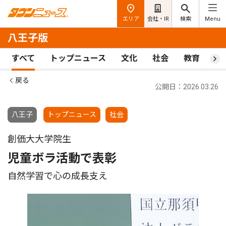
エリア
会社・IR
検索
Menu
八王子版
すべて
トップニュース
文化
社会
教育
ス
戻る
公開日：2026.03.26
八王子
トップニュース
社会
創価大大学院生
児童ボラ活動で表彰
自然学習で心の成長支え