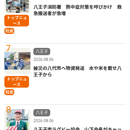
八王子消防署 熱中症対策を呼びかけ 救
急搬送者が急増
トップニュ
ース
社会
7
八王子
2026.08.06
被災の八代市へ物資発送 水や米を載せ八
王子から
トップニュ
ース
社会
8
八王子
2026.08.06
八王子市ラグビー協会 山下会長がキャッ