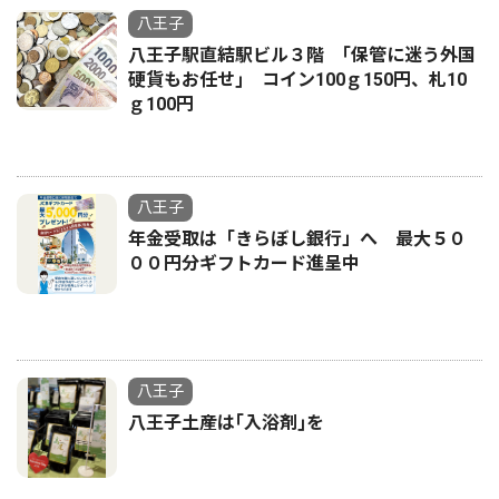
八王子
八王子駅直結駅ビル３階 ｢保管に迷う外国
硬貨もお任せ｣ コイン100ｇ150円、札10
ｇ100円
八王子
年金受取は「きらぼし銀行」へ 最大５０
００円分ギフトカード進呈中
八王子
八王子土産は｢入浴剤｣を