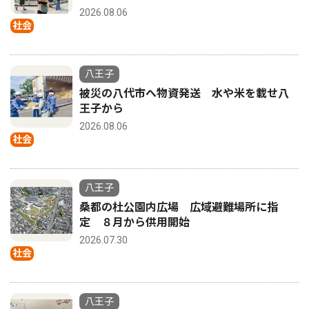
2026.08.06
社会
八王子
被災の八代市へ物資発送 水や米を載せ八
王子から
2026.08.06
社会
八王子
桑都の杜公園内広場 広域避難場所に指
定 ８月から供用開始
2026.07.30
社会
八王子