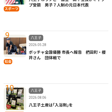
プ受領 男子７人制の元日本代表
スポーツ
9
八王子
2026.05.28
ボッチャ全国優勝 市長へ報告 椚田町・櫻
井さん 団体戦で
社会
10
八王子
2026.08.06
八王子土産は｢入浴剤｣を