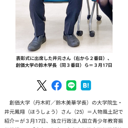
表彰式に出席した井元さん（右から２番目）、
創価大学の鈴木学長（同３番目）ら＝３月17日
創価大学（丹木町／鈴木美華学長）の大学院生・
井元鳳翔（ほうしょう）さん（25）＝人物風土記で
紹介＝が３月17日、独立行政法人国立青少年教育振