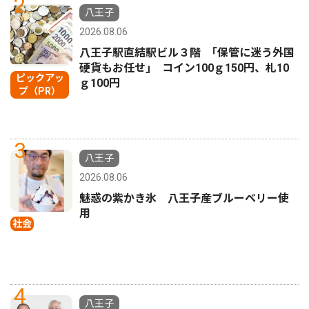
2
八王子
2026.08.06
八王子駅直結駅ビル３階 ｢保管に迷う外国
硬貨もお任せ｣ コイン100ｇ150円、札10
ピックアッ
ｇ100円
プ（PR）
3
八王子
2026.08.06
魅惑の紫かき氷 八王子産ブルーベリー使
用
社会
4
八王子