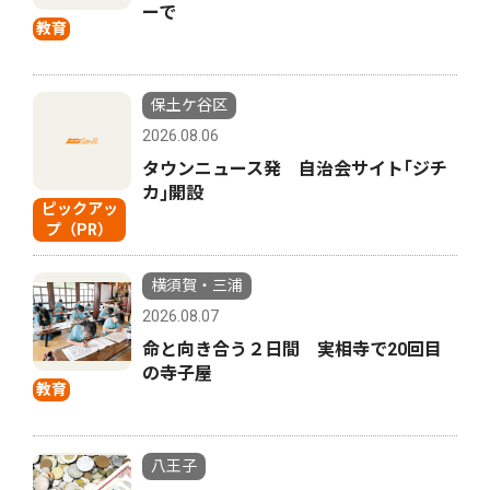
ーで
教育
保土ケ谷区
2026.08.06
タウンニュース発 自治会サイト｢ジチ
カ｣開設
ピックアッ
プ（PR）
横須賀・三浦
2026.08.07
命と向き合う２日間 実相寺で20回目
の寺子屋
教育
八王子