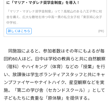
に「マリア・マダレナ奨学金制度」を導入！
「マリア・マダレナ奨学金制度」って？高尾山のある八王子市に校
舎を構え、広大な敷地を持つ中高一貫の私立女子校「東京純心女子
中学校...
詳しくはこちら
(PR)
同施設によると、参加者数はその年にもよるが毎
回約60人ほど。日中は学校の教員らと共に自然観察
（理科）やハイキング（体育）などの「授業」を行
い、放課後は学生ボランティアスタッフと共にキャ
ンプファイヤーやナイトハイク、星空観察などを実
施。「第二の学び舎（セカンドスクール）」として
子どもたちに貴重な「原体験」を提供する。