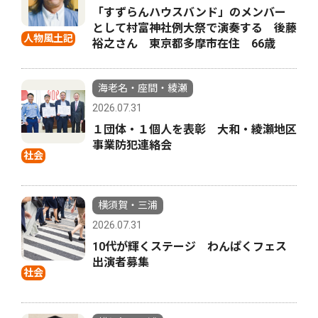
「すずらんハウスバンド」のメンバー
として村富神社例大祭で演奏する 後藤
人物風土記
裕之さん 東京都多摩市在住 66歳
海老名・座間・綾瀬
2026.07.31
１団体・１個人を表彰 大和・綾瀬地区
事業防犯連絡会
社会
横須賀・三浦
2026.07.31
10代が輝くステージ わんぱくフェス
出演者募集
社会