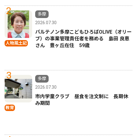
2
多摩
2026.07.30
パルテノン多摩こどもひろばOLIVE（オリー
ブ）の事業管理責任者を務める 島田 良恵
人物風土記
さん 豊ヶ丘在住 59歳
3
多摩
2026.07.30
市内学童クラブ 昼食を注文制に 長期休
み期間
教育