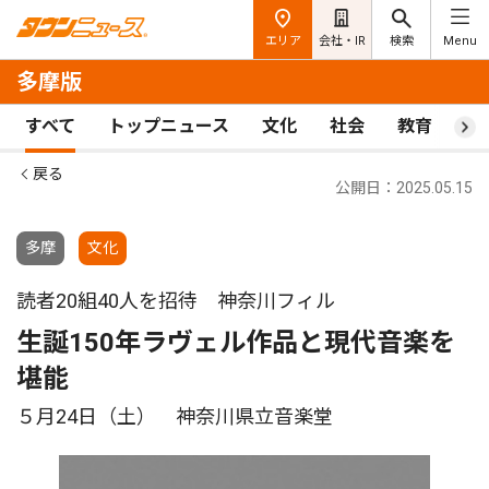
エリア
会社・IR
検索
Menu
多摩版
すべて
トップニュース
文化
社会
教育
ス
戻る
公開日：2025.05.15
多摩
文化
読者20組40人を招待 神奈川フィル
生誕150年ラヴェル作品と現代音楽を
堪能
５月24日（土） 神奈川県立音楽堂