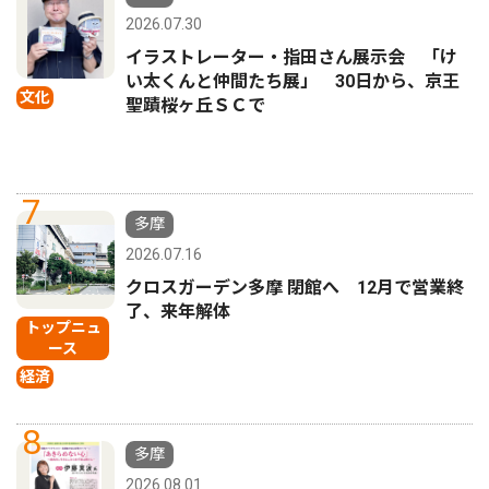
2026.07.30
イラストレーター・指田さん展示会 「け
い太くんと仲間たち展」 30日から、京王
文化
聖蹟桜ヶ丘ＳＣで
7
多摩
2026.07.16
クロスガーデン多摩 閉館へ 12月で営業終
了、来年解体
トップニュ
ース
経済
8
多摩
2026.08.01