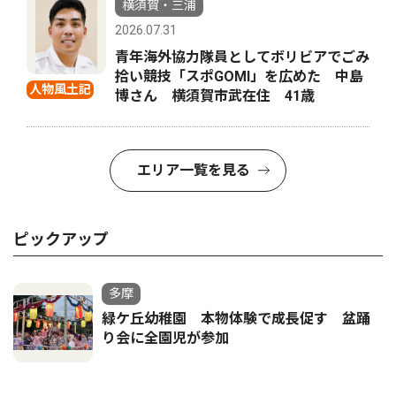
横須賀・三浦
2026.07.31
青年海外協力隊員としてボリビアでごみ
拾い競技「スポGOMI」を広めた 中島
人物風土記
博さん 横須賀市武在住 41歳
エリア一覧を見る
ピックアップ
多摩
緑ケ丘幼稚園 本物体験で成長促す 盆踊
り会に全園児が参加