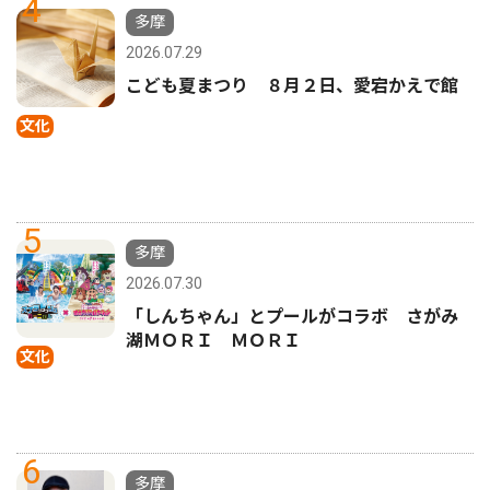
4
多摩
2026.07.29
こども夏まつり ８月２日、愛宕かえで館
文化
5
多摩
2026.07.30
「しんちゃん」とプールがコラボ さがみ
湖ＭＯＲＩ ＭＯＲＩ
文化
6
多摩