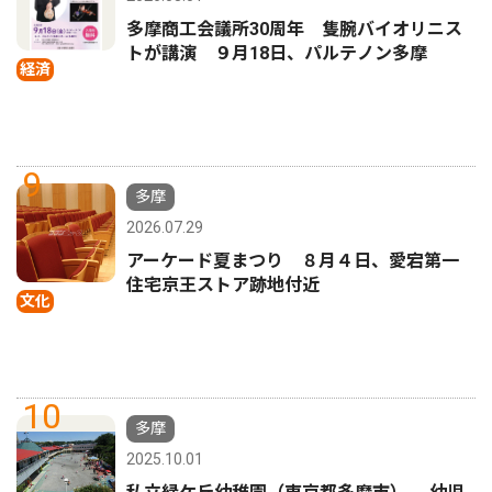
多摩商工会議所30周年 隻腕バイオリニス
トが講演 ９月18日、パルテノン多摩
経済
9
多摩
2026.07.29
アーケード夏まつり ８月４日、愛宕第一
住宅京王ストア跡地付近
文化
10
多摩
2025.10.01