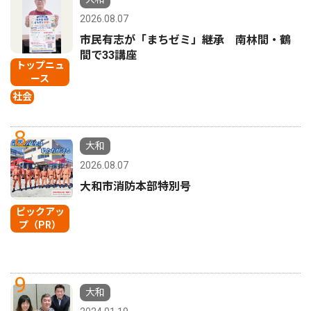
2026.08.07
市民有志が「まちゼミ」継承 南林間・鶴
間で33講座
トップニュ
ース
社会
8
大和
2026.08.07
大和市消防本部特別号
ピックアッ
プ（PR）
9
大和