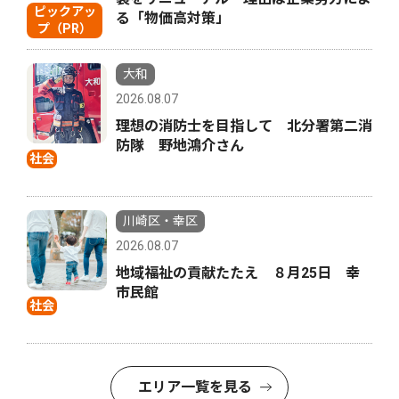
ピックアッ
る「物価高対策」
プ（PR）
大和
2026.08.07
理想の消防士を目指して 北分署第二消
防隊 野地鴻介さん
社会
川崎区・幸区
2026.08.07
地域福祉の貢献たたえ ８月25日 幸
市民館
社会
エリア一覧を見る