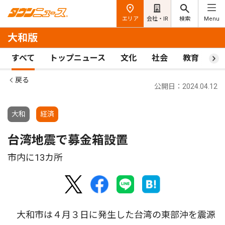
エリア
会社・IR
検索
Menu
大和版
すべて
トップニュース
文化
社会
教育
ス
戻る
公開日：2024.04.12
大和
経済
台湾地震で募金箱設置
市内に13カ所
大和市は４月３日に発生した台湾の東部沖を震源