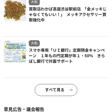
大和
買取店わかば高座渋谷駅前店 ｢金メッキじ
ゃなくてもいい！｣ メッキアクセサリー買
取強化中
大和
スマホ専用「ＵＩ銀行」定期預金キャンペ
ーン １年もの円定期が年１・50％ きら
ぼし銀行で対面サポート
すべて見る
意見広告・議会報告