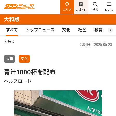
エリア
会社・IR
検索
Menu
大和版
すべて
トップニュース
文化
社会
教育
ス
戻る
公開日：2025.05.23
大和
文化
青汁1000杯を配布
ヘルスロード