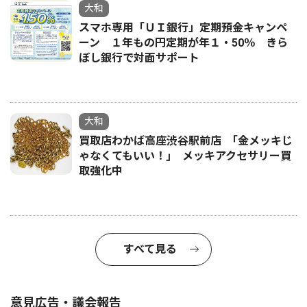
大和
スマホ専用「ＵＩ銀行」定期預金キャンペ
ーン １年もの円定期が年１・50％ きら
ぼし銀行で対面サポート
大和
買取店わかば高座渋谷駅前店 ｢金メッキじ
ゃなくてもいい！｣ メッキアクセサリー買
取強化中
すべて見る
意見広告・議会報告