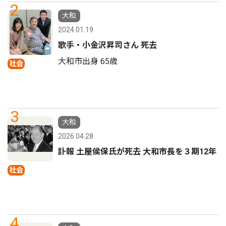
2
大和
2024.01.19
歌手・小金沢昇司さん 死去
大和市出身 65歳
社会
3
大和
2026.04.28
訃報 土屋侯保氏が死去 大和市長を３期12年
社会
4