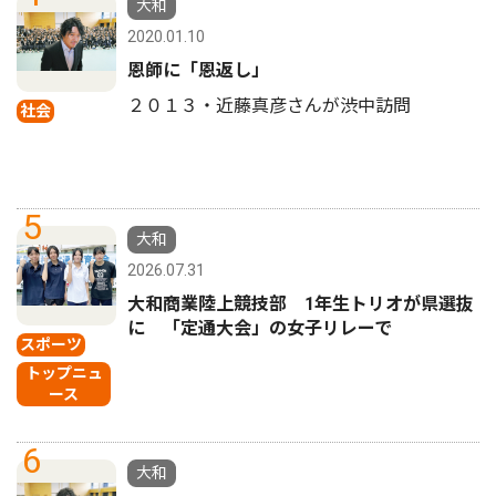
大和
2020.01.10
恩師に「恩返し」
２０１３・近藤真彦さんが渋中訪問
社会
5
大和
2026.07.31
大和商業陸上競技部 1年生トリオが県選抜
に 「定通大会」の女子リレーで
スポーツ
トップニュ
ース
6
大和