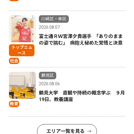
川崎区・幸区
2026.08.07
富士通ＲＷ宮澤夕貴選手 ｢ありのまま
の姿で挑む｣ 病抱え秘めた覚悟と決意
トップニュ
ース
社会
鶴見区
2026.08.06
鶴見大学 直観や持続の概念学ぶ ９月
19日、教養講座
教育
エリア一覧を見る