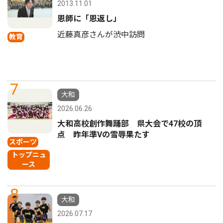
2013.11.01
恩師に「恩返し」
近藤真彦さんが渋中訪問
教育
7
大和
2026.06.26
大和高校創作舞踊部 県大会で47校の頂
点 昨年準Vの雪辱果たす
スポーツ
トップニュ
ース
8
大和
2026.07.17