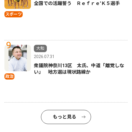
全国での活躍誓う Ｒｅｆｒｅ'Ｋ５選手
スポーツ
9
大和
2026.07.31
衆議院神奈川13区 太氏、中道「離党しな
い」 地方選は現状路線か
政治
もっと見る