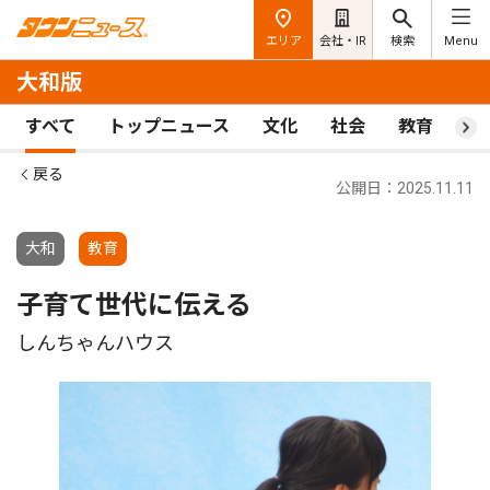
エリア
会社・IR
検索
Menu
大和版
すべて
トップニュース
文化
社会
教育
ス
戻る
公開日：2025.11.11
大和
教育
子育て世代に伝える
しんちゃんハウス