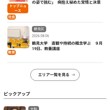
の姿で挑む｣ 病抱え秘めた覚悟と決意
トップニュ
ース
社会
鶴見区
2026.08.06
鶴見大学 直観や持続の概念学ぶ ９月
19日、教養講座
教育
エリア一覧を見る
ピックアップ
大和