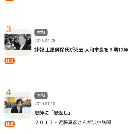
3
大和
2026.04.28
訃報 土屋侯保氏が死去 大和市長を３期12年
社会
4
大和
2020.01.10
恩師に「恩返し」
２０１３・近藤真彦さんが渋中訪問
社会