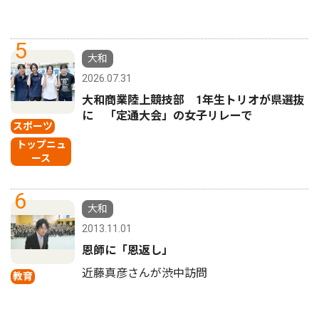
5
大和
2026.07.31
大和商業陸上競技部 1年生トリオが県選抜
に 「定通大会」の女子リレーで
スポーツ
トップニュ
ース
6
大和
2013.11.01
恩師に「恩返し」
近藤真彦さんが渋中訪問
教育