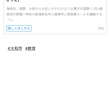
かりえ」
海老名、座間、大和からも近いホテルのような寛ぎの空間＜1日1組
貸切の葬儀＞神奈川県海老名市と綾瀬市に家族葬ホールを展開する
「ふ...
詳しくはこちら
(PR)
#大和市
#教育