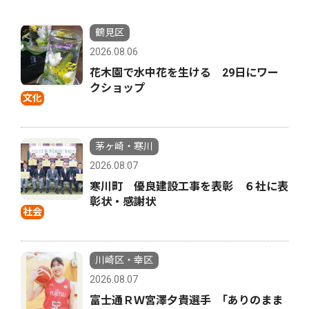
鶴見区
2026.08.06
花木園で水中花を生ける 29日にワー
クショップ
文化
茅ヶ崎・寒川
2026.08.07
寒川町 優良建設工事を表彰 ６社に表
彰状・感謝状
社会
川崎区・幸区
2026.08.07
富士通ＲＷ宮澤夕貴選手 ｢ありのまま