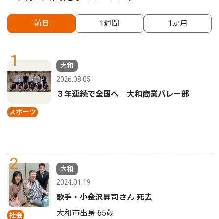
前日
1週間
1か月
1
大和
2026.08.05
３年連続で全国へ 大和商業バレー部
スポーツ
2
大和
2024.01.19
歌手・小金沢昇司さん 死去
大和市出身 65歳
社会