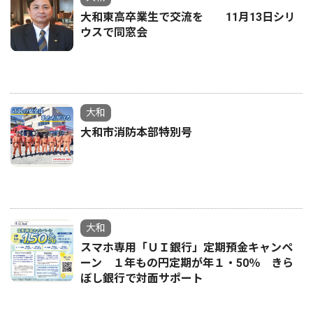
大和東高卒業生で交流を 11月13日シリ
ウスで同窓会
大和
大和市消防本部特別号
大和
スマホ専用「ＵＩ銀行」定期預金キャンペ
ーン １年もの円定期が年１・50％ きら
ぼし銀行で対面サポート