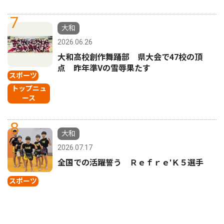
7
大和
2026.06.26
大和高校創作舞踊部 県大会で47校の頂
点 昨年準Vの雪辱果たす
スポーツ
トップニュ
ース
8
大和
2026.07.17
全国での活躍誓う Ｒｅｆｒｅ'Ｋ５選手
スポーツ