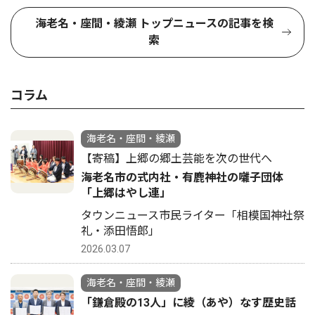
海老名・座間・綾瀬 トップニュースの記事を検
索
コラム
海老名・座間・綾瀬
【寄稿】上郷の郷土芸能を次の世代へ
海老名市の式内社・有鹿神社の囃子団体
「上郷はやし連」
タウンニュース市民ライター「相模国神社祭
礼・添田悟郎」
2026.03.07
海老名・座間・綾瀬
「鎌倉殿の13人」に綾（あや）なす歴史話