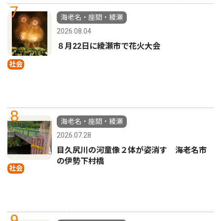
7
海老名・座間・綾瀬
2026.08.04
８月22日に綾瀬市で花火大会
社会
8
海老名・座間・綾瀬
2026.07.28
目久尻川の河童像２体が姿消す 海老名市
の伊勢下村橋
社会
9