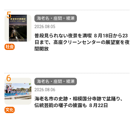
5
海老名・座間・綾瀬
2026.08.05
普段見られない夜景を満喫 ８月18日から23
日まで、高座クリーンセンターの展望室を夜
社会
間開放
6
海老名・座間・綾瀬
2026.08.06
海老名市の史跡・相模国分寺跡で盆踊り、
伝統芸能の囃子の披露も ８月22日
文化