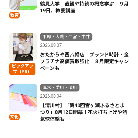
鶴見大学 直観や持続の概念学ぶ ９月
19日、教養講座
教育
平塚・大磯・二宮・中井
2026.08.07
おたからや西八幡店 ブランド時計・金
プラチナ高価買取強化 ８月限定キャン
ピックアッ
ペーンも
プ（PR）
厚木・愛川・清川
2026.08.04
【清川村】「第40回宮ヶ瀬ふるさとま
つり」8月12日開幕！花火打ち上げや熱
文化
気球体験も