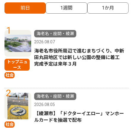
前日
1週間
1か月
1
海老名・座間・綾瀬
2026.08.07
海老名市役所周辺で進むまちづくり、中新
田丸田地区では新しい公園の整備に着工
トップニュ
完成予定は来年３月
ース
社会
2
海老名・座間・綾瀬
2026.08.05
【綾瀬市】「ドクターイエロー」マンホー
ルカードを抽選で配布
社会