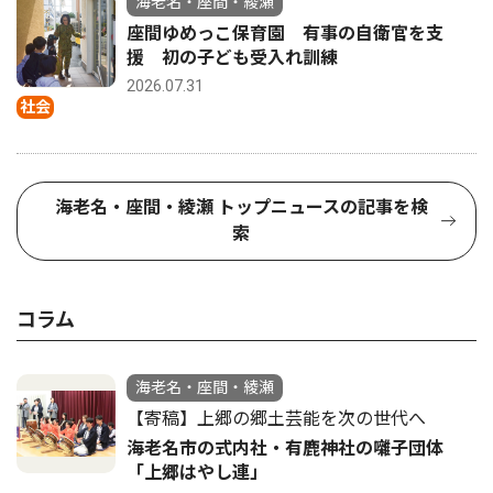
海老名・座間・綾瀬
座間ゆめっこ保育園 有事の自衛官を支
援 初の子ども受入れ訓練
2026.07.31
社会
海老名・座間・綾瀬 トップニュースの記事を検
索
コラム
海老名・座間・綾瀬
【寄稿】上郷の郷土芸能を次の世代へ
海老名市の式内社・有鹿神社の囃子団体
「上郷はやし連」