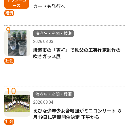
トップニュ
ース
カードも発行へ
経済
9
海老名・座間・綾瀬
2026.08.03
綾瀬市の「吉祥」で秩父の工芸作家制作の
吹きガラス展
社会
10
海老名・座間・綾瀬
2026.08.04
えびな少年少女合唱団がミニコンサート ８
月19日に延期開催決定 正午から
社会