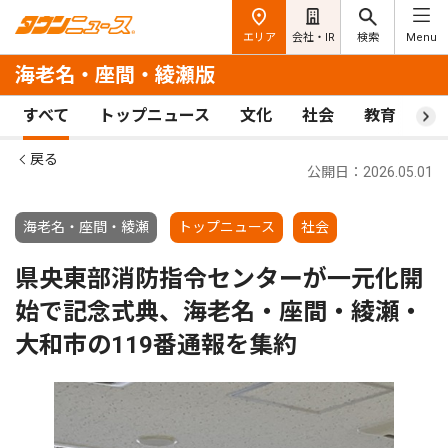
エリア
会社・IR
検索
Menu
海老名・座間・綾瀬版
すべて
トップニュース
文化
社会
教育
ス
戻る
公開日：2026.05.01
海老名・座間・綾瀬
トップニュース
社会
県央東部消防指令センターが一元化開
始で記念式典、海老名・座間・綾瀬・
大和市の119番通報を集約