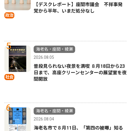
【デスクレポート】座間市議会 不祥事発
覚から半年、いまだ処分なし
政治
5
海老名・座間・綾瀬
2026.08.05
普段見られない夜景を満喫 ８月18日から23
日まで、高座クリーンセンターの展望室を夜
社会
間開放
6
海老名・座間・綾瀬
2026.08.04
海老名市で８月11日、「第四の被曝」知る