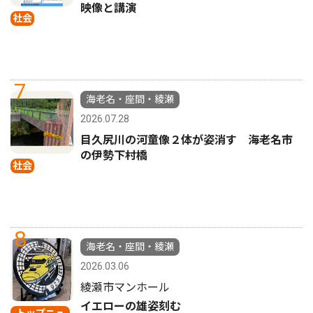
映像と講演
社会
7
海老名・座間・綾瀬
2026.07.28
目久尻川の河童像２体が姿消す 海老名市
の伊勢下村橋
社会
8
海老名・座間・綾瀬
2026.03.06
綾瀬市マンホール
イエローの雄姿刻む