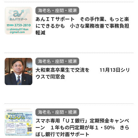
海老名・座間・綾瀬
あんＩＴサポート その手作業、もっと楽
にできるかも 小さな業務改善で事務負担
軽減
海老名・座間・綾瀬
大和東高卒業生で交流を 11月13日シリ
ウスで同窓会
海老名・座間・綾瀬
スマホ専用「ＵＩ銀行」定期預金キャンペ
ーン １年もの円定期が年１・50％ きら
ぼし銀行で対面サポート