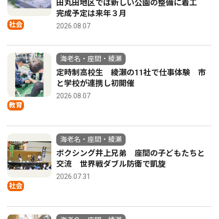
田丸田地区では新しい公園の整備に着工
完成予定は来年３月
社会
2026.08.07
海老名・座間・綾瀬
定時制高校生 綾瀬の11社で仕事体験 市
と学校が連携し初開催
2026.08.07
教育
海老名・座間・綾瀬
ボクシング井上兄弟 座間の子どもたちと
交流 世界戦ダブル防衛で凱旋
2026.07.31
社会