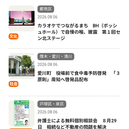
都筑区
2026.08.06
カラオケでつながるまち BH（ボッシ
ュホール）で自慢の喉、披露 第１回セ
文化
ン北ステージ
厚木・愛川・清川
2026.08.06
愛川町 役場前で食中毒予防啓発 「３
原則」周知へ啓発品配布
社会
戸塚区・泉区
2026.08.06
弁護士による無料個別相談会 ８月29
日 相続など不動産の問題を解決