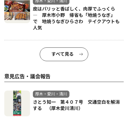
厚木・愛川・清川
皮はパリッと香ばしく、肉厚でふっくら
― 厚木市小野 帰省も「地焼うなぎ」
で 地焼うなぎひらさわ テイクアウトも
人気
すべて見る
意見広告・議会報告
厚木・愛川・清川
さとう知一 第４０７号 交通空白を解消
する （厚木愛川清川）