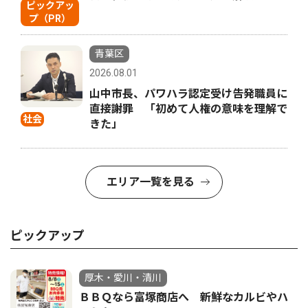
ピックアッ
プ（PR）
青葉区
2026.08.01
山中市長、パワハラ認定受け告発職員に
直接謝罪 「初めて人権の意味を理解で
社会
きた」
エリア一覧を見る
ピックアップ
厚木・愛川・清川
ＢＢＱなら富塚商店へ 新鮮なカルビやハ