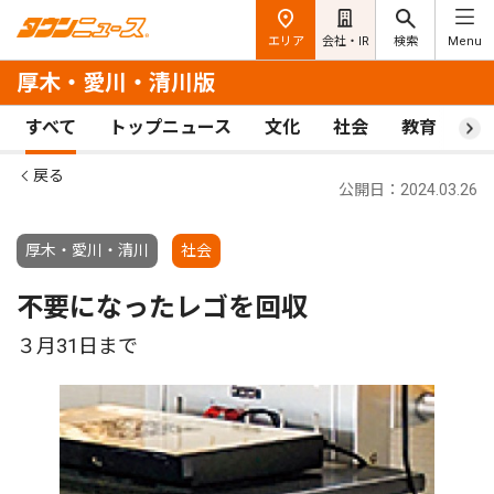
エリア
会社・IR
検索
Menu
厚木・愛川・清川版
すべて
トップニュース
文化
社会
教育
ス
戻る
公開日：2024.03.26
厚木・愛川・清川
社会
不要になったレゴを回収
３月31日まで