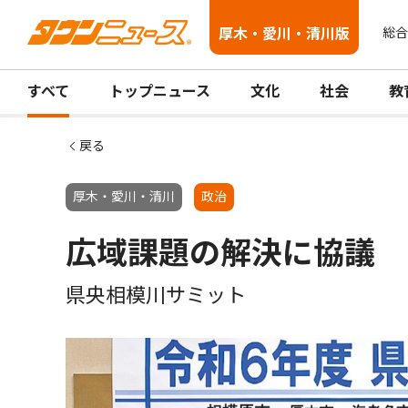
厚木・愛川・清川版
総合
すべて
トップニュース
文化
社会
教
戻る
厚木・愛川・清川
政治
広域課題の解決に協議
県央相模川サミット