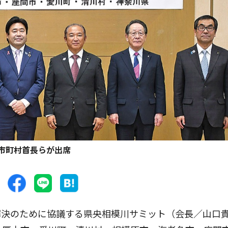
市町村首長らが出席
決のために協議する県央相模川サミット（会長／山口