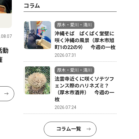
コラム
厚木・愛川・清川
沖縄そば ぱくぱく堂壁に
.08.07
咲く沖縄の風景（厚木市旭
町1の22の9） 今週の一枚
活動
2026.07.31
主催
厚木・愛川・清川
法雲寺近くに咲くソテツフ
ェンス際のハリネズミ？
（厚木市酒井） 今週の一
枚
2026.07.24
コラム一覧