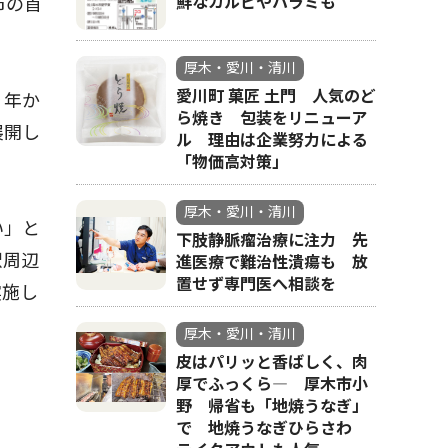
鮮なカルビやハラミも
市の首
厚木・愛川・清川
愛川町 菓匠 土門 人気のど
９年か
ら焼き 包装をリニューア
展開し
ル 理由は企業努力による
「物価高対策」
厚木・愛川・清川
い」と
下肢静脈瘤治療に注力 先
駅周辺
進医療で難治性潰瘍も 放
置せず専門医へ相談を
実施し
厚木・愛川・清川
皮はパリッと香ばしく、肉
厚でふっくら― 厚木市小
野 帰省も「地焼うなぎ」
で 地焼うなぎひらさわ