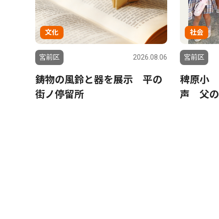
文化
社会
宮前区
2026.08.06
宮前区
鋳物の風鈴と器を展示 平の
稗原小 
街ノ停留所
声 父の