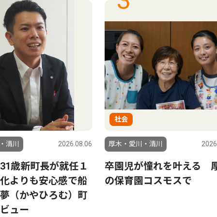
3
社会
・清川
2026.08.06
厚木・愛川・清川
2026
31歳新町長が就任１
卒園児が憧れを叶える 
化よりも安心感で船
の保育園コスモスで
夢（かやひろむ）町
ビュー