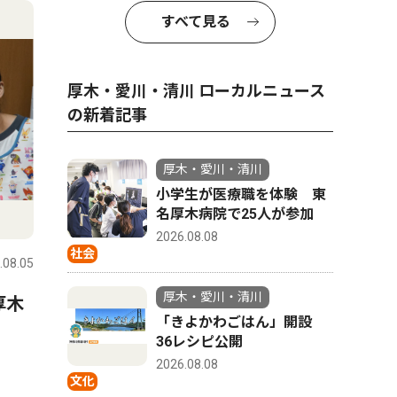
4
5
すべて見る
厚木・愛川・清川 ローカルニュース
の新着記事
厚木・愛川・清川
小学生が医療職を体験 東
名厚木病院で25人が参加
文化
ピックアッ
2026.08.08
社会
.08.05
厚木・愛川・清川
2026.08.05
厚木・愛川
厚木・愛川・清川
厚木
真夏の夜ジャズを満喫 厚木
皮はパリ
「きよかわごはん」開設
公園で8月20・21日
でふっく
36レシピ公開
帰省も「
2026.08.08
焼うなぎ
文化