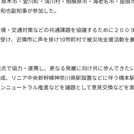
、厚木市・愛川町・清川村・相模原市・海老名市・座間
本和也副知事が参加した。
境・交通対策などの共通課題を協議するために２００
受け、近隣市に声を掛け10市町村で被災地支援活動を
視点で協力・連携し、更なる発展に向け共に歩んできた
作成、リニア中央新幹線神奈川県駅設置などに伴う橋本
ボンニュートラル推進などを議題として意見交換などを