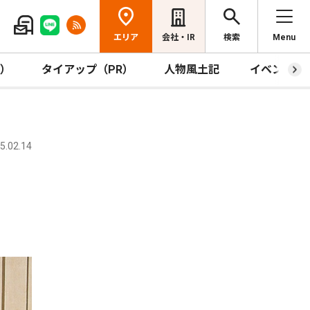
エリア
会社・IR
検索
Menu
R）
タイアップ（PR）
人物風土記
イベント
.02.14