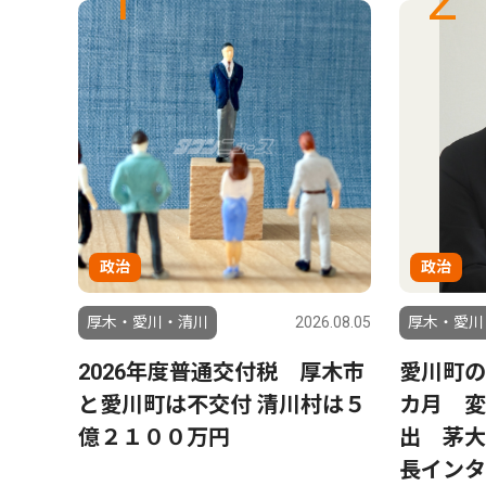
1
2
政治
政治
6.08.01
厚木・愛川・清川
2026.08.05
厚木・愛川
8月
2026年度普通交付税 厚木市
愛川町の
ステー
と愛川町は不交付 清川村は５
カ月 変
億２１００万円
出 茅大
長インタ