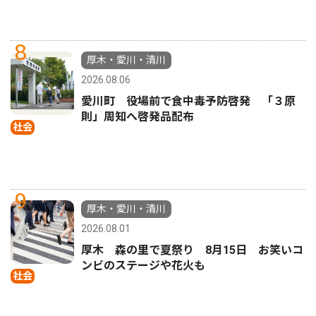
8
厚木・愛川・清川
2026.08.06
愛川町 役場前で食中毒予防啓発 「３原
則」周知へ啓発品配布
社会
9
厚木・愛川・清川
2026.08.01
厚木 森の里で夏祭り 8月15日 お笑いコ
ンビのステージや花火も
社会