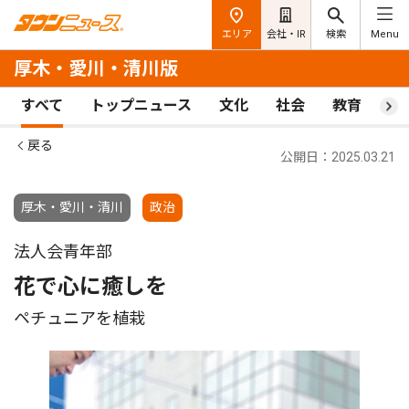
エリア
会社・IR
検索
Menu
厚木・愛川・清川版
すべて
トップニュース
文化
社会
教育
ス
戻る
公開日：2025.03.21
厚木・愛川・清川
政治
法人会青年部
花で心に癒しを
ペチュニアを植栽