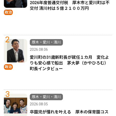
2026年度普通交付税 厚木市と愛川町は不
交付 清川村は５億２１００万円
政治
2
厚木・愛川・清川
2026.08.06
愛川町の31歳新町長が就任１カ月 変化よ
りも安心感で船出 茅大夢（かやひろむ）
政治
町長インタビュー
3
厚木・愛川・清川
2026.08.05
卒園児が憧れを叶える 厚木の保育園コス