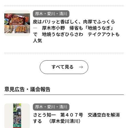
厚木・愛川・清川
皮はパリッと香ばしく、肉厚でふっくら
― 厚木市小野 帰省も「地焼うなぎ」
で 地焼うなぎひらさわ テイクアウトも
人気
すべて見る
意見広告・議会報告
厚木・愛川・清川
さとう知一 第４０７号 交通空白を解消
する （厚木愛川清川）