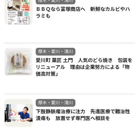
厚木・愛川・清川
ＢＢＱなら富塚商店へ 新鮮なカルビやハ
ラミも
厚木・愛川・清川
愛川町 菓匠 土門 人気のどら焼き 包装を
リニューアル 理由は企業努力による「物
価高対策」
厚木・愛川・清川
下肢静脈瘤治療に注力 先進医療で難治性
潰瘍も 放置せず専門医へ相談を