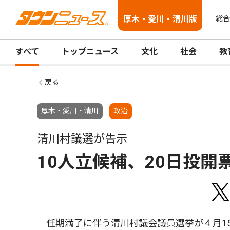
厚木・愛川・清川版
総合
すべて
トップニュース
文化
社会
教
戻る
厚木・愛川・清川
政治
清川村議選が告示
10人立候補、20日投開
任期満了に伴う清川村議会議員選挙が４月1