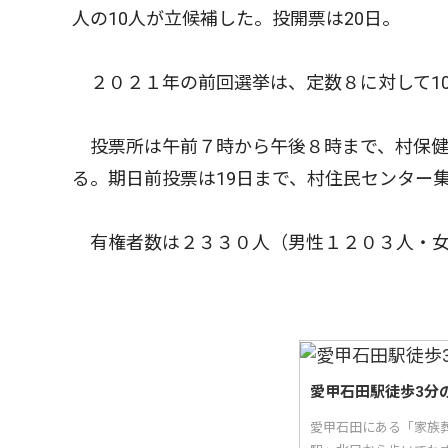
人の10人が立候補した。投開票は20日。
２０２１年の前回選挙は、定数８に対して10
投票所は午前７時から午後８時まで、村保健
る。期日前投票は19日まで、村住民センター
有権者数は２３３０人（男性１２０３人・女
愛甲石田駅徒歩3分
愛甲石田にある「家族