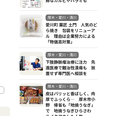
鮮なカルビやハラミも
厚木・愛川・清川
愛川町 菓匠 土門 人気のど
ら焼き 包装をリニューア
ル 理由は企業努力による
「物価高対策」
厚木・愛川・清川
下肢静脈瘤治療に注力 先
進医療で難治性潰瘍も 放
置せず専門医へ相談を
厚木・愛川・清川
皮はパリッと香ばしく、肉
厚でふっくら― 厚木市小
4
5
野 帰省も「地焼うなぎ」
で 地焼うなぎひらさわ