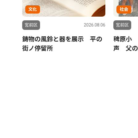
文化
社会
宮前区
2026.08.06
宮前区
鋳物の風鈴と器を展示 平の
稗原小 
街ノ停留所
声 父の