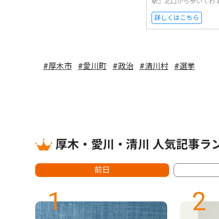
駅」北口から歩いてわ
詳しくはこちら
#厚木市
#愛川町
#政治
#清川村
#選挙
厚木・愛川・清川 人気記事ラ
前日
1
2