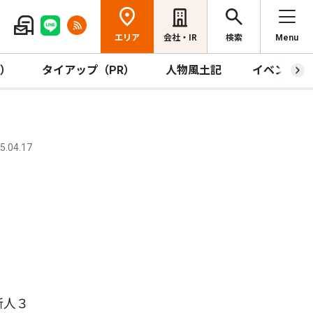
エリア
会社・IR
検索
Menu
R）
タイアップ（PR）
人物風土記
イベント
.04.17
新人３