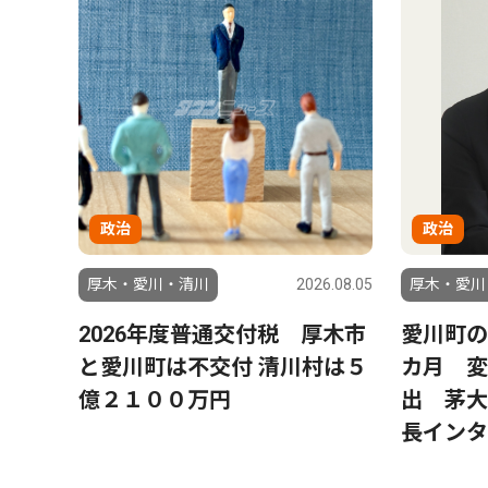
政治
政治
6.08.01
厚木・愛川・清川
2026.08.05
厚木・愛川
8月
2026年度普通交付税 厚木市
愛川町の
ステー
と愛川町は不交付 清川村は５
カ月 変
億２１００万円
出 茅大
長インタ