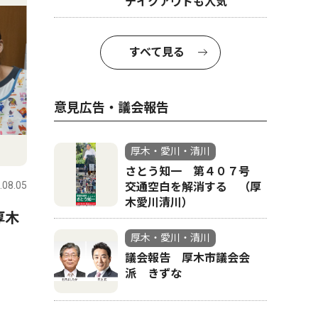
テイクアウトも人気
すべて見る
意見広告・議会報告
文化
ピックアッ
厚木・愛川・清川
さとう知一 第４０７号
.08.05
厚木・愛川・清川
2026.08.05
厚木・愛川
交通空白を解消する （厚
木愛川清川）
厚木
真夏の夜ジャズを満喫 厚木
皮はパリ
公園で8月20・21日
でふっく
厚木・愛川・清川
議会報告 厚木市議会会
帰省も「
派 きずな
焼うなぎ
ウトも人