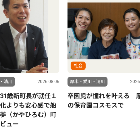
社会
・清川
2026.08.06
厚木・愛川・清川
2026
31歳新町長が就任１
卒園児が憧れを叶える 
化よりも安心感で船
の保育園コスモスで
夢（かやひろむ）町
ビュー