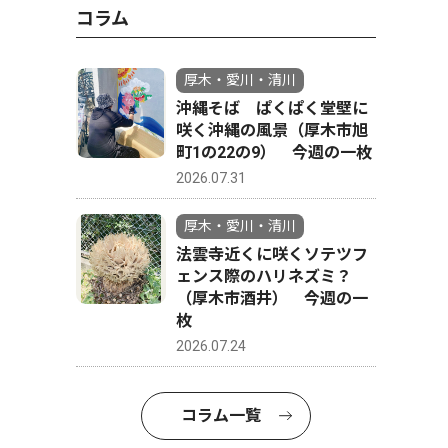
コラム
厚木・愛川・清川
沖縄そば ぱくぱく堂壁に
咲く沖縄の風景（厚木市旭
町1の22の9） 今週の一枚
2026.07.31
厚木・愛川・清川
法雲寺近くに咲くソテツフ
ェンス際のハリネズミ？
（厚木市酒井） 今週の一
枚
2026.07.24
コラム一覧