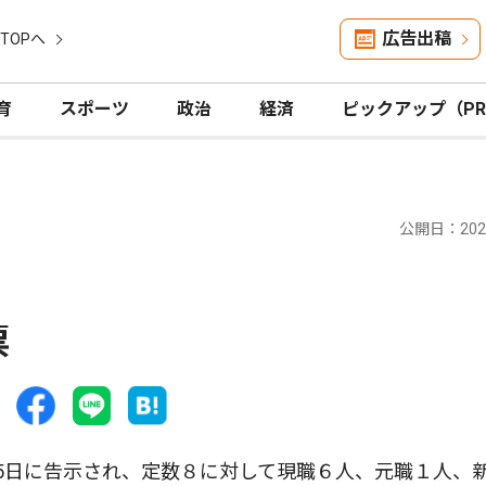
広告出稿
TOPへ
育
スポーツ
政治
経済
ピックアップ（P
公開日：2025
票
5日に告示され、定数８に対して現職６人、元職１人、