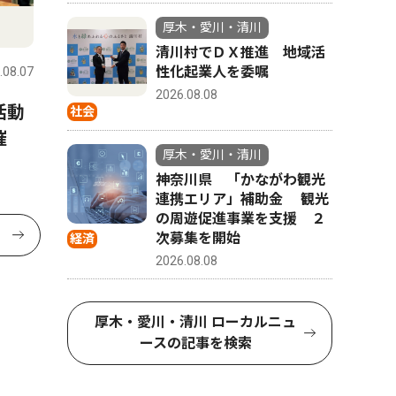
厚木・愛川・清川
清川村でＤＸ推進 地域活
性化起業人を委嘱
.08.07
2026.08.08
活動
社会
主催
厚木・愛川・清川
神奈川県 「かながわ観光
連携エリア」補助金 観光
の周遊促進事業を支援 ２
次募集を開始
経済
2026.08.08
厚木・愛川・清川 ローカルニュ
ースの記事を検索