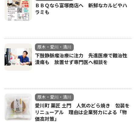
ＢＢＱなら富塚商店へ 新鮮なカルビやハ
ラミも
厚木・愛川・清川
下肢静脈瘤治療に注力 先進医療で難治性
潰瘍も 放置せず専門医へ相談を
厚木・愛川・清川
愛川町 菓匠 土門 人気のどら焼き 包装を
リニューアル 理由は企業努力による「物
価高対策」