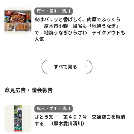
厚木・愛川・清川
皮はパリッと香ばしく、肉厚でふっくら
― 厚木市小野 帰省も「地焼うなぎ」
で 地焼うなぎひらさわ テイクアウトも
人気
すべて見る
意見広告・議会報告
厚木・愛川・清川
さとう知一 第４０７号 交通空白を解消
する （厚木愛川清川）