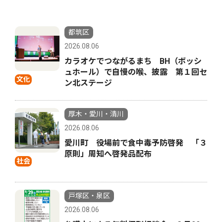
都筑区
2026.08.06
カラオケでつながるまち BH（ボッシ
ュホール）で自慢の喉、披露 第１回セ
文化
ン北ステージ
厚木・愛川・清川
2026.08.06
愛川町 役場前で食中毒予防啓発 「３
原則」周知へ啓発品配布
社会
戸塚区・泉区
2026.08.06