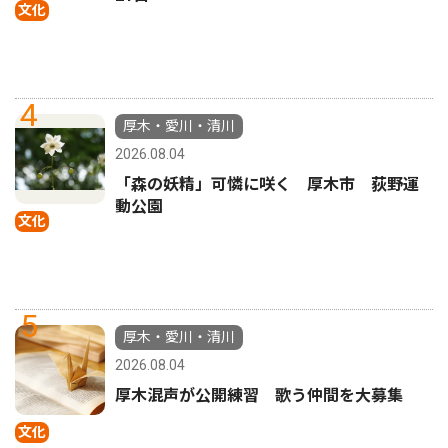
文化
4
厚木・愛川・清川
2026.08.04
「森の妖精」可憐に咲く 厚木市 荻野運
動公園
文化
5
厚木・愛川・清川
2026.08.04
厚木混声が公開練習 歌う仲間を大募集
文化