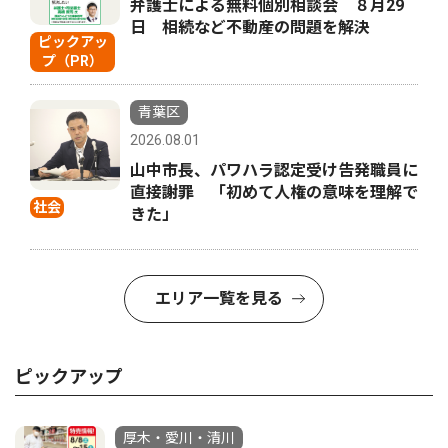
弁護士による無料個別相談会 ８月29
日 相続など不動産の問題を解決
ピックアッ
プ（PR）
青葉区
2026.08.01
山中市長、パワハラ認定受け告発職員に
直接謝罪 「初めて人権の意味を理解で
社会
きた」
エリア一覧を見る
ピックアップ
厚木・愛川・清川