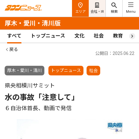
エリア
会社・IR
検索
Menu
厚木・愛川・清川版
すべて
トップニュース
文化
社会
教育
ス
戻る
公開日：2025.06.22
厚木・愛川・清川
トップニュース
社会
県央相模川サミット
水の事故「注意して｣
６自治体首長、動画で発信