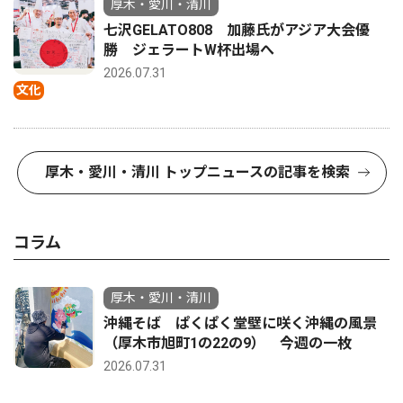
厚木・愛川・清川
七沢GELATO808 加藤氏がアジア大会優
勝 ジェラートW杯出場へ
2026.07.31
文化
厚木・愛川・清川 トップニュースの記事を検索
コラム
厚木・愛川・清川
沖縄そば ぱくぱく堂壁に咲く沖縄の風景
（厚木市旭町1の22の9） 今週の一枚
2026.07.31