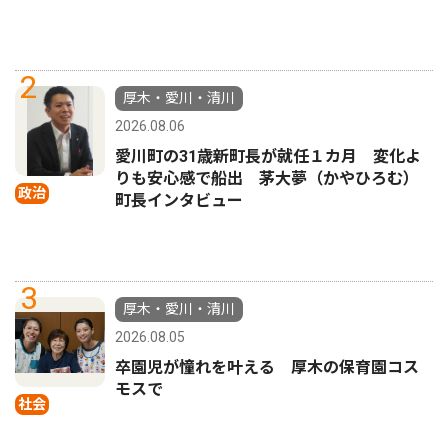
2
厚木・愛川・清川
2026.08.06
愛川町の31歳新町長が就任１カ月 変化よ
りも安心感で船出 茅大夢（かやひろむ）
政治
町長インタビュー
3
厚木・愛川・清川
2026.08.05
卒園児が憧れを叶える 厚木の保育園コス
モスで
社会