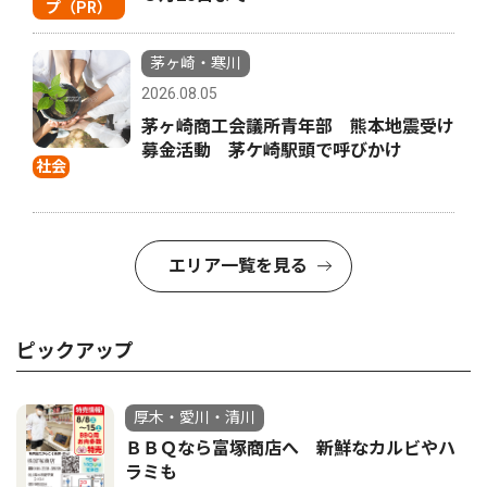
プ（PR）
茅ヶ崎・寒川
2026.08.05
茅ヶ崎商工会議所青年部 熊本地震受け
募金活動 茅ケ崎駅頭で呼びかけ
社会
エリア一覧を見る
ピックアップ
厚木・愛川・清川
ＢＢＱなら富塚商店へ 新鮮なカルビやハ
ラミも