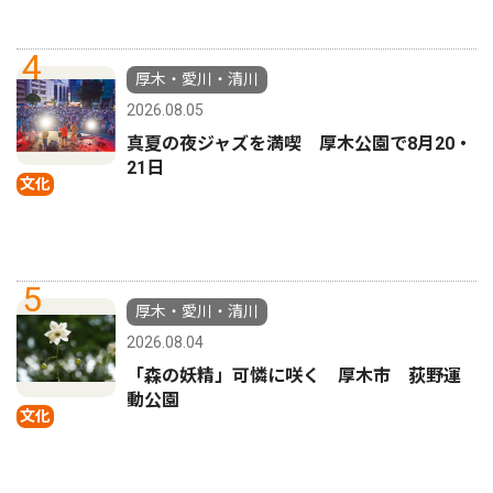
4
厚木・愛川・清川
2026.08.05
真夏の夜ジャズを満喫 厚木公園で8月20・
21日
文化
5
厚木・愛川・清川
2026.08.04
「森の妖精」可憐に咲く 厚木市 荻野運
動公園
文化