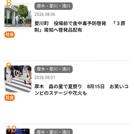
8
厚木・愛川・清川
2026.08.06
愛川町 役場前で食中毒予防啓発 「３原
則」周知へ啓発品配布
社会
9
厚木・愛川・清川
2026.08.01
厚木 森の里で夏祭り 8月15日 お笑いコ
ンビのステージや花火も
社会
10
厚木・愛川・清川