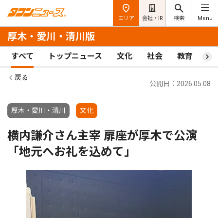
エリア
会社・IR
検索
Menu
厚木・愛川・清川版
すべて
トップニュース
文化
社会
教育
ス
戻る
公開日：2026.05.08
厚木・愛川・清川
文化
横内謙介さん主宰 扉座が厚木で公演
「地元へお礼を込めて」