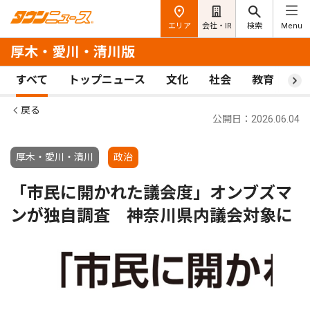
エリア
会社・IR
検索
Menu
厚木・愛川・清川版
すべて
トップニュース
文化
社会
教育
ス
戻る
公開日：2026.06.04
厚木・愛川・清川
政治
「市民に開かれた議会度」オンブズマ
ンが独自調査 神奈川県内議会対象に