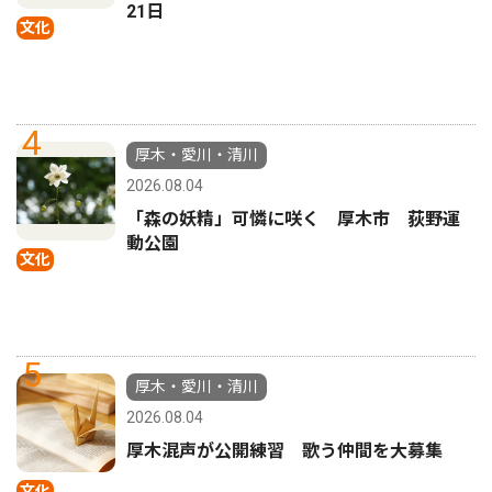
21日
文化
4
厚木・愛川・清川
2026.08.04
「森の妖精」可憐に咲く 厚木市 荻野運
動公園
文化
5
厚木・愛川・清川
2026.08.04
厚木混声が公開練習 歌う仲間を大募集
文化