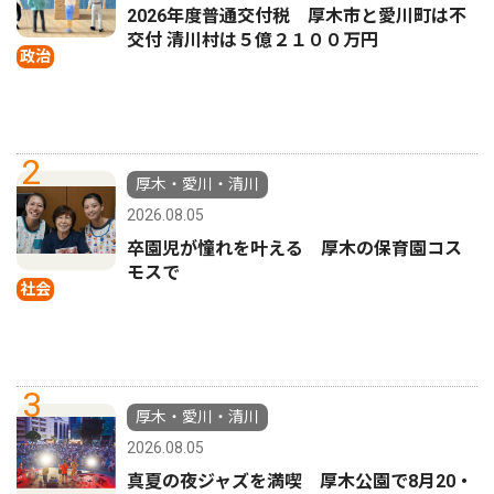
2026年度普通交付税 厚木市と愛川町は不
交付 清川村は５億２１００万円
政治
2
厚木・愛川・清川
2026.08.05
卒園児が憧れを叶える 厚木の保育園コス
モスで
社会
3
厚木・愛川・清川
2026.08.05
真夏の夜ジャズを満喫 厚木公園で8月20・