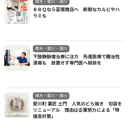
厚木・愛川・清川
ＢＢＱなら富塚商店へ 新鮮なカルビやハ
ラミも
厚木・愛川・清川
下肢静脈瘤治療に注力 先進医療で難治性
潰瘍も 放置せず専門医へ相談を
厚木・愛川・清川
愛川町 菓匠 土門 人気のどら焼き 包装を
リニューアル 理由は企業努力による「物
価高対策」