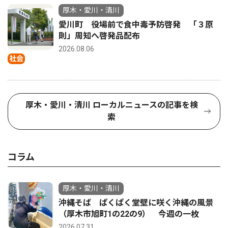
厚木・愛川・清川
愛川町 役場前で食中毒予防啓発 「３原
則」周知へ啓発品配布
2026.08.06
社会
厚木・愛川・清川 ローカルニュースの記事を検
索
コラム
厚木・愛川・清川
沖縄そば ぱくぱく堂壁に咲く沖縄の風景
（厚木市旭町1の22の9） 今週の一枚
2026.07.31