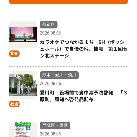
都筑区
2026.08.06
カラオケでつながるまち BH（ボッシ
ュホール）で自慢の喉、披露 第１回セ
文化
ン北ステージ
厚木・愛川・清川
2026.08.06
愛川町 役場前で食中毒予防啓発 「３
原則」周知へ啓発品配布
社会
戸塚区・泉区
2026.08.06