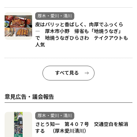
厚木・愛川・清川
皮はパリッと香ばしく、肉厚でふっくら
― 厚木市小野 帰省も「地焼うなぎ」
で 地焼うなぎひらさわ テイクアウトも
人気
すべて見る
意見広告・議会報告
厚木・愛川・清川
さとう知一 第４０７号 交通空白を解消
する （厚木愛川清川）