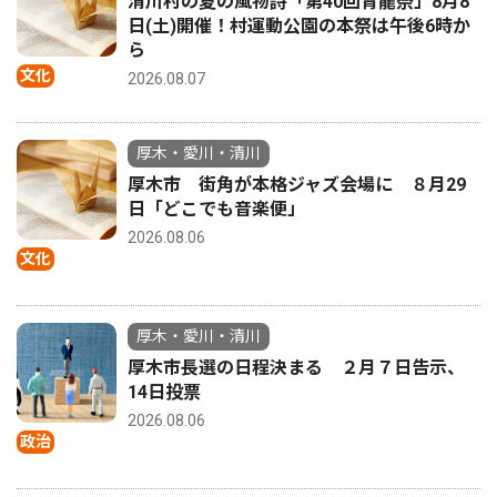
清川村の夏の風物詩「第40回青龍祭」8月8
日(土)開催！村運動公園の本祭は午後6時か
ら
文化
2026.08.07
厚木・愛川・清川
厚木市 街角が本格ジャズ会場に ８月29
日「どこでも音楽便」
2026.08.06
文化
厚木・愛川・清川
厚木市長選の日程決まる ２月７日告示、
14日投票
2026.08.06
政治