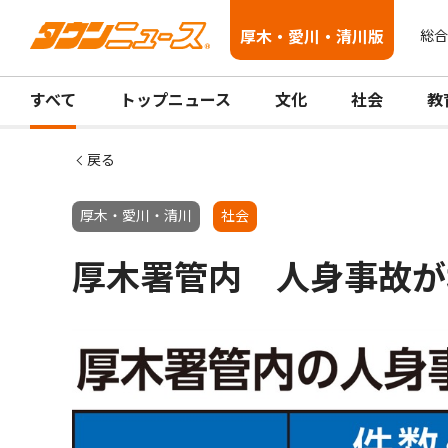
厚木・愛川・清川版
総合
すべて
トップニュース
文化
社会
教
戻る
厚木・愛川・清川
社会
厚木署管内 人身事故が