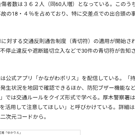
負傷者数は３６２人（同60人増）となっている。このう
事故の18・４％を占めており、特に交差点での出合頭の
車に対する交通反則通告制度（青切符）の適用が開始さ
不停止違反や遮断踏切立入などで30件の青切符が告知
は公式アプリ「かながわポリス」を配信している。「
罪発生状況を地図で確認できるほか、防犯ブザー機能な
ル」では交通ルールをクイズ形式で学べる。厚木警察署
を活用して注意してほしい」と呼びかけている。詳細は
記二次元コードから。