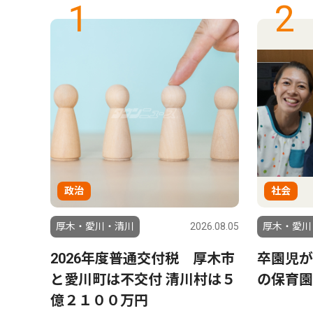
1
2
政治
社会
6.07.29
厚木・愛川・清川
2026.08.05
厚木・愛川
８月
2026年度普通交付税 厚木市
卒園児が
と愛川町は不交付 清川村は５
の保育園
億２１００万円