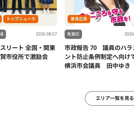
トップニュース
意見広告
浦
2026.08.07
青葉区
2026
スリート 全国・関東
市政報告 70 議員のハラ
賀市役所で激励会
ント防止条例制定へ向
横浜市会議員 田中ゆき
エリア一覧を見る