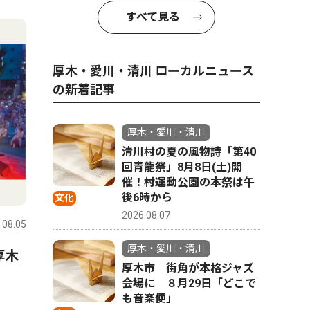
4
5
すべて見る
厚木・愛川・清川 ローカルニュース
の新着記事
厚木・愛川・清川
清川村の夏の風物詩「第40
回青龍祭」8月8日(土)開
催！村運動公園の本祭は午
政治
文化
後6時から
文化
2026.08.07
.08.05
厚木・愛川・清川
2026.08.06
厚木・愛川
厚木・愛川・清川
厚木
愛川町の31歳新町長が就任１
「森の妖
厚木市 街角が本格ジャズ
カ月 変化よりも安心感で船
木市 荻
会場に ８月29日「どこで
出 茅大夢（かやひろむ）町
も音楽便」