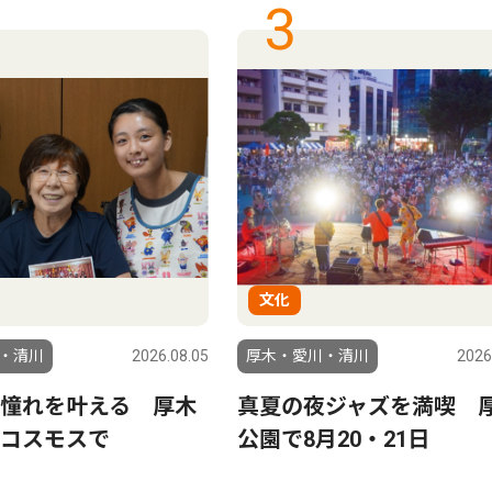
3
文化
・清川
2026.08.05
厚木・愛川・清川
2026
憧れを叶える 厚木
真夏の夜ジャズを満喫 
コスモスで
公園で8月20・21日