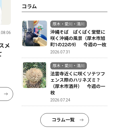
コラム
厚木・愛川・清川
沖縄そば ぱくぱく堂壁に
.08.06
咲く沖縄の風景（厚木市旭
町1の22の9） 今週の一枚
スメ
2026.07.31
けて
厚木・愛川・清川
法雲寺近くに咲くソテツフ
ェンス際のハリネズミ？
（厚木市酒井） 今週の一
枚
2026.07.24
コラム一覧