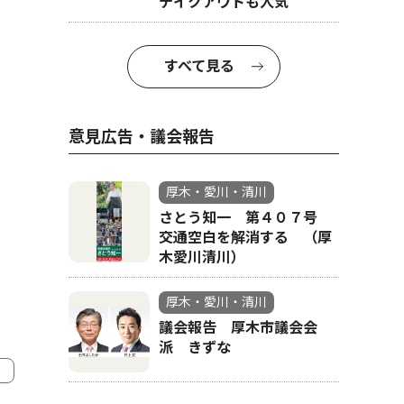
テイクアウトも人気
すべて見る
意見広告・議会報告
厚木・愛川・清川
さとう知一 第４０７号
交通空白を解消する （厚
木愛川清川）
厚木・愛川・清川
議会報告 厚木市議会会
派 きずな