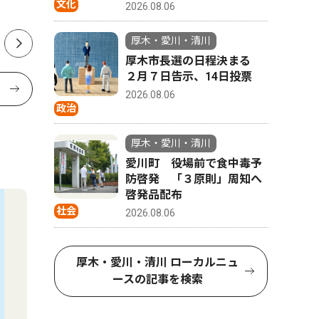
文化
長インタビュー
2026.08.06
厚木・愛川・清川
厚木市長選の日程決まる
２月７日告示、14日投票
2026.08.06
政治
厚木・愛川・清川
愛川町 役場前で食中毒予
防啓発 「３原則」周知へ
啓発品配布
社会
2026.08.06
厚木・愛川・清川 ローカルニュ
ースの記事を検索