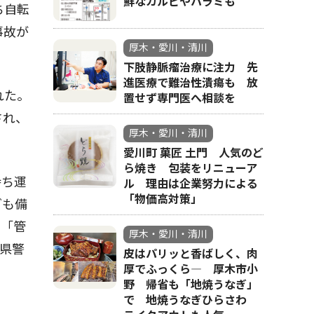
鮮なカルビやハラミも
ち自転
事故が
厚木・愛川・清川
下肢静脈瘤治療に注力 先
進医療で難治性潰瘍も 放
れた。
置せず専門医へ相談を
され、
厚木・愛川・清川
愛川町 菓匠 土門 人気のど
ら焼き 包装をリニューア
持ち運
ル 理由は企業努力による
「物価高対策」
ども備
は「管
厚木・愛川・清川
県警
皮はパリッと香ばしく、肉
厚でふっくら― 厚木市小
野 帰省も「地焼うなぎ」
で 地焼うなぎひらさわ