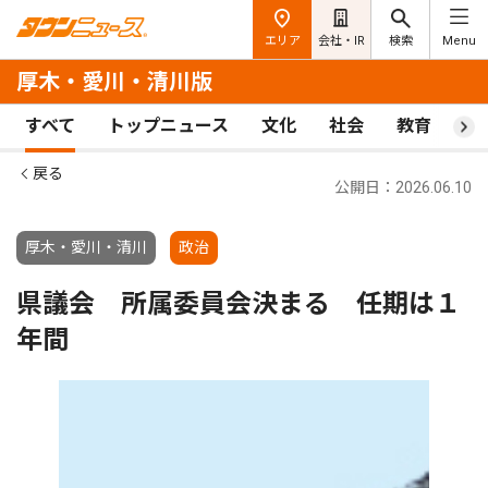
エリア
会社・IR
検索
Menu
厚木・愛川・清川版
すべて
トップニュース
文化
社会
教育
ス
戻る
公開日：2026.06.10
厚木・愛川・清川
政治
県議会 所属委員会決まる 任期は１
年間