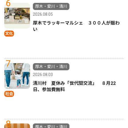
6
厚木・愛川・清川
2026.08.05
厚木でラッキーマルシェ ３００人が賑わ
い
文化
7
厚木・愛川・清川
2026.08.03
清川村 夏休み「世代間交流」 ８月22
日、参加費無料
社会
8
厚木・愛川・清川