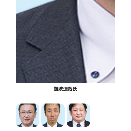
難波達哉氏