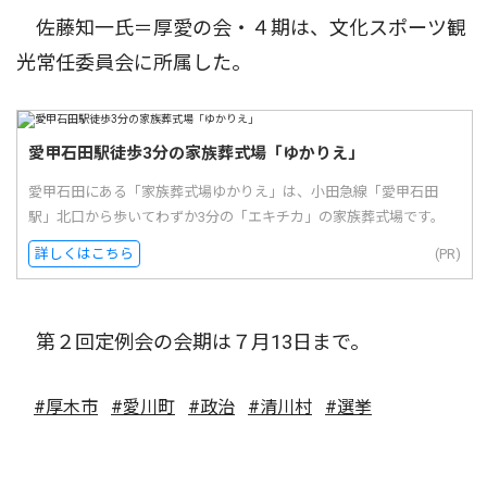
佐藤知一氏＝厚愛の会・４期は、文化スポーツ観
光常任委員会に所属した。
愛甲石田駅徒歩3分の家族葬式場「ゆかりえ」
愛甲石田にある「家族葬式場ゆかりえ」は、小田急線「愛甲石田
駅」北口から歩いてわずか3分の「エキチカ」の家族葬式場です。
詳しくはこちら
(PR)
第２回定例会の会期は７月13日まで。
#厚木市
#愛川町
#政治
#清川村
#選挙