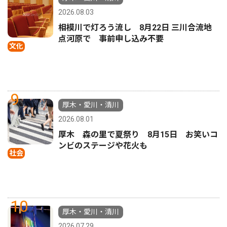
2026.08.03
相模川で灯ろう流し 8月22日 三川合流地
点河原で 事前申し込み不要
文化
9
厚木・愛川・清川
2026.08.01
厚木 森の里で夏祭り 8月15日 お笑いコ
ンビのステージや花火も
社会
10
厚木・愛川・清川
2026.07.29