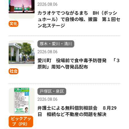
2026.08.06
カラオケでつながるまち BH（ボッシ
ュホール）で自慢の喉、披露 第１回セ
文化
ン北ステージ
厚木・愛川・清川
2026.08.06
愛川町 役場前で食中毒予防啓発 「３
原則」周知へ啓発品配布
社会
戸塚区・泉区
2026.08.06
弁護士による無料個別相談会 ８月29
日 相続など不動産の問題を解決
ピックアッ
プ（PR）