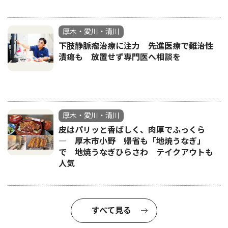
厚木・愛川・清川
下肢静脈瘤治療に注力 先進医療で難治性
潰瘍も 放置せず専門医へ相談を
厚木・愛川・清川
皮はパリッと香ばしく、肉厚でふっくら
― 厚木市小野 帰省も「地焼うなぎ」
で 地焼うなぎひらさわ テイクアウトも
人気
すべて見る