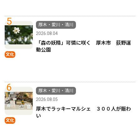
5
厚木・愛川・清川
2026.08.04
「森の妖精」可憐に咲く 厚木市 荻野運
動公園
文化
6
厚木・愛川・清川
2026.08.05
厚木でラッキーマルシェ ３００人が賑わ
い
文化