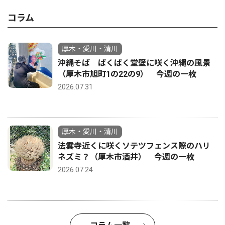
コラム
厚木・愛川・清川
沖縄そば ぱくぱく堂壁に咲く沖縄の風景
（厚木市旭町1の22の9） 今週の一枚
2026.07.31
厚木・愛川・清川
法雲寺近くに咲くソテツフェンス際のハリ
ネズミ？（厚木市酒井） 今週の一枚
2026.07.24