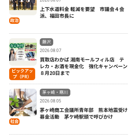
上下水道料金 軽減を要望 市議会４会
派、福田市長に
政治
藤沢
2026.08.07
買取店わかば 湘南モールフィル店 テ
レカ・お酒を現金化 強化キャンペーン
ピックアッ
８月20日まで
プ（PR）
茅ヶ崎・寒川
2026.08.05
茅ヶ崎商工会議所青年部 熊本地震受け
募金活動 茅ケ崎駅頭で呼びかけ
社会