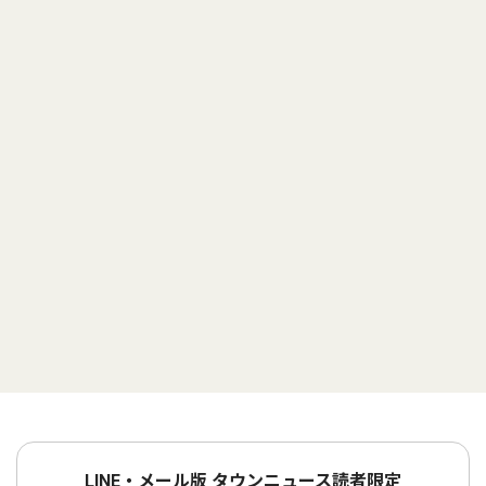
LINE・メール版 タウンニュース読者限定