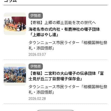
コラム
伊勢原
【寄稿】上郷の郷土芸能を次の世代へ
海老名市の式内社・有鹿神社の囃子団体
「上郷はやし連」
タウンニュース市民ライター「相模国神社祭
礼・添田悟郎」
2026.03.07
伊勢原
【寄稿】二宮町の大山囃子の伝承団体「富
士見が丘二丁目祭囃子保存会」
タウンニュース市民ライター「相模国神社祭
礼・添田悟郎」
2026.02.28