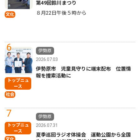
第49回鈴川まつり
８月22日午後５時から
文化
6
伊勢原
2026.07.03
伊勢原市 児童見守りに端末配布 位置情
報を捜索活動に
トップニュ
ース
社会
7
伊勢原
トップニュ
2026.07.31
ース
夏季巡回ラジオ体操会 運動公園から全国
文化