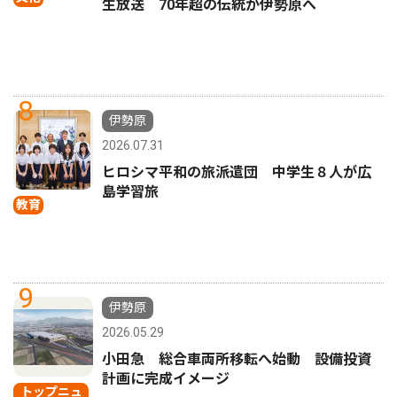
生放送 70年超の伝統が伊勢原へ
8
伊勢原
2026.07.31
ヒロシマ平和の旅派遣団 中学生８人が広
島学習旅
教育
9
伊勢原
2026.05.29
小田急 総合車両所移転へ始動 設備投資
計画に完成イメージ
トップニュ