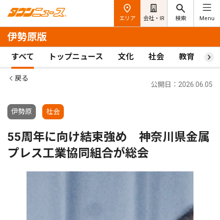
エリア
会社・IR
検索
Menu
伊勢原版
すべて
トップニュース
文化
社会
教育
ス
戻る
公開日：2026.06.05
伊勢原
社会
55周年に向け結束強め 神奈川県金属
プレス工業協同組合が総会