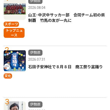
伊勢原
2026.08.04
山王･中沢中サッカー部 合同チーム初の県
制覇 竹馬の友が一丸に
スポーツ
トップニュ
ース
2
伊勢原
2026.07.31
石田子安神社で８月８日 商工祭り盆踊り
文化
3
伊勢原