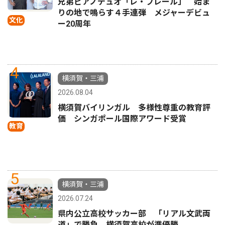
兄弟ピアノデュオ「レ・フレール」 始ま
りの地で鳴らす４手連弾 メジャーデビュ
文化
ー20周年
4
横須賀・三浦
2026.08.04
横須賀バイリンガル 多様性尊重の教育評
価 シンガポール国際アワード受賞
教育
5
横須賀・三浦
2026.07.24
県内公立高校サッカー部 「リアル文武両
道」で勝負 横須賀高校が準優勝