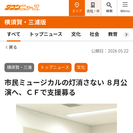
エリア
会社・IR
検索
Menu
横須賀・三浦版
すべて
トップニュース
文化
社会
教育
ス
戻る
公開日：2026.05.22
横須賀・三浦
トップニュース
文化
市民ミュージカルの灯消さない ８月公
演へ、ＣＦで支援募る