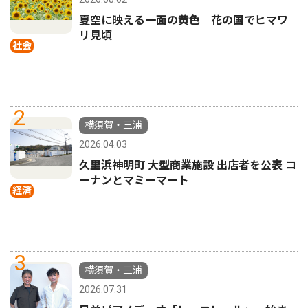
夏空に映える一面の黄色 花の国でヒマワ
リ見頃
社会
2
横須賀・三浦
2026.04.03
久里浜神明町 大型商業施設 出店者を公表 コ
ーナンとマミーマート
経済
3
横須賀・三浦
2026.07.31