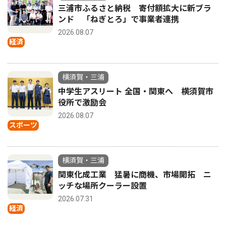
三浦市ふるさと納税 寄付額拡大に新ブラ
ンド 「ねぎとろ」で事業者連携
2026.08.07
経済
横須賀・三浦
中学生アスリート 全国・関東へ 横須賀市
役所で激励会
2026.08.07
スポーツ
横須賀・三浦
関東化成工業 猛暑に商機、市場開拓 ニ
ッチな場所クーラー設置
2026.07.31
経済