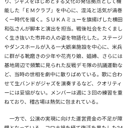
り、ジャズをはじめとする文化の発信拠点として機
能した「ＥＭクラブ」を中心に、混沌と活気が渦巻
く一時代を描く。ＳＵＫＡミューを旗揚げした横田
和弘さんが脚本と演出を担当。戦後社会をたくまし
く生き抜いた市井の人の姿を物語化した。ステージ
やダンスホールが入る一大娯楽施設を中心に、米兵
に群がる靴磨きの少年や花売り娘、娼婦、さらには
基地周辺で頻繁に見られた反戦デモ隊の抗議運動な
ど、当時の世相を劇中に散りばめている。歌に合わ
せて生バンドがジャズを演奏するなど、クオリティ
ーには妥協がない。メンバーは週に３回の練習を重
ねており、稽古場は熱気に包まれている。
一方で、公演の実現に向けた運営資金の不足が障
壁となっている。コロナ禍を経て復活を果たした24