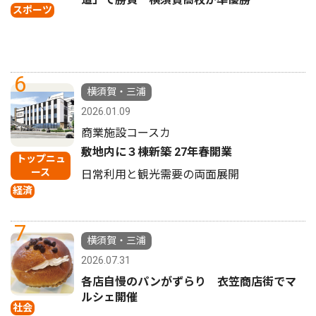
スポーツ
6
横須賀・三浦
2026.01.09
商業施設コースカ
敷地内に３棟新築 27年春開業
トップニュ
ース
日常利用と観光需要の両面展開
経済
7
横須賀・三浦
2026.07.31
各店自慢のパンがずらり 衣笠商店街でマ
ルシェ開催
社会