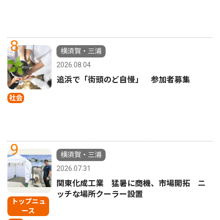
8
横須賀・三浦
2026.08.04
追浜で「街頭のど自慢」 参加者募集
社会
9
横須賀・三浦
2026.07.31
関東化成工業 猛暑に商機、市場開拓 ニ
ッチな場所クーラー設置
トップニュ
ース