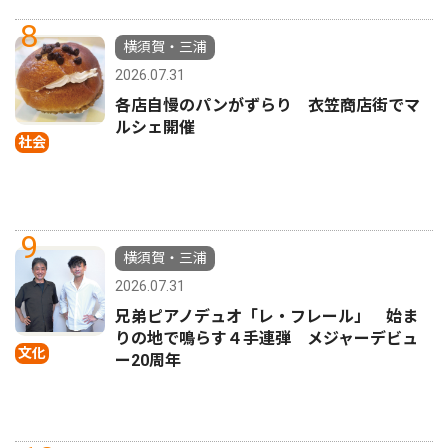
8
横須賀・三浦
2026.07.31
各店自慢のパンがずらり 衣笠商店街でマ
ルシェ開催
社会
9
横須賀・三浦
2026.07.31
兄弟ピアノデュオ「レ・フレール」 始ま
りの地で鳴らす４手連弾 メジャーデビュ
文化
ー20周年