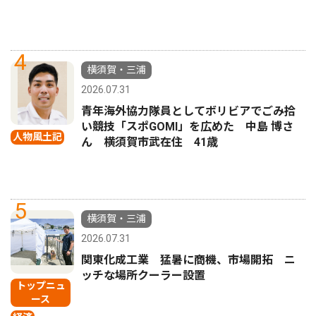
4
横須賀・三浦
2026.07.31
青年海外協力隊員としてボリビアでごみ拾
い競技「スポGOMI」を広めた 中島 博さ
人物風土記
ん 横須賀市武在住 41歳
5
横須賀・三浦
2026.07.31
関東化成工業 猛暑に商機、市場開拓 ニ
ッチな場所クーラー設置
トップニュ
ース