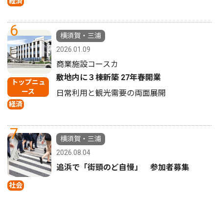
経済
6
横須賀・三浦
2026.01.09
商業施設コースカ
敷地内に３棟新築 27年春開業
トップニュ
ース
日常利用と観光需要の両面展開
経済
7
横須賀・三浦
2026.08.04
追浜で「街頭のど自慢」 参加者募集
社会