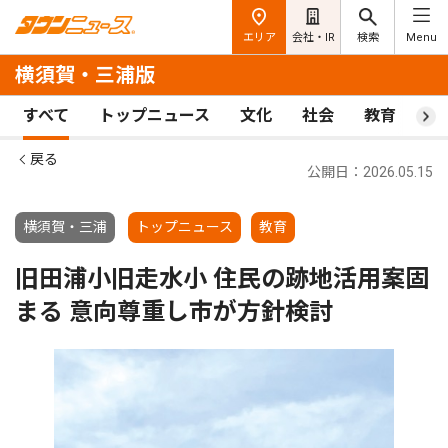
エリア
会社・IR
検索
Menu
横須賀・三浦版
すべて
トップニュース
文化
社会
教育
ス
戻る
公開日：2026.05.15
横須賀・三浦
トップニュース
教育
旧田浦小旧走水小 住民の跡地活用案固
まる 意向尊重し市が方針検討