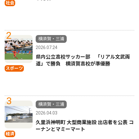
社会
2
横須賀・三浦
2026.07.24
県内公立高校サッカー部 「リアル文武両
道」で勝負 横須賀高校が準優勝
スポーツ
3
横須賀・三浦
2026.04.03
久里浜神明町 大型商業施設 出店者を公表 コ
ーナンとマミーマート
経済