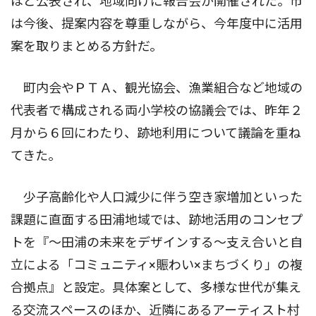
ほど公表され、地域向けに報告会が開催された。市
は今後、提案内容を尊重しながら、今年度中に活用
案を取りまとめる方針だ。
町内会やＰＴＡ、観光協会、漁業組合など地域の
代表者で構成される両小学校の協議会では、昨年２
月から６回にわたり、跡地利用について議論を重ね
てきた。
少子高齢化や人口減少に伴う空き家増加といった
課題に直面する田浦地域では、跡地活用のコンセプ
トを『〜田浦の未来をデザインする〜支え合いと自
立による「コミュニティ×賑わい×まちづくり」の複
合拠点』と設定。具体案として、多様な世代が集え
る交流スペースのほか、近隣にあるアーティスト村