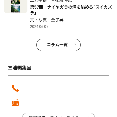
三浦半島 草花歳時記
第57回 ナイヤガラの滝を眺める｢スイカズ
ラ｣
文・写真 金子昇
2024.06.07
コラム一覧
三浦編集室