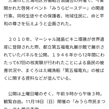
三浦市と三浦地区労働組合協議会の共催で、今夏
開かれた啓発イベント「みうらピースデー」の関連
行事。同校生徒やその保護者、地域住民に、命と平
和の尊さを伝えようと企画された。
２０１０年、マーシャル諸島ビキニ環礁が世界遺
産に登録された際、都立第五福竜丸展示館で展示さ
れていたパネルを公開。１９４６年から12年間にわ
たって67回の核実験が行われたことによる島民の被
害状況や、まぐろはえ縄漁船「第五福竜丸」の被ば
くに関する資料などが並んでいる。
公開は土曜日曜のぞく、午前９時から午後３時。
観覧自由。11月18日（日）開催の「みうら市民まつ