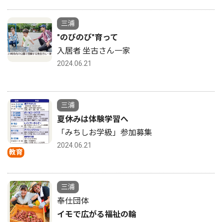
三浦
"のびのび"育って
入居者 坐古さん一家
2024.06.21
三浦
夏休みは体験学習へ
「みちしお学級」参加募集
2024.06.21
教育
三浦
奉仕団体
イモで広がる福祉の輪