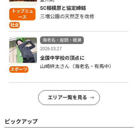
SC相模原と協定締結
トップニュ
三増公園の天然芝を改修
ース
社会
海老名・座間・綾瀬
2026.03.27
全国中学校の頂点に
山崎絆太さん（海老名・有馬中）
スポーツ
エリア一覧を見る
ピックアップ