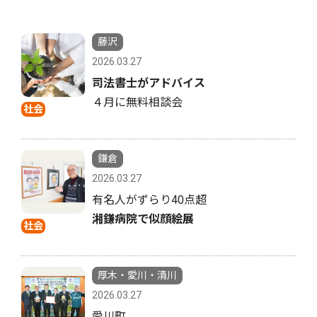
藤沢
2026.03.27
司法書士がアドバイス
４月に無料相談会
社会
鎌倉
2026.03.27
有名人がずらり40点超
湘鎌病院で似顔絵展
社会
厚木・愛川・清川
2026.03.27
愛川町