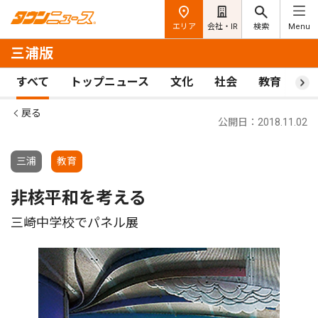
エリア
会社・IR
検索
Menu
三浦版
すべて
トップニュース
文化
社会
教育
ス
戻る
公開日：2018.11.02
三浦
教育
非核平和を考える
三崎中学校でパネル展