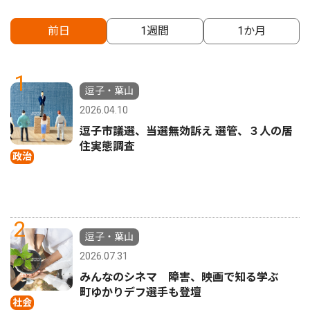
前日
1週間
1か月
1
逗子・葉山
2026.04.10
逗子市議選、当選無効訴え 選管、３人の居
住実態調査
政治
2
逗子・葉山
2026.07.31
みんなのシネマ 障害、映画で知る学ぶ
町ゆかりデフ選手も登壇
社会