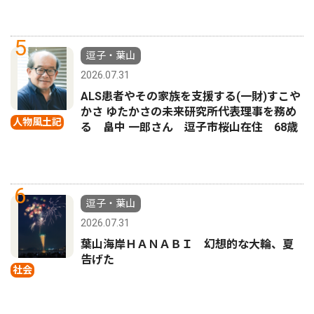
5
逗子・葉山
2026.07.31
ALS患者やその家族を支援する(一財)すこや
かさ ゆたかさの未来研究所代表理事を務め
人物風土記
る 畠中 一郎さん 逗子市桜山在住 68歳
6
逗子・葉山
2026.07.31
葉山海岸ＨＡＮＡＢＩ 幻想的な大輪、夏
告げた
社会