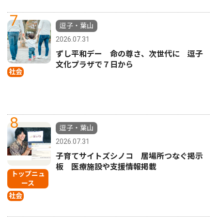
7
逗子・葉山
2026.07.31
ずし平和デー 命の尊さ、次世代に 逗子
文化プラザで７日から
社会
8
逗子・葉山
2026.07.31
子育てサイトズシノコ 居場所つなぐ掲示
板 医療施設や支援情報掲載
トップニュ
ース
社会