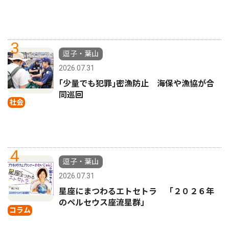
3
逗子・葉山
2026.07.31
｢少量でも犯罪｣密漁防止 海保や漁協が合
同巡回
社会
4
逗子・葉山
2026.07.31
星座にまつわるエトセトラ 「２０２６年
のペルセウス座流星群」
コラム