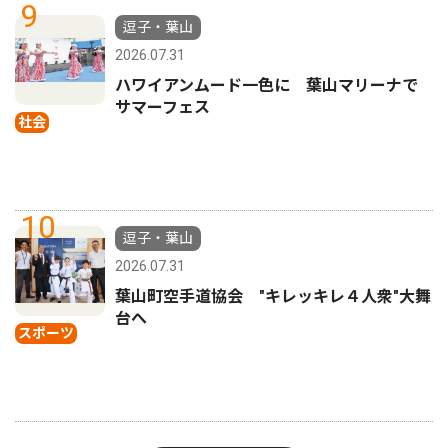
9
逗子・葉山
2026.07.31
ハワイアンムード一色に 葉山マリーナで
サマーフェス
社会
10
逗子・葉山
2026.07.31
葉山町空手道協会 "キレッキレ４人衆"大舞
台へ
スポーツ