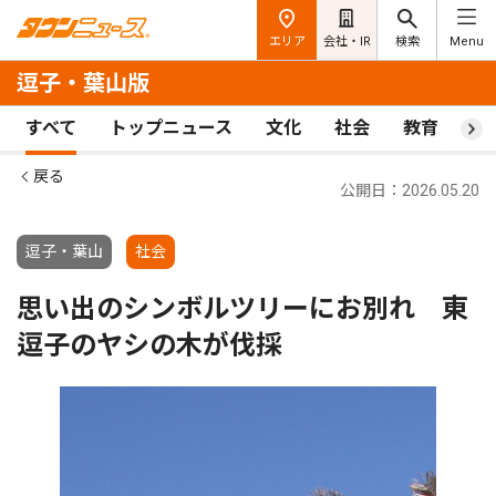
エリア
会社・IR
検索
Menu
逗子・葉山版
すべて
トップニュース
文化
社会
教育
ス
戻る
公開日：2026.05.20
逗子・葉山
社会
思い出のシンボルツリーにお別れ 東
逗子のヤシの木が伐採