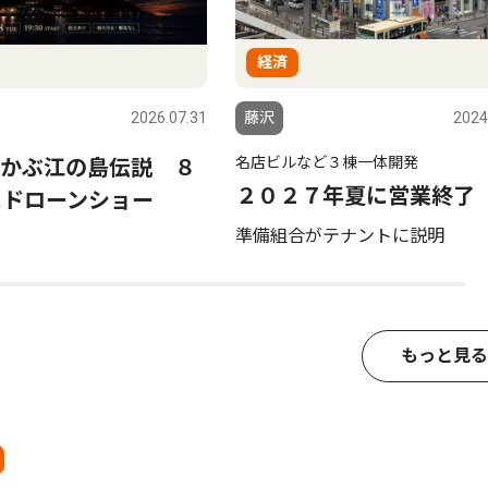
経済
2026.07.31
藤沢
2024
名店ビルなど３棟一体開発
かぶ江の島伝説 ８
２０２７年夏に営業終了
にドローンショー
準備組合がテナントに説明
もっと見る