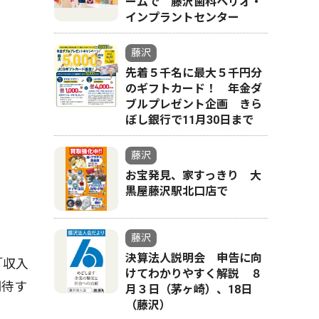
ームで 藤沢歯科ペリオ・
インプラントセンター
藤沢
先着５千名に最大５千円分
のギフトカード！ 年金ダ
ブルプレゼント企画 きら
ぼし銀行で11月30日まで
藤沢
お宝発見、家すっきり 大
黒屋藤沢駅北口店で
藤沢
決算法人説明会 申告に向
「収入
けてわかりやすく解説 ８
期待す
月３日（茅ヶ崎）、18日
（藤沢）