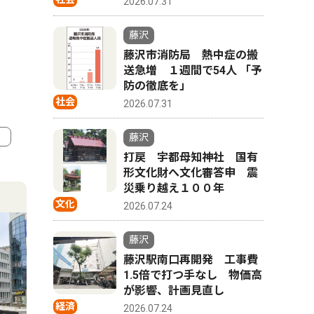
2026.07.31
藤沢
藤沢市消防局 熱中症の搬
送急増 １週間で54人 「予
防の徹底を」
社会
2026.07.31
藤沢
打戻 宇都母知神社 国有
4
5
形文化財へ文化審答申 震
災乗り越え１００年
文化
2026.07.24
藤沢
藤沢駅南口再開発 工事費
1.5倍で打つ手なし 物価高
が影響、計画見直し
経済
2026.07.24