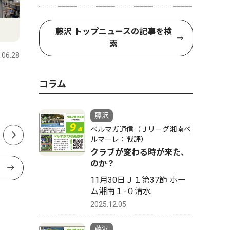
文化
トップニ
藤沢 トップニュースの記事を検
索
.06.28
藤沢
2026.07.29
藤沢
発酵食品と盆踊り ８月５日
藤沢駅南
コラム
江の島で祭り
倍で打つ
響、計画
藤沢
ベルマガ通信（Ｊリーグ湘南ベ
ルマーレ：戦評）
クラブが変わる時が来た、
のか？
11月30日Ｊ１第37節 ホー
ム湘南１-０清水
2025.12.05
藤沢