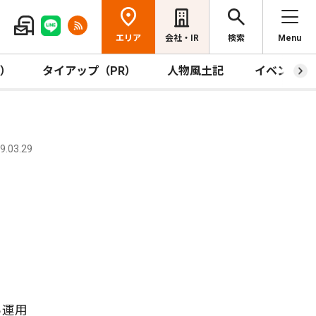
エリア
会社・IR
検索
Menu
R）
タイアップ（PR）
人物風土記
イベント
.03.29
ら運用