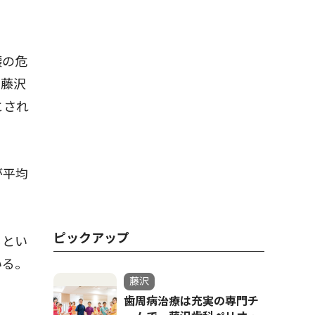
壊の危
と藤沢
とされ
が平均
ピックアップ
るとい
いる。
藤沢
歯周病治療は充実の専門チ