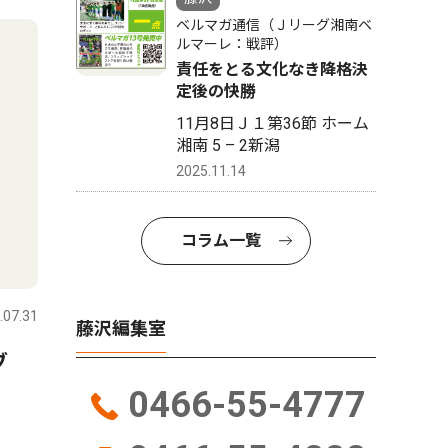
ベルマガ通信（Ｊリーグ湘南ベ
ルマーレ：戦評）
責任をとる文化なき降格決
定後の快勝
11月8日Ｊ１第36節 ホーム
湘南 5 – 2新潟
2025.11.14
コラム一覧
.07.31
藤沢編集室
ラブ
0466-55-4777