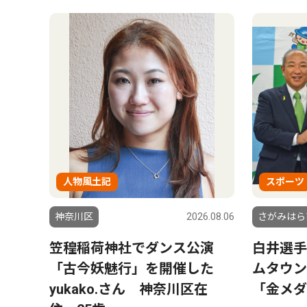
人物風土記
スポーツ
神奈川区
2026.08.06
さがみはら
笠䅣稲荷神社でダンス公演
白井選手
「古今妖魅行」を開催した
ムタウ
yukako.さん 神奈川区在
「金メダ