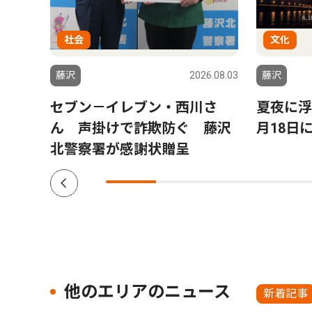
社会
文化
6.07.31
藤沢
2026.08.03
藤沢
ーム
セブン－イレブン・西川さ
夏夜に浮
颯太さ
ん 声掛けで詐欺防ぐ 藤沢
月18日
北警察署が感謝状贈呈
他のエリアのニュース
新着記事