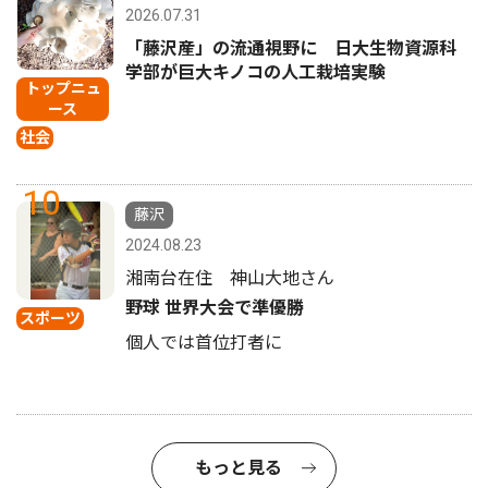
2026.07.31
「藤沢産」の流通視野に 日大生物資源科
学部が巨大キノコの人工栽培実験
トップニュ
ース
社会
10
藤沢
2024.08.23
湘南台在住 神山大地さん
野球 世界大会で準優勝
スポーツ
個人では首位打者に
もっと見る