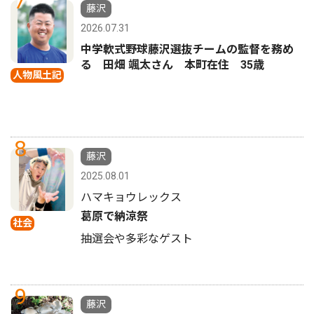
7
藤沢
2026.07.31
中学軟式野球藤沢選抜チームの監督を務め
る 田畑 颯太さん 本町在住 35歳
人物風土記
8
藤沢
2025.08.01
ハマキョウレックス
葛原で納涼祭
社会
抽選会や多彩なゲスト
9
藤沢