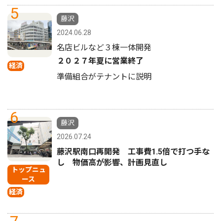
5
藤沢
2024.06.28
名店ビルなど３棟一体開発
２０２７年夏に営業終了
経済
準備組合がテナントに説明
6
藤沢
2026.07.24
藤沢駅南口再開発 工事費1.5倍で打つ手な
し 物価高が影響、計画見直し
トップニュ
ース
経済