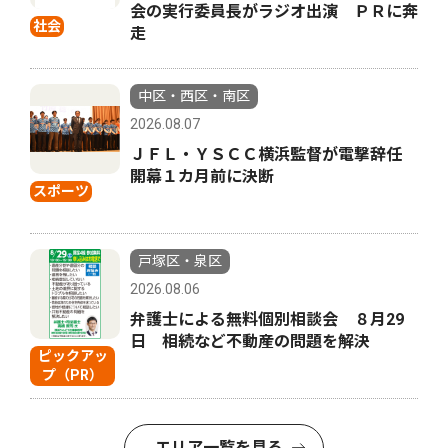
会の実行委員長がラジオ出演 ＰＲに奔
社会
走
中区・西区・南区
2026.08.07
ＪＦＬ・ＹＳＣＣ横浜監督が電撃辞任
開幕１カ月前に決断
スポーツ
戸塚区・泉区
2026.08.06
弁護士による無料個別相談会 ８月29
日 相続など不動産の問題を解決
ピックアッ
プ（PR）
エリア一覧を見る