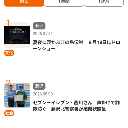
前日
1週間
1か月
1
藤沢
2026.07.31
夏夜に浮かぶ江の島伝説 ８月18日にドロ
ーンショー
文化
2
藤沢
2026.08.03
セブン－イレブン・西川さん 声掛けで詐
欺防ぐ 藤沢北警察署が感謝状贈呈
社会