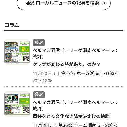
藤沢 ローカルニュースの記事を検索
コラム
藤沢
ベルマガ通信（Ｊリーグ湘南ベルマーレ：
戦評）
クラブが変わる時が来た、のか？
11月30日Ｊ１第37節 ホーム湘南１-０清水
2025.12.05
藤沢
ベルマガ通信（Ｊリーグ湘南ベルマーレ：
戦評）
責任をとる文化なき降格決定後の快勝
11月8日Ｊ１第36節 ホーム湘南 5 – 2新潟