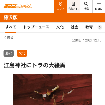
エリア
会社・IR
検索
Menu
藤沢版
すべて
トップニュース
文化
社会
教育
ス
戻る
公開日：2021.12.10
藤沢
文化
江島神社にトラの大絵馬