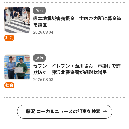
藤沢
熊本地震災害義援金 市内22カ所に募金箱
を設置
2026.08.04
社会
藤沢
セブン－イレブン・西川さん 声掛けで詐
欺防ぐ 藤沢北警察署が感謝状贈呈
2026.08.03
社会
藤沢 ローカルニュースの記事を検索