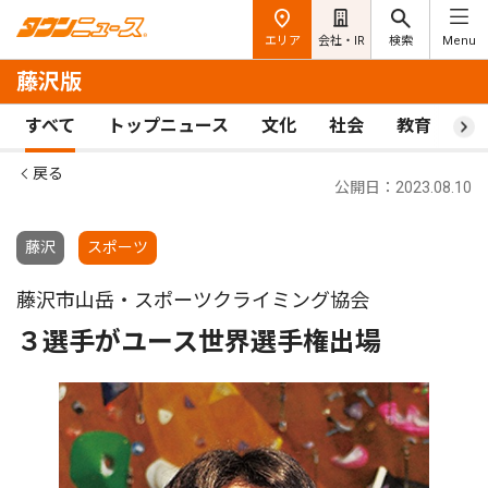
エリア
会社・IR
検索
Menu
藤沢版
すべて
トップニュース
文化
社会
教育
ス
戻る
公開日：2023.08.10
藤沢
スポーツ
藤沢市山岳・スポーツクライミング協会
３選手がユース世界選手権出場