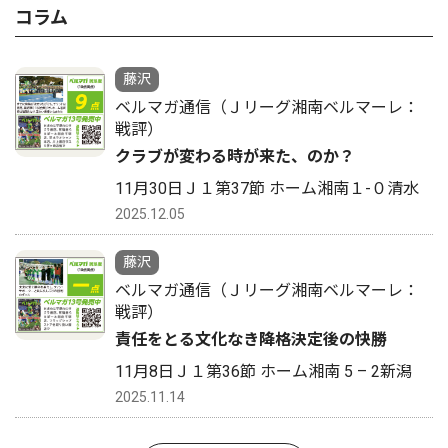
コラム
藤沢
ベルマガ通信（Ｊリーグ湘南ベルマーレ：
戦評）
クラブが変わる時が来た、のか？
11月30日Ｊ１第37節 ホーム湘南１-０清水
2025.12.05
藤沢
ベルマガ通信（Ｊリーグ湘南ベルマーレ：
戦評）
責任をとる文化なき降格決定後の快勝
11月8日Ｊ１第36節 ホーム湘南 5 – 2新潟
2025.11.14