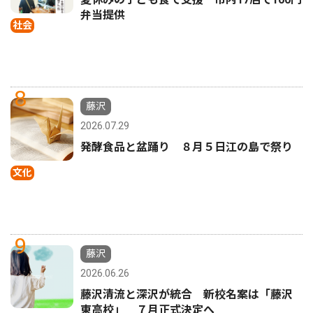
弁当提供
社会
8
藤沢
2026.07.29
発酵食品と盆踊り ８月５日江の島で祭り
文化
9
藤沢
2026.06.26
藤沢清流と深沢が統合 新校名案は「藤沢
東高校」 ７月正式決定へ