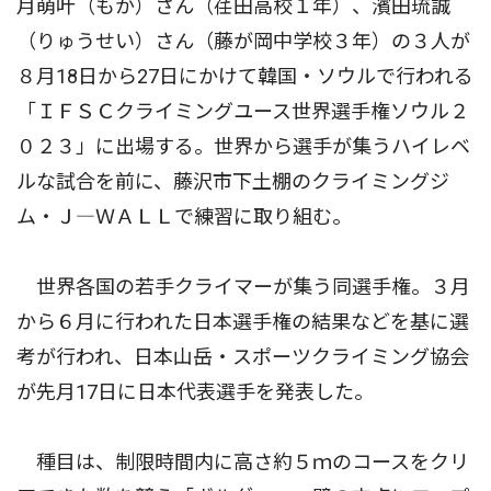
月萌叶（もか）さん（荏田高校１年）、濱田琉誠
（りゅうせい）さん（藤が岡中学校３年）の３人が
８月18日から27日にかけて韓国・ソウルで行われる
「ＩＦＳＣクライミングユース世界選手権ソウル２
０２３」に出場する。世界から選手が集うハイレベ
ルな試合を前に、藤沢市下土棚のクライミングジ
ム・Ｊ―ＷＡＬＬで練習に取り組む。
世界各国の若手クライマーが集う同選手権。３月
から６月に行われた日本選手権の結果などを基に選
考が行われ、日本山岳・スポーツクライミング協会
が先月17日に日本代表選手を発表した。
種目は、制限時間内に高さ約５ｍのコースをクリ