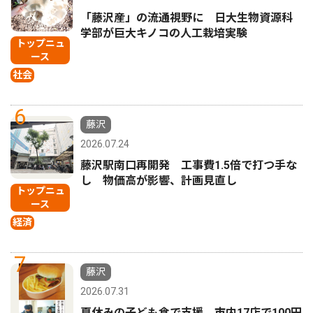
「藤沢産」の流通視野に 日大生物資源科
学部が巨大キノコの人工栽培実験
トップニュ
ース
社会
6
藤沢
2026.07.24
藤沢駅南口再開発 工事費1.5倍で打つ手な
し 物価高が影響、計画見直し
トップニュ
ース
経済
7
藤沢
2026.07.31
夏休みの子ども食で支援 市内17店で100円