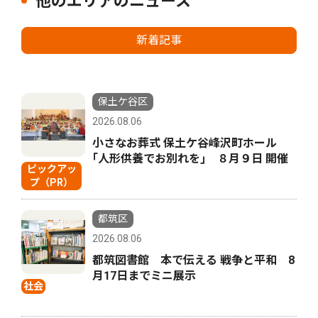
他のエリアのニュース
新着記事
保土ケ谷区
2026.08.06
小さなお葬式 保土ケ谷峰沢町ホール
｢人形供養でお別れを｣ ８月９日 開催
ピックアッ
プ（PR）
都筑区
2026.08.06
都筑図書館 本で伝える 戦争と平和 8
月17日までミニ展示
社会