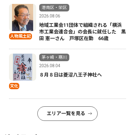
港南区・栄区
2026.08.06
地域工業会11団体で組織される「横浜
市工業会連合会」の会長に就任した 黒
人物風土記
田 憲一さん 戸塚区在勤 66歳
茅ヶ崎・寒川
2026.08.04
８月８日は菱沼八王子神社へ
文化
エリア一覧を見る