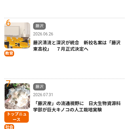
6
藤沢
2026.06.26
藤沢清流と深沢が統合 新校名案は「藤沢
東高校」 ７月正式決定へ
教育
7
藤沢
2026.07.31
「藤沢産」の流通視野に 日大生物資源科
学部が巨大キノコの人工栽培実験
トップニュ
ース
社会