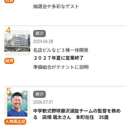
抽選会や多彩なゲスト
4
藤沢
2024.06.28
名店ビルなど３棟一体開発
２０２７年夏に営業終了
経済
準備組合がテナントに説明
5
藤沢
2026.07.31
中学軟式野球藤沢選抜チームの監督を務め
る 田畑 颯太さん 本町在住 35歳
人物風土記