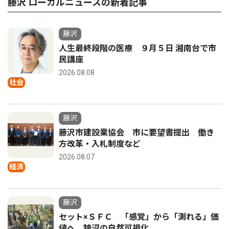
藤沢 ローカルニュースの新着記事
藤沢
人生最終段階の医療 ９月５日 湘南台で市
民講座
2026.08.08
社会
藤沢
藤沢市建設業協会 市に要望書提出 働き
方改革・入札制度など
2026.08.07
経済
藤沢
セット×ＳＦＣ 「感覚」から「測れる」価
値へ 鵠沼の自然可視化