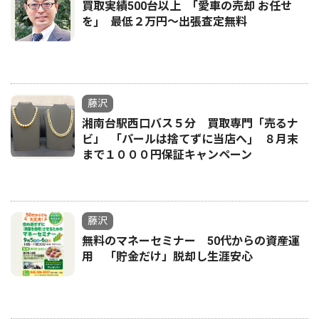
買取実績500台以上 ｢愛車の売却 お任せ
を｣ 最低２万円〜出張査定無料
藤沢
湘南台駅西口バス５分 買取専門「売るナ
ビ」 ｢パールは捨てずに当店へ｣ ８月末
まで１０００円保証キャンペーン
藤沢
無料のマネーセミナー 50代からの資産運
用 「貯金だけ」脱却し生涯安心