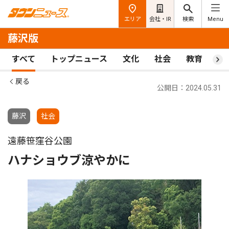
エリア
会社・IR
検索
Menu
藤沢版
すべて
トップニュース
文化
社会
教育
ス
戻る
公開日：2024.05.31
藤沢
社会
遠藤笹窪谷公園
ハナショウブ涼やかに