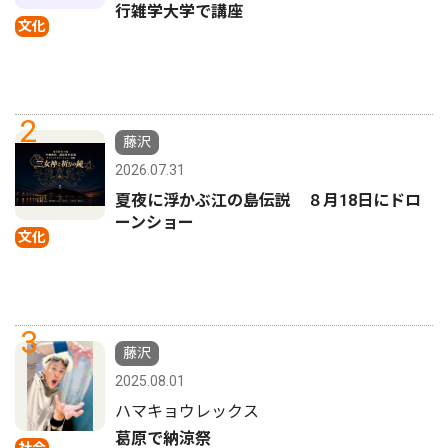
行雑学大学で講座
文化
2
藤沢
2026.07.31
夏夜に浮かぶ江の島伝説 ８月18日にドロ
ーンショー
文化
3
藤沢
2025.08.01
ハマキョウレックス
葛原で納涼祭
社会