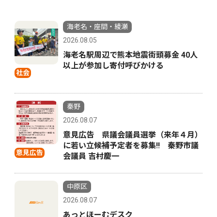
海老名・座間・綾瀬
2026.08.05
海老名駅周辺で熊本地震街頭募金 40人
以上が参加し寄付呼びかける
社会
秦野
2026.08.07
意見広告 県議会議員選挙（来年４月）
に若い立候補予定者を募集‼ 秦野市議
意見広告
会議員 吉村慶一
中原区
2026.08.07
あっとほーむデスク