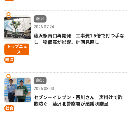
8
藤沢
2026.07.24
藤沢駅南口再開発 工事費1.5倍で打つ手な
し 物価高が影響、計画見直し
トップニュ
ース
経済
9
藤沢
2026.08.03
セブン－イレブン・西川さん 声掛けで詐
欺防ぐ 藤沢北警察署が感謝状贈呈
社会